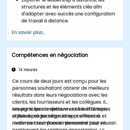
structures et les éléments clés afin
d'adapter avec succès une configuration
de travail à distance.
Développer la confiance, fixer des
En savoir plus...
objectifs, construire une culture d'équipe
et favoriser le travail d'équipe pour créer
une équipe à distance efficace et
Compétences en négociation
productive.
Utiliser les outils et technologies existants
pour améliorer la communication et la
14 Heures
collaboration virtuelles.
Ce cours de deux jours est conçu pour les
Mettre en œuvre des méthodes de
personnes souhaitant obtenir de meilleurs
fixation d'objectifs et de gestion de projet
résultats dans leurs négociations avec les
pour évaluer la performance d'une
clients, les fournisseurs et les collègues. Il
équipe à distance.
enseigne les compétences et les tactiques
Les participants découvrent les différents
utilisées par les négociateurs efficaces et
styles de négociation et apprennent à
renforce la confiance nécessaire pour réussir.
maximiser leur pouvoir personnel tout en
protégeant les relations importantes. Le