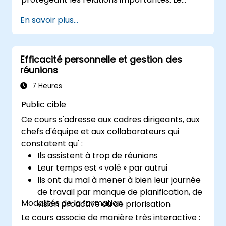
cours est très participatif, combinant
En savoir plus...
conférences, discussions, coaching et
exercices.
Efficacité personnelle et gestion des
réunions
7 Heures
Public cible
Ce cours s'adresse aux cadres dirigeants, aux
chefs d'équipe et aux collaborateurs qui
constatent qu' :
Ils assistent à trop de réunions
Leur temps est « volé » par autrui
Ils ont du mal à mener à bien leur journée
de travail par manque de planification, de
Modalités de la formation
vision proactive ou de priorisation
Le cours associe de manière très interactive :