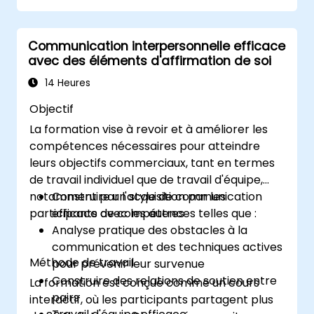
à une équipe projet ou de l'annonce d'une
continu est déterminante pour le succès de
nouvelle difficile, une communication efficace
votre communication. Les compétences en
Communication interpersonnelle efficace
est l'une des compétences les plus puissantes
communication abordées lors de ce cours
avec des éléments d'affirmation de soi
pour atteindre vos objectifs.
renforceront votre capacité à choisir et
maîtriser chaque type d'entretien, à
14 Heures
influencer même sans autorité hiérarchique,
Objectif
et à améliorer la qualité des relations ainsi que
La formation vise à revoir et à améliorer les
la productivité.
compétences nécessaires pour atteindre
leurs objectifs commerciaux, tant en termes
de travail individuel que de travail d'équipe,
notamment par l'acquisition par les
Construire un style de communication
participants de compétences telles que :
efficace avec les autres
Analyse pratique des obstacles à la
communication et des techniques actives
Méthode de travail
pour prévenir leur survenue
Construire des relations de soutien entre
La formation est conçue comme un cours
pairs
interactif, où les participants partagent plus