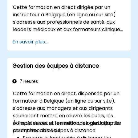
Cette formation en direct dirigée par un
instructeur à Belgique (en ligne ou sur site)
s'adresse aux professionnels de santé, aux
leaders médicaux et aux formateurs cliniques
qui souhaitent renforcer leurs capacités de
En savoir plus...
présentation, leur communication assertive,
leur influence sur les pairs et leurs
compétences en narration scientifique dans
Gestion des équipes à distance
des contextes médicaux à haut risque.
7 Heures
Cette formation en direct, dispensée par un
formateur à Belgique (en ligne ou sur site),
s'adresse aux managers et aux dirigeants
souhaitant mettre en œuvre les outils, les
compétences et les méthodologies adaptés
À l'issue de cette formation, les participants
pour gérer des équipes à distance.
seront capables de :
Explorer le leadership à distance, les