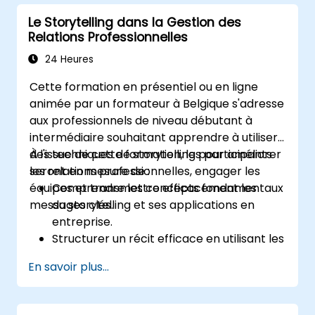
pour renforcer le message transmis.
Le Storytelling dans la Gestion des
Analyser des études de cas et des
Relations Professionnelles
scénarios réels afin d'améliorer leurs
capacités persuasives.
24 Heures
Cette formation en présentiel ou en ligne
animée par un formateur à Belgique s'adresse
aux professionnels de niveau débutant à
intermédiaire souhaitant apprendre à utiliser
des techniques de storytelling pour améliorer
À l'issue de cette formation, les participants
les relations professionnelles, engager les
seront en mesure de :
équipes et transmettre efficacement les
Comprendre les concepts fondamentaux
messages clés.
du storytelling et ses applications en
entreprise.
Structurer un récit efficace en utilisant les
éléments narratifs essentiels.
En savoir plus...
Appliquer les techniques de storytelling
dans différentes situations
professionnelles.