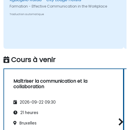
les idées et nous a
ective Communication in the Workplace
chaque fois.
ique
Donna Fuentes - Di
Formation - Commun
Traduction automatique
Cours à venir
Maîtriser la communication et la
collaboration
2026-09-22 09:30
21 heures
Bruxelles