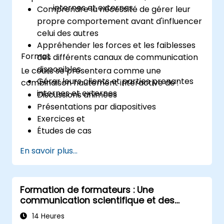
internes et externes
Comprendre la nécessité de gérer leur
compétences en communication et en
propre comportement avant d'influencer
présentation.
celui des autres
Appréhender les forces et les faiblesses
Format
des différents canaux de communication
disponibles
Le cours se présentera comme une
Gérer leurs clients et parties prenantes
combinaison hautement interactive de :
internes et externes
Discussions animées
Présentations par diapositives
Exercices et
Études de cas
En savoir plus...
Formation de formateurs : Une
communication scientifique et des
présentations à fort impact pour les
14 Heures
professionnels de santé