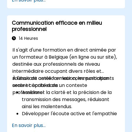
Communication efficace en milieu
professionnel
14 Heures
Il s'agit d'une formation en direct animée par
un formateur à Belgique (en ligne ou sur site),
destinée aux professionnels de niveau
intermédiaire occupant divers rôles et
souhaitant améliorer leur communication
À l'issue de cette formation, les participants
orale et écrite dans un contexte
seront capables de :
professionnel.
Améliorer la clarté et la précision de la
transmission des messages, réduisant
ainsi les malentendus.
Développer l'écoute active et l'empathie
pour renforcer les interactions au sein de
En savoir plus...
l'équipe.