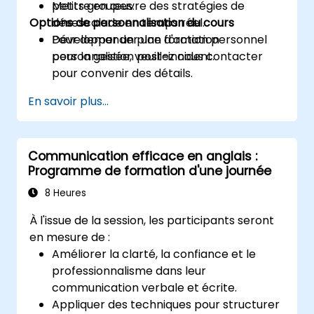
Mettre en œuvre des stratégies de
petits groupes.
Options de personnalisation du cours
désescalade en temps réel.
Développer un plan d'action personnel
Pour demander une formation
pour la gestion post-incident.
personnalisée, veuillez nous contacter
pour convenir des détails.
En savoir plus...
Communication efficace en anglais :
Programme de formation d'une journée
8 Heures
À l'issue de la session, les participants seront
en mesure de :
Améliorer la clarté, la confiance et le
professionnalisme dans leur
communication verbale et écrite.
Appliquer des techniques pour structurer