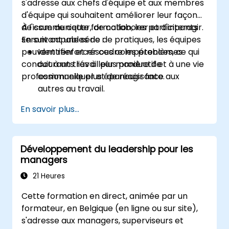
s'adresse aux chefs d'équipe et aux membres
d'équipe qui souhaitent améliorer leur façon
de communiquer, de collaborer et d'interagir.
À l'issue de cette formation, les participants
En suivant une série de pratiques, les équipes
seront capables de :
peuvent renforcer ces compétences, ce qui
Identifier et résoudre les problèmes
conduit à un travail plus productif et à une vie
courants liés à leur manière de
professionnelle plus épanouissante.
communiquer et de réagir face aux
autres au travail.
Améliorer l'efficacité avec laquelle le
En savoir plus...
travail est accompli en équipe.
Comprendre les besoins individuels ainsi
que collectifs d'une équipe afin de mieux
Développement du leadership pour les
gérer et orienter leurs efforts.
managers
Comprendre le sens et l'importance de
l'intelligence émotionnelle en tant
21 Heures
qu'indicateur et guide pour améliorer les
Cette formation en direct, animée par un
relations humaines au travail.
formateur, en Belgique (en ligne ou sur site),
s'adresse aux managers, superviseurs et