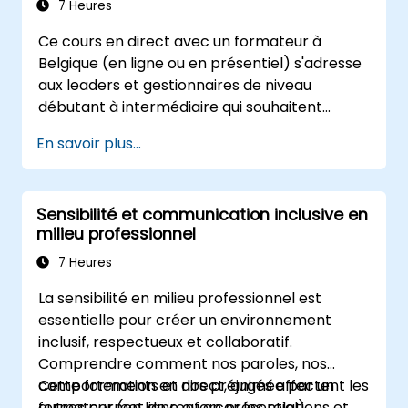
7 Heures
Ce cours en direct avec un formateur à
Belgique (en ligne ou en présentiel) s'adresse
aux leaders et gestionnaires de niveau
débutant à intermédiaire qui souhaitent
adopter des techniques de feedforward pour
En savoir plus...
améliorer l'engagement des équipes, le
coaching et les entretiens sur les
performances.
Sensibilité et communication inclusive en
milieu professionnel
7 Heures
La sensibilité en milieu professionnel est
essentielle pour créer un environnement
inclusif, respectueux et collaboratif.
Comprendre comment nos paroles, nos
comportements et nos préjugés affectent les
Cette formation en direct, animée par un
autres permet de renforcer les relations et
formateur (en ligne ou en présentiel),