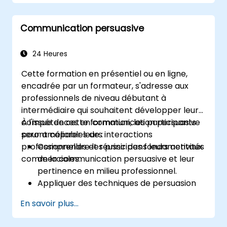
Structurer efficacement les idées lors des
réunions, par e-mail et lors des
Communication persuasive
présentations.
Encourager l'affirmation de soi ainsi que la
capacité à donner et à recevoir des
24 Heures
feedbacks de manière constructive.
Cette formation en présentiel ou en ligne,
Améliorer la communication dans les
encadrée par un formateur, s'adresse aux
situations de conflit, de négociation et de
professionnels de niveau débutant à
travail d'équipe.
intermédiaire qui souhaitent développer leurs
compétences en communication persuasive
À l'issue de cette formation, les participants
pour améliorer leurs interactions
seront capables de :
professionnelles et réussir dans leurs activités
Comprendre les principes fondamentaux
commerciales.
de la communication persuasive et leur
pertinence en milieu professionnel.
Appliquer des techniques de persuasion
efficaces pour influencer les processus
En savoir plus...
décisionnels.
Utiliser la communication non verbale