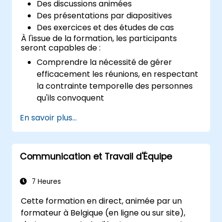
Des discussions animées
Des présentations par diapositives
Des exercices et des études de cas
À l'issue de la formation, les participants
seront capables de :
Comprendre la nécessité de gérer
efficacement les réunions, en respectant
la contrainte temporelle des personnes
qu'ils convoquent
Appliquer les processus standard pour
En savoir plus...
convoquer, animer et préparer les
comptes rendus des réunions
Adopter plus largement des méthodes
Communication et Travail d'Équipe
pour mieux gérer leur temps et leur
efficience personnelle : travailler
intelligemment plutôt que plus
7 Heures
durement...
Cette formation en direct, animée par un
formateur à Belgique (en ligne ou sur site),