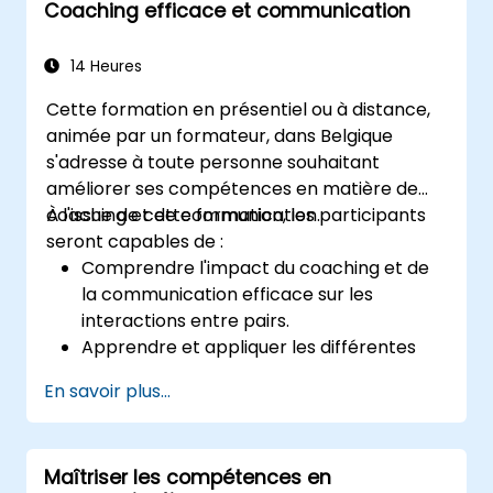
Coaching efficace et communication
Utiliser le storytelling pour le leadership, la
motivation et la résolution de conflits.
14 Heures
Cette formation en présentiel ou à distance,
animée par un formateur, dans Belgique
s'adresse à toute personne souhaitant
améliorer ses compétences en matière de
coaching et de communication.
À l'issue de cette formation, les participants
seront capables de :
Comprendre l'impact du coaching et de
la communication efficace sur les
interactions entre pairs.
Apprendre et appliquer les différentes
bonnes pratiques en matière de coaching
En savoir plus...
et de communication.
Améliorer leurs compétences en
communication et en influence.
Maîtriser les compétences en
Conduire des séances de coaching avec