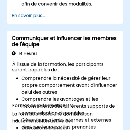
afin de convenir des modalités.
En savoir plus...
Communiquer et influencer les membres
de l'équipe
14 Heures
À l'issue de la formation, les participants
seront capables de :
Comprendre la nécessité de gérer leur
propre comportement avant d'influencer
celui des autres
Comprendre les avantages et les
Format de la formation
inconvénients des différents supports de
communication disponibles
La formation sera une combinaison
Gérer leurs clients internes et externes
hautement interactive de :
ainsi que leurs parties prenantes
Discussions animées