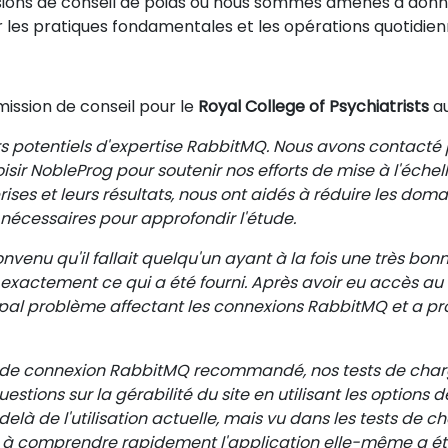
sions de conseil de poids où nous sommes amenés à donner
ur les pratiques fondamentales et les opérations quotidien
ssion de conseil pour le
Royal College of Psychiatrists
au
s potentiels d'expertise RabbitMQ. Nous avons contacté p
oisir NobleProg pour soutenir nos efforts de mise à l'éch
ses et leurs résultats, nous ont aidés à réduire les domai
nécessaires pour approfondir l'étude.
 convenu qu'il fallait quelqu'un ayant à la fois une très
t exactement ce qui a été fourni. Après avoir eu accès au 
ipal problème affectant les connexions RabbitMQ et a pr
 de connexion RabbitMQ recommandé, nos tests de char
uestions sur la gérabilité du site en utilisant les options
elà de l'utilisation actuelle, mais vu dans les tests de c
 à comprendre rapidement l'application elle-même a été