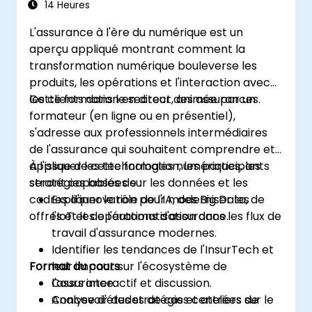
14 Heures
L'assurance à l'ère du numérique est un
aperçu appliqué montrant comment la
transformation numérique bouleverse les
produits, les opérations et l'interaction avec
les clients dans le secteur des assurances.
Cette formation en direct, animée par un
formateur (en ligne ou en présentiel),
s'adresse aux professionnels intermédiaires
de l'assurance qui souhaitent comprendre et
appliquer les technologies numériques, les
À l'issue de cette formation, les participants
stratégies basées sur les données et les
seront capables de :
cadres d'innovation pour moderniser les
Expliquer le rôle de l'IA, des Big Data, de
offres et les opérations d'assurance.
l'IoT et de l'automatisation dans les flux de
travail d'assurance modernes.
Identifier les tendances de l'InsurTech et
Format du cours
leur impact sur l'écosystème de
l'assurance.
Cours interactif et discussion.
Concevoir des stratégies centrées sur le
Analyse d'études de cas et ateliers de