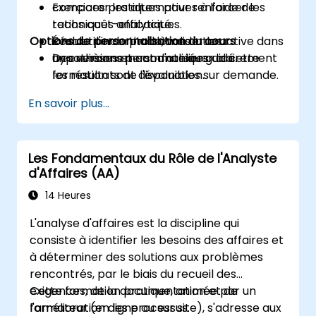
comparer les alternatives à l'aide de
Exercices pratiques pour renforcer les
ratios coût-efficacité.
techniques analytiques.
Options de personnalisation du cours
Évaluer l'incertitude, valider les
Résolution de problèmes interactive dans
hypothèses et communiquer clairement
un environnement d'atelier guidé.
Des versions personnalisées de cette
les résultats de l'évaluation.
formation sont disponibles sur demande.
En savoir plus...
Les Fondamentaux du Rôle de l'Analyste
d'Affaires (AA)
14 Heures
L'analyse d'affaires est la discipline qui
consiste à identifier les besoins des affaires et
à déterminer des solutions aux problèmes
rencontrés, par le biais du recueil des
exigences, de la documentation et de
Cette formation pratique, animée par un
l'amélioration des processus.
formateur (en ligne ou sur site), s'adresse aux