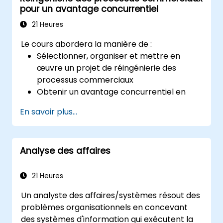
pour un avantage concurrentiel
21 Heures
Le cours abordera la manière de :
Sélectionner, organiser et mettre en
œuvre un projet de réingénierie des
processus commerciaux
Obtenir un avantage concurrentiel en
tirant parti de la technologie et de
En savoir plus...
l'utilisation d'outils UML
Maximiser la satisfaction client en
alignant la conception des processus sur
Analyse des affaires
les besoins des clients
Identifier les symptômes typiques des
dysfonctionnements des processus
21 Heures
commerciaux
Un analyste des affaires/systèmes résout des
Redesigner efficacement les flux de
problèmes organisationnels en concevant
travail et la structure au sein de
des systèmes d'information qui exécutent la