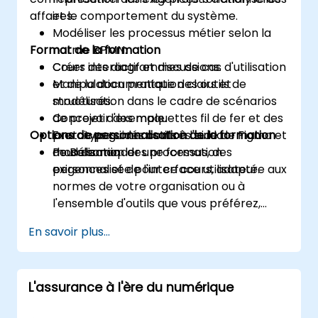
affaires.
et le comportement du système.
Modéliser les processus métier selon la
Format de la formation
norme BPMN.
Créer des diagrammes de cas d'utilisation
Cours interactif et discussions.
et de la documentation clairs et
Manipulation pratique des outils de
structurés.
modélisation dans le cadre de scénarios
Concevoir des maquettes fil de fer et des
de projet d'exemple.
Options de personnalisation de la formation
prototypes interactifs à l'aide de Figma et
Exercices guidés centrés sur la
de Balsamiq.
modélisation des processus, des
Pour demander une formation
exigences et de l'interface utilisateur.
personnalisée pour ce cours, adaptée aux
normes de votre organisation ou à
l'ensemble d'outils que vous préférez,
veuillez nous contacter afin de convenir
En savoir plus...
des détails.
L'assurance à l'ère du numérique