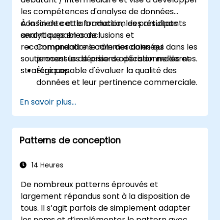
les compétences d'analyse de données
consciente et la traduction des résultats
À la fin de cette formation, les participants
analytiques en conclusions et
seront capables de :
recommandations commerciales qui
Comprendre le rôle des données dans les
soutiennent les décisions opérationnelles et
processus de prise de décision modernes.
stratégiques.
Être capable d'évaluer la qualité des
données et leur pertinence commerciale.
Appliquer des techniques d'analyse de
En savoir plus...
données intermédiaires (tendances,
segmentation, analyse de scénarios).
Distinguer la corrélation de la causalité
Patterns de conception
lors de l'interprétation des résultats.
Formuler des insights et
recommandations précises et fondées
14 Heures
sur des preuves.
De nombreux patterns éprouvés et
Communiquer efficacement des
largement répandus sont à la disposition de
conclusions analytiques complexes aux
tous. Il s’agit parfois de simplement adapter
décideurs.
les noms et d’implémenter le pattern avec