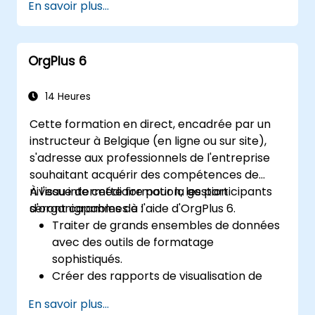
En savoir plus...
projet.
Être pleinement préparé à passer et
réussir l'examen de certification IREB
OrgPlus 6
CPRE – Niveau Fondamental.
14 Heures
Cette formation en direct, encadrée par un
instructeur à Belgique (en ligne ou sur site),
s'adresse aux professionnels de l'entreprise
souhaitant acquérir des compétences de
niveau intermédiaire pour la gestion
À l'issue de cette formation, les participants
d'organigrammes à l'aide d'OrgPlus 6.
seront capables de :
Traiter de grands ensembles de données
avec des outils de formatage
sophistiqués.
Créer des rapports de visualisation de
données et des annuaires.
En savoir plus...
Utiliser les fonctionnalités d'impression,