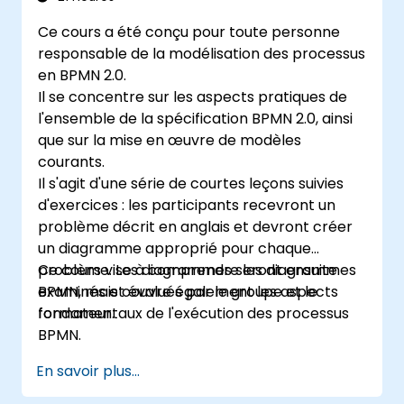
Ce cours a été conçu pour toute personne
responsable de la modélisation des processus
en BPMN 2.0.
Il se concentre sur les aspects pratiques de
l'ensemble de la spécification BPMN 2.0, ainsi
que sur la mise en œuvre de modèles
courants.
Il s'agit d'une série de courtes leçons suivies
d'exercices : les participants recevront un
problème décrit en anglais et devront créer
un diagramme approprié pour chaque
problème. Les diagrammes seront ensuite
Ce cours vise à comprendre les diagrammes
examinés et évalués par le groupe et le
BPMN, mais couvre également les aspects
formateur.
fondamentaux de l'exécution des processus
BPMN.
En savoir plus...