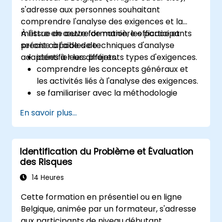
s'adresse aux personnes souhaitant
comprendre l'analyse des exigences et la
mettre en œuvre de manière efficace et
À l'issue de cette formation, les participants
précise à l'aide de techniques d'analyse
seront capables de :
adaptées à leurs projets.
identifier les différents types d'exigences.
comprendre les concepts généraux et
les activités liés à l'analyse des exigences.
se familiariser avec la méthodologie
d'analyse des exigences.
En savoir plus...
utiliser avantageusement différentes
techniques d'analyse des exigences.
structurer les exigences afin de
Identification du Problème et Évaluation
communiquer efficacement avec les
des Risques
architectes et les développeurs grâce à
un processus itératif de recueil des
14 Heures
exigences.
Cette formation en présentiel ou en ligne
Belgique, animée par un formateur, s'adresse
aux participants de niveau débutant,