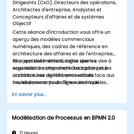
Dirigeants (CxO), Directeurs des opérations,
Architectes d'entreprise, Analystes et
Concepteurs d'affaires et de systèmes
Objectif
Cette séance d'introduction vous offre un
aperçu des modèles commerciaux
numériques, des cadres de référence en
architecture des affaires et de l'entreprise,
ainsi que des méthodologies que les
Plus particulièrement, cette séance vise à
organisations cherchent à adopter pour
vous aider à comprendre les cadres et les
accroître leur agilité commerciale face aux
architectures de référence utilisés
bouleversements de l'ère numérique.
mondialement pour aligner les modèles
commerciaux numériques avec les
En savoir plus...
architectures des systèmes informatiques, en
adéquation avec l'évolution du paysage
concurrentiel.
Modélisation de Processus en BPMN 2.0
21 Heures