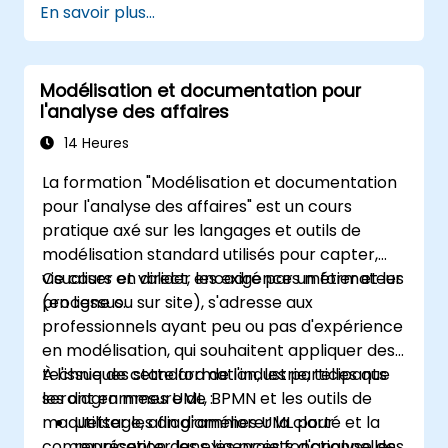
En savoir plus...
Modélisation et documentation pour
l'analyse des affaires
14 Heures
La formation "Modélisation et documentation
pour l'analyse des affaires" est un cours
pratique axé sur les langages et outils de
modélisation standard utilisés pour capter,
visualiser et valider les exigences métier et les
Ce cours en direct, encadré par un formateur
processus.
(en ligne ou sur site), s'adresse aux
professionnels ayant peu ou pas d'expérience
en modélisation, qui souhaitent appliquer des
techniques standard de l'industrie, telles que
À l'issue de cette formation, les participants
les diagrammes UML, BPMN et les outils de
seront en mesure de :
maquettage, afin d'améliorer la clarté et la
Utiliser les diagrammes UML pour
communication dans les projets d'analyse des
représenter les exigences fonctionnelles