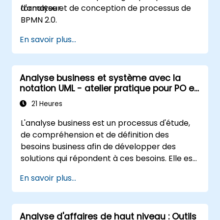
formateur.
d'analyse et de conception de processus de
BPMN 2.0.
En savoir plus...
Analyse business et système avec la
notation UML - atelier pratique pour PO en
méthodologie Scrum
21 Heures
L'analyse business est un processus d'étude,
de compréhension et de définition des
besoins business afin de développer des
solutions qui répondent à ces besoins. Elle est
un élément clé du processus de gestion du
En savoir plus...
changement dans une organisation et de la
conception de nouvelles solutions business.
L'analyse business vise à garantir que les
Analyse d'affaires de haut niveau : Outils
solutions technologiques, procédurales ou