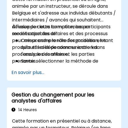
animée par un instructeur, se déroule dans
Belgique et s'adresse aux individus débutants /
intermédiaires / avancés qui souhaitent
développer leurs compétences en
À l'issue de cette formation, les participants
modélisation des affaires et des processus
seront capables de :
pour mieux comprendre l'organisation, les
Comprendre le rôle des modèles en tant
produits et les dépendances entre les
qu'outils clés de communication dans
processus, les données et les parties
l'analyse des affaires.
prenantes.
Savoir sélectionner la méthode de
modélisation appropriée (BPMN, UML,
En savoir plus...
SIPOC, Business Model Canvas) pour un
objectif commercial spécifique.
Savoir décomposer des processus
Gestion du changement pour les
commerciaux complexes en diagrammes
analystes d'affaires
clairs.
Identifier les points de contact entre les
14 Heures
processus, les données et les acteurs du
Cette formation en présentiel ou à distance,
système.
animée par un formateur, Belgique (en ligne