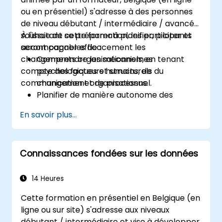
Être capable d'évaluer la justesse et
ou en présentiel) s'adresse à des personnes
l'efficacité des modèles d'affaires créés.
de niveau débutant / intermédiaire / avancé
souhaitant se préparer à planifier, piloter et
À l'issue de cette formation, les participants
accompagner efficacement les
seront capables de :
changements organisationnels, en tenant
Comprendre les mécanismes
compte des facteurs humains, de
psychologiques et structurels du
communication et de processus.
changement organisationnel.
Planifier de manière autonome des
activités complètes de gestion du
En savoir plus...
changement.
Identifier les risques et diagnostiquer les
sources de résistance au changement.
Connaissances fondées sur les données
Accompagner activement les parties
prenantes à chaque étape du processus
de transition.
14 Heures
Appliquer des outils de communication
Cette formation en présentiel en Belgique (en
professionnels adaptés à différents
ligne ou sur site) s'adresse aux niveaux
publics cibles.
débutant / intermédiaire et vise à développer