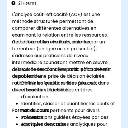
21 Heures
L'analyse coût-efficacité (ACE) est une
méthode structurée permettant de
comparer différentes alternatives en
examinant la relation entre les ressources
mobilisées et les résultats obtenus.
Cette formation en direct, animée par un
formateur (en ligne ou en présentiel),
s'adresse aux praticiens de niveau
intermédiaire souhaitant mettre en œuvre
des méthodes d'analyse coût-efficacité afin
À l'issue de ce cours, les participants seront
de soutenir une prise de décision éclairée,
capables de :
rationnelle et fondée sur des preuves, dans
Définir les questions liées à la coût-
divers secteurs d'activité.
efficacité et établir des critères
d'évaluation.
Identifier, classer et quantifier les coûts et
Format du cours
les résultats pertinents pour divers
scénarios.
Présentations guidées étayées par des
Appliquer des cadres analytiques pour
exemples concrets.