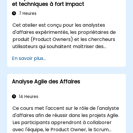
et techniques à fort impact
organisationnelles répondent aux objectifs et
aux besoins business. Elle est un élément clé
7 Heures
pour assurer l'efficacité des projets et des
Cet atelier est conçu pour les analystes
changements dans une organisation, en
d'affaires expérimentés, les propriétaires de
garantissant que les solutions mises en place
produit (Product Owners) et les chercheurs
sont appropriées, réalisables et entièrement
utilisateurs qui souhaitent maîtriser des
conformes aux exigences business.
techniques avancées générant une réelle
En savoir plus...
valeur commerciale. Grâce à des exercices
pratiques et des outils concrets, les
participants apprendront à analyser des
Analyse Agile des Affaires
données complexes, à optimiser les
processus, à impliquer les parties prenantes
et à transformer la stratégie en actions
14 Heures
grâce aux OKR. À l'issue de cet atelier, ils
Ce cours met l'accent sur le rôle de l'analyste
disposeront d'une boîte à outils claire pour
d'affaires afin de réussir dans les projets Agile.
amplifier leur impact et obtenir des résultats
Les participants apprendront à collaborer
mesurables.
avec l'équipe, le Product Owner, le Scrum