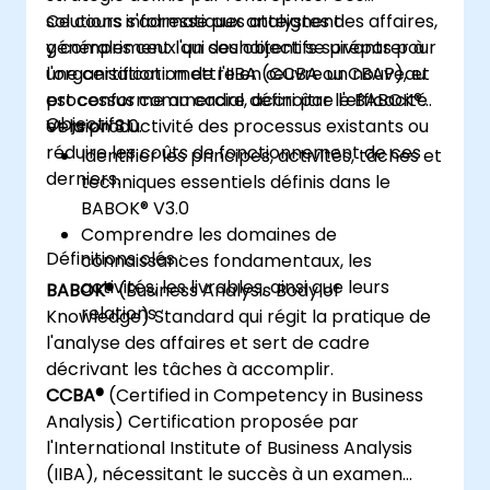
solutions informatiques atteignent
Ce cours s'adresse aux analystes des affaires,
généralement l'un des objectifs suivants pour
y compris ceux qui souhaitent se préparer à
l'organisation : mettre en œuvre un nouveau
une certification de l'IIBA (CCBA ou CBAP), et
processus commercial, accroître l'efficacité
est conforme au cadre défini par le BABOK®
Objectifs :
et la productivité des processus existants ou
Version 3.0.
réduire les coûts de fonctionnement de ces
Identifier les principes, activités, tâches et
derniers.
techniques essentiels définis dans le
BABOK® V3.0
Comprendre les domaines de
Définitions clés :
connaissances fondamentaux, les
activités, les livrables, ainsi que leurs
BABOK®
(Business Analysis Body of
relations :
Knowledge) Standard qui régit la pratique de
l'analyse des affaires et sert de cadre
décrivant les tâches à accomplir.
CCBA®
(Certified in Competency in Business
Analysis) Certification proposée par
l'International Institute of Business Analysis
(IIBA), nécessitant le succès à un examen