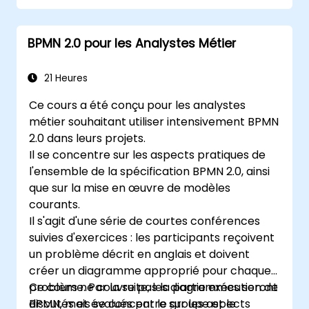
d'exportation et de publication d'OrgPlus.
Parcourir facilement des organigrammes
BPMN 2.0 pour les Analystes Métier
complexes.
21 Heures
Ce cours a été conçu pour les analystes
métier souhaitant utiliser intensivement BPMN
2.0 dans leurs projets.
Il se concentre sur les aspects pratiques de
l'ensemble de la spécification BPMN 2.0, ainsi
que sur la mise en œuvre de modèles
courants.
Il s'agit d'une série de courtes conférences
suivies d'exercices : les participants reçoivent
un problème décrit en anglais et doivent
créer un diagramme approprié pour chaque
problème. Par la suite, les diagrammes seront
Ce cours ne couvre pas la partie exécution de
discutés et évalués par le groupe et le
BPMN, mais se concentre sur les aspects