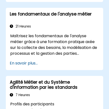
Appliquer des techniques d'analyse
métier afin d'identifier les problèmes
Les fondamentaux de l'analyse métier
majeurs et les opportunités potentielles
dans votre entreprise
Créer des plans efficaces pour les
21 Heures
exigences et la communication
Maîtrisez les fondamentaux de l'analyse
Analyser et spécifier les exigences en
métier grâce à une formation pratique axée
utilisant les meilleures pratiques de
sur la collecte des besoins, la modélisation de
l'industrie
processus et la gestion des parties
Gérer l'évaluation et la validation des
prenantes. Conçue pour les analystes en
solutions
En savoir plus...
herbe et juniors, cette formation délivre les
compétences clés de l'analyse métier (BA),
les cadres méthodologiques Agile/SDLC, ainsi
Agilité Métier et du Système
que des études de cas réelles. Favorisez la
d'Information par les standards
réussite des projets et livrez de la valeur
métier mesurable. Faites évoluer votre
7 Heures
carrière avec une formation BA en
Profils des participants
adéquation avec les exigences de l'industrie.