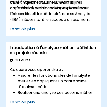
basé uniquement sur le BABOK®, après
CBAP®
(Certified Business Analysis
approbation de la candidature fondée sur
Professional) Certification proposée par
l'éducation et l'expérience.
l'International Institute of Business Analysis
(IIBA), nécessitant le succès à un examen
basé uniquement sur le BABOK®, après
En savoir plus...
approbation de la candidature fondée sur
l'éducation et l'expérience.
Introduction à l'analyse métier : définition
de projets réussis
21 Heures
Ce cours vous apprendra à :
Assurer les fonctions clés de l'analyste
métier en appliquant un cadre solide
d'analyse métier
Réaliser une analyse des besoins métier
pour recueillir les exigences des parties
En savoir plus...
prenantes