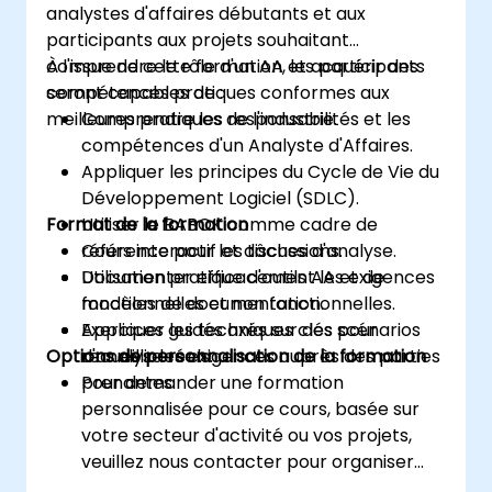
analystes d'affaires débutants et aux
participants aux projets souhaitant
comprendre le rôle d'un AA et acquérir des
À l'issue de cette formation, les participants
compétences pratiques conformes aux
seront capables de :
meilleures pratiques de l'industrie.
Comprendre les responsabilités et les
compétences d'un Analyste d'Affaires.
Appliquer les principes du Cycle de Vie du
Développement Logiciel (SDLC).
Format de la formation
Utiliser le BABOK comme cadre de
référence pour les tâches d'analyse.
Cours interactif et discussions.
Documenter efficacement les exigences
Utilisation pratique d'outils AA et de
fonctionnelles et non fonctionnelles.
modèles de documentation.
Appliquer les techniques clés pour
Exercices guidés axés sur des scénarios
Options de personnalisation de la formation
recueillir les exigences auprès des parties
d'analyse réels.
prenantes.
Pour demander une formation
personnalisée pour ce cours, basée sur
votre secteur d'activité ou vos projets,
veuillez nous contacter pour organiser
cela.