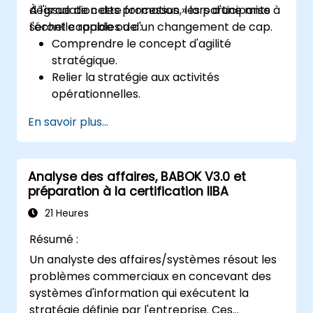
dégradation des processus » lors d'une mise à
À l'issue de cette formation, les participants
l'échelle rapide ou d'un changement de cap.
seront capables de :
Comprendre le concept d'agilité
stratégique.
Relier la stratégie aux activités
opérationnelles.
Identifier les domaines nécessitant un
En savoir plus...
contrôle de la qualité.
Appliquer des mécanismes de base
d'assurance qualité.
Analyse des affaires, BABOK V3.0 et
préparation à la certification IIBA
21 Heures
Résumé :
Un analyste des affaires/systèmes résout les
problèmes commerciaux en concevant des
systèmes d'information qui exécutent la
stratégie définie par l'entreprise. Ces