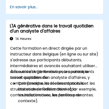
Master ainsi qu'avec le client pour faciliter le
En savoir plus...
processus de développement. Les
participants suivront un projet simulé en
pratiquant des scénarios courants.
L'IA générative dans le travail quotidien
d'un analyste d'affaires
14 Heures
Cette formation en direct dirigée par un
instructeur dans Belgique (en ligne ou sur site)
s'adresse aux participants débutants,
intermédiaires et avancés souhaitant utiliser
des outils d'IA générative pour soutenir le
À l'issue de cette formation, les participants
travail quotidien d'un analyste d'affaires, y
seront capables de :
compris l'analyse, la documentation, la
Comprendre les réelles capacités et les
structuration de l'information et la
limites des modèles GenAI (par exemple,
communication avec les parties prenantes.
les hallucinations, les fenêtres de
contexte).
Savoir utiliser l'IA comme un outil avancé