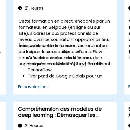
21 Heures
Cette formation en direct, encadrée par un
formateur, en Belgique (en ligne ou sur
site), s'adresse aux professionnels de
s
niveau avancé souhaitant approfondir leur
compréhension de la vision par ordinateur
À l'issue de cette formation, les
.
et explorer les capacités de TensorFlow
participants seront capables de :
pour développer des modèles de vision
Créer et entraîner des réseaux de
sophistiqués en utilisant Google Colab.
neurones convolutifs (CNN) en utilisant
TensorFlow.
Tirer parti de Google Colab pour un
développement de modèles cloud
En savoir plus...
évolutif et efficace.
Mettre en œuvre des techniques de
prétraitement d'images pour les
tâches de vision par ordinateur.
Compréhension des modèles de
Déployer des modèles de vision par
deep learning : Démasquer les
ordinateur pour des applications
modèles à boîte noire
réelles.
21 Heures