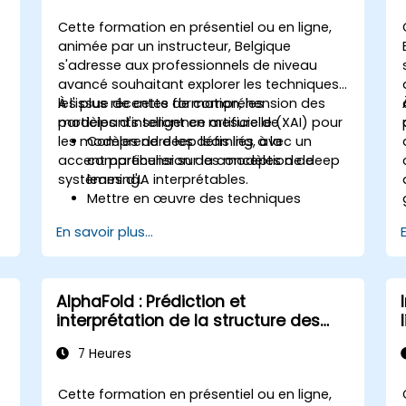
Utiliser l'apprentissage par transfert
pour améliorer les performances des
Cette formation en présentiel ou en ligne,
modèles CNN.
animée par un instructeur, Belgique
Visualiser et interpréter les résultats
s'adresse aux professionnels de niveau
des modèles de classification
avancé souhaitant explorer les techniques
d'images.
les plus récentes de compréhension des
À l'issue de cette formation, les
modèles d'intelligence artificielle (XAI) pour
participants seront en mesure de :
les modèles de deep learning, avec un
Comprendre les défis liés à la
accent particulier sur la conception de
compréhension des modèles de deep
systèmes d'IA interprétables.
learning.
Mettre en œuvre des techniques
avancées de compréhension pour les
En savoir plus...
réseaux neuronaux.
Interpréter les décisions prises par les
modèles de deep learning.
Évaluer les compromis entre
AlphaFold : Prédiction et
performance et transparence.
interprétation de la structure des
protéines grâce à l'IA
7 Heures
Cette formation en présentiel ou en ligne,