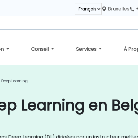
Bruxelles
on
Conseil
Services
À Pro
 Deep Learning
ep Learning en Bel
ations Deep Learning (DL) dirigées par un instructeur mett