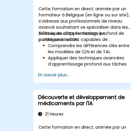
TensorFlow Lite.
Cette formation en direct, animée par un
formateur à Belgique (en ligne ou sur site),
s'adresse aux professionnels de niveau
avancé souhaitant se spécialiser dans les
techniques d'apprentissage profond de
À l'issue de cette formation, les
pointe pour la CLN.
participants seront capables de :
Comprendre les différences clés entre
les modèles de CLN et de TAL.
Appliquer des techniques avancées
d'apprentissage profond aux tâches
de CLN.
En savoir plus...
Explorer des architectures profondes
telles que les transformers et les
mécanismes d'attention.
Exploiter les tendances futures de la
Découverte et développement de
CLN pour construire des systèmes d'IA
médicaments par l'IA
sophistiqués.
21 Heures
Cette formation en direct, animée par un