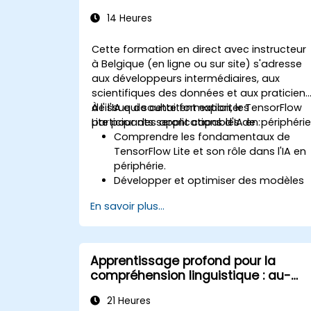
14 Heures
Cette formation en direct avec instructeur
à Belgique (en ligne ou sur site) s'adresse
aux développeurs intermédiaires, aux
scientifiques des données et aux praticien
de l'IA qui souhaitent exploiter TensorFlow
À l'issue de cette formation, les
Lite pour des applications d'IA en périphérie
participants seront capables de :
Comprendre les fondamentaux de
TensorFlow Lite et son rôle dans l'IA en
périphérie.
Développer et optimiser des modèles
d'IA en utilisant TensorFlow Lite.
En savoir plus...
Déployer des modèles TensorFlow Lite
sur divers appareils en périphérie.
Utiliser des outils et techniques pour la
conversion et l'optimisation des
Apprentissage profond pour la
modèles.
compréhension linguistique : au-
Implémenter des applications
delà des modèles de TAL
pratiques d'IA en périphérie en utilisant
21 Heures