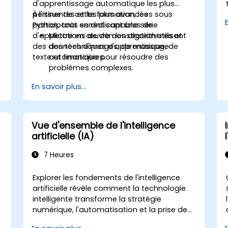
d'apprentissage automatique les plus
pertinentes et les plus avancées sous
À l'issue de cette formation, les
Python, tout en réalisant une série
participants seront capables de :
d'applications de démonstration utilisant
Mettre en œuvre des algorithmes et
des données d'images, de musique, de
des techniques d'apprentissage
texte et financières.
automatique pour résoudre des
problèmes complexes.
Appliquer l'apprentissage profond et
En savoir plus...
l'apprentissage semi-supervisé à des
applications impliquant des données
d'images, de musique, de texte et
financières.
Vue d'ensemble de l'intelligence
Exploiter au maximum le potentiel des
artificielle (IA)
algorithmes Python.
Utiliser des bibliothèques et packages
7 Heures
tels que NumPy et Theano.
Explorer les fondements de l'intelligence
artificielle révèle comment la technologie
intelligente transforme la stratégie
numérique, l'automatisation et la prise de
décision au sein des opérations des