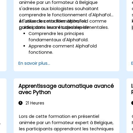
animée par un formateur à Belgique
s'adresse aux biologistes souhaitant
comprendre le fonctionnement d'AlphaFold
et utiliser les modèles AlphaFold comme
À l'issue de cette formation, les
guides dans leurs études expérimentales.
participants seront capables de :
Comprendre les principes
fondamentaux d'AlphaFold.
Apprendre comment AlphaFold
fonctionne.
Apprendre à interpréter les prédictions
En savoir plus...
et les résultats d'AlphaFold.
Apprentissage automatique avancé
avec Python
A
21 Heures
.
Lors de cette formation en présentiel
,
animée par un formateur expert à Belgique,
les participants apprendront les techniques