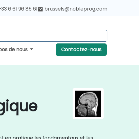
+33 6 61 96 85 61
brussels@nobleprog.com
pos de nous
Contactez-nous
gique
ent en pratique les fondamentaux et les