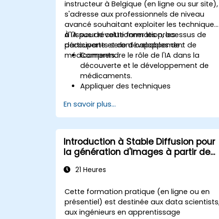
instructeur à Belgique (en ligne ou sur site),
s'adresse aux professionnels de niveau
avancé souhaitant exploiter les techniques
d'IA pour révolutionner les processus de
À l'issue de cette formation, les
découverte et de développement de
participants seront capables de :
médicaments.
Comprendre le rôle de l'IA dans la
découverte et le développement de
médicaments.
Appliquer des techniques
d'apprentissage automatique pour
En savoir plus...
prédire les propriétés moléculaires et
les interactions.
Utiliser des modèles d'apprentissage
profond pour le criblage virtuel et
Introduction à Stable Diffusion pour
l'optimisation des candidats
la génération d'images à partir de
médicaments.
texte
Intégrer des approches pilotées par l'I
21 Heures
dans le processus des essais cliniques
Cette formation pratique (en ligne ou en
présentiel) est destinée aux data scientists
aux ingénieurs en apprentissage