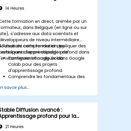
14 Heures
Cette formation en direct, animée par un
formateur, dans Belgique (en ligne ou sur
site), s'adresse aux data scientists et
développeurs de niveau intermédiaire
souhaitant comprendre et appliquer des
À l'issue de cette formation, les
techniques d'apprentissage profond dans
participants seront capables de :
l'environnement Google Colab.
Configurer et naviguer dans Google
Colab pour des projets
d'apprentissage profond.
Comprendre les fondamentaux des
réseaux neuronaux.
En savoir plus...
Implémenter des modèles
d'apprentissage profond avec
TensorFlow.
Entraîner et évaluer des modèles
Stable Diffusion avancé :
d'apprentissage profond.
Apprentissage profond pour la
Utiliser les fonctionnalités avancées de
génération d'images à partir de
TensorFlow pour l'apprentissage
21 Heures
texte