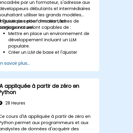
Intégrer Stable Diffusion avec d'autres
encadrée par un formateur, s'adresse aux
frameworks et outils d'apprentissage
développeurs débutants et intermédiaires
profond.
souhaitant utiliser les grands modèles
linguistiques pour diverses tâches de
À l'issue de cette formation, les
langage naturel.
participants seront capables de :
Mettre en place un environnement de
développement incluant un LLM
populaire.
Créer un LLM de base et l'ajuster
finement sur un ensemble de données
En savoir plus...
personnalisé.
Utiliser les LLM pour différentes tâches
de langage naturel telles que le
résumé de texte, la réponse aux
IA appliquée à partir de zéro en
questions, la génération de texte, et
Python
plus encore.
Débugger et évaluer les LLM à l'aide
28 Heures
d'outils tels que TensorBoard, PyTorch
Lightning et Hugging Face Datasets.
Ce cours d'IA appliquée à partir de zéro en
Python permet aux programmeurs et aux
analystes de données d'acquérir des