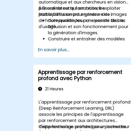
automatique et aux chercheurs en vision
par ordinateur qui souhaitent exploiter
À l'issue de cette formation, les
Stable Diffusion pour générer des images
participants seront en mesure de :
de haute qualité pour une variété de cas
Comprendre les principes de Stable
d'usage.
Diffusion et son fonctionnement pour
la génération d'images.
Construire et entraîner des modèles
Stable Diffusion pour des tâches de
En savoir plus...
génération d'images.
Appliquer Stable Diffusion à divers
scénarios de génération d'images, tels
que l'inpainting, l'outpainting et la
Apprentissage par renforcement
traduction d'image à image.
profond avec Python
Optimiser les performances et la
stabilité des modèles Stable Diffusion.
21 Heures
L'apprentissage par renforcement profond
(Deep Reinforcement Learning, DRL)
associe les principes de l'apprentissage
par renforcement aux architectures
d'apprentissage profond pour permettre
Cette formation animée par un instructeur