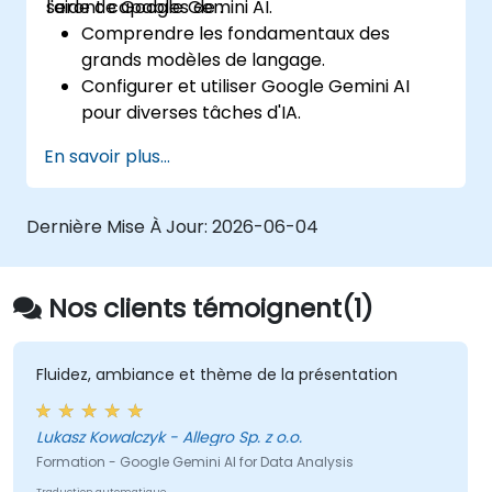
l'aide de Google Gemini AI.
seront capables de :
Comprendre les fondamentaux des
grands modèles de langage.
Configurer et utiliser Google Gemini AI
pour diverses tâches d'IA.
Mettre en œuvre des transformations de
En savoir plus...
texte en texte et d'image en texte.
Construire des applications de base
pilotées par l'IA.
Dernière Mise À Jour:
2026-06-04
Explorer les fonctionnalités avancées et
les options de personnalisation de Google
Gemini AI.
Nos clients témoignent(1)
Fluidez, ambiance et thème de la présentation
Lukasz Kowalczyk - Allegro Sp. z o.o.
Formation - Google Gemini AI for Data Analysis