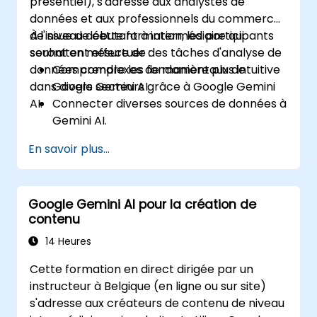
présentiel), s'adresse aux analystes de
données et aux professionnels du commerce
de niveau débutant à intermédiaire qui
À l'issue de cette formation, les participants
souhaitent effectuer des tâches d'analyse de
seront en mesure de :
données complexes de manière plus intuitive
Comprendre les fondamentaux de
dans divers secteurs grâce à Google Gemini
Google Gemini AI.
AI.
Connecter diverses sources de données à
Gemini AI.
Explorer les données à l'aide de requêtes
En savoir plus...
en langage naturel.
Analyser les modèles de données et en
tirer des informations exploitable s.
Google Gemini AI pour la création de
Créer des visualisations de données
contenu
percutantes.
Communiquer efficacement les
14 Heures
informations tirées des données.
Cette formation en direct dirigée par un
instructeur à Belgique (en ligne ou sur site)
s'adresse aux créateurs de contenu de niveau