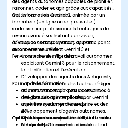
des agents autonomes capables de planifier,
raisonner, coder et agir grâce aux capacités
multimodales de Gemini 3.
Cette formation en direct, animée par un
formateur (en ligne ou en présentiel),
s'adresse aux professionnels techniques de
niveau avancé souhaitant concevoir,
développer et déployer des agents
À l'issue de cette formation, les participants
autonomes en utilisant Gemini 3 et
seront en mesure de :
l'environnement Antigravity.
Construire des flux de travail autonomes
exploitant Gemini 3 pour le raisonnement,
la planification et l'exécution.
Développer des agents dans Antigravity
Format de la formation
capables d'analyser des tâches, rédiger
du code et interagir avec des outils.
Démonstrations d'experts combinées à
Intégrer des agents pilotés par Gemini
des discussions interactives.
avec des systèmes d'entreprise et des
Expérimentation pratique du
API.
développement d'agents autonomes.
Options de personnalisation de la formation
Optimiser le comportement, la sécurité
Mise en œuvre concrète utilisant
et la fiabilité des agents dans des
Antigravity, Gemini 3 et les outils cloud
Si votre équipe nécessite des