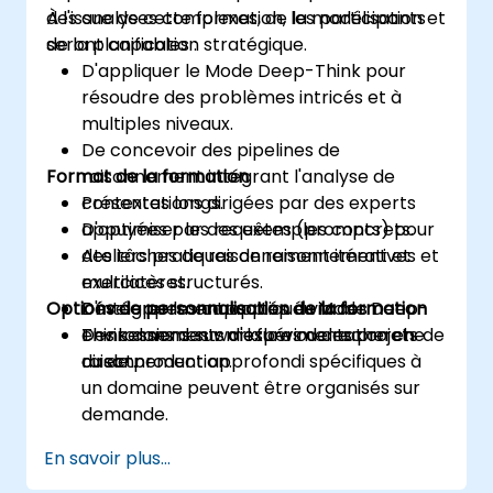
des analyses complexes, de la modélisation et
À l'issue de cette formation, les participants
de la planification stratégique.
seront capables :
D'appliquer le Mode Deep-Think pour
résoudre des problèmes intricés et à
multiples niveaux.
De concevoir des pipelines de
Format de la formation
raisonnement intégrant l'analyse de
contextes longs.
Présentations dirigées par des experts
D'optimiser les requêtes (prompts) pour
appuyées par des exemples concrets.
des tâches de raisonnement itératives et
Ateliers pratiques de raisonnement et
multilatères.
exercices structurés.
Options de personnalisation de la formation
D'intégrer les capacités du Mode Deep-
Développement appliqué via des
Think dans des workflows de recherche
environnements d'expérimentation en
Des sessions sur mesure ou des projets de
ou de production.
direct.
raisonnement approfondi spécifiques à
un domaine peuvent être organisés sur
demande.
En savoir plus...