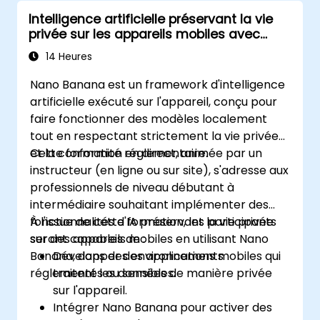
Intelligence artificielle préservant la vie
privée sur les appareils mobiles avec
Nano Banana
14 Heures
Nano Banana est un framework d'intelligence
artificielle exécuté sur l'appareil, conçu pour
faire fonctionner des modèles localement
tout en respectant strictement la vie privée
et la conformité réglementaire.
Cette formation en direct, animée par un
instructeur (en ligne ou sur site), s'adresse aux
professionnels de niveau débutant à
intermédiaire souhaitant implémenter des
fonctionnalités d'IA préservant la vie privée
À l'issue de cette formation, les participants
sur des appareils mobiles en utilisant Nano
seront capables de :
Banana, dans des environnements
Développer des applications mobiles qui
réglementés ou sensibles.
traitent les données de manière privée
sur l'appareil.
Intégrer Nano Banana pour activer des