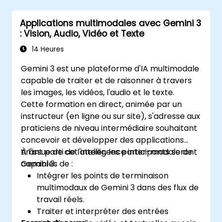
Applications multimodales avec Gemini 3
: Vision, Audio, Vidéo et Texte
14 Heures
Gemini 3 est une plateforme d'IA multimodale
capable de traiter et de raisonner à travers
les images, les vidéos, l'audio et le texte.
Cette formation en direct, animée par un
instructeur (en ligne ou sur site), s'adresse aux
praticiens de niveau intermédiaire souhaitant
concevoir et développer des applications
tirant parti de l'intelligence inter-modale de
À l'issue de cet atelier, les participants seront
Gemini 3.
capables de :
Intégrer les points de terminaison
multimodaux de Gemini 3 dans des flux de
travail réels.
Traiter et interpréter des entrées