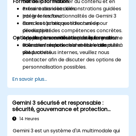
Format de la formation
Gemini pour résumer du contenu et en
extraire des idées clés.
Présentations et démonstrations guidées
Intégrer les fonctionnalités de Gemini 3
par le formateur.
dans les tâches quotidiennes de
Exercices pratiques structurés pour
productivité.
développer des compétences concrètes.
Options de personnalisation de la formation
Adopter les meilleures pratiques pour une
Applications concrètes basées sur des
utilisation responsable et fiable des outils
scénarios réels de recherche et de
Pour une formation sur mesure adaptée à
d'IA.
productivité.
vos processus internes, veuillez nous
contacter afin de discuter des options de
personnalisation possibles.
En savoir plus...
Gemini 3 sécurisé et responsable :
sécurité, gouvernance et protection
contre l'injection de prompts
14 Heures
Gemini 3 est un système d'IA multimodale qui