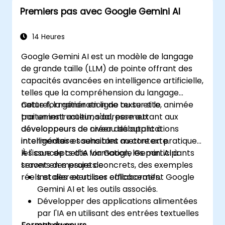
planifier et organiser des idées de
Premiers pas avec Google Gemini AI
manière efficace.
14 Heures
Google Gemini AI est un modèle de langage
de grande taille (LLM) de pointe offrant des
capacités avancées en intelligence artificielle,
telles que la compréhension du langage
naturel, la génération de texte et le
Cette formation en ligne ou sur site, animée
traitement multimodal, permettant aux
par un instructeur, s'adresse aux
développeurs de créer des applications
développeurs de niveau débutant à
intelligentes et sensibles au contexte.
intermédiaire souhaitant mettre en pratique
les concepts d'IA via Google Gemini AI à
À l'issue de cette formation, les participants
travers des projets concrets, des exemples
seront en mesure de :
réels et des exercices collaboratifs.
Installer et utiliser efficacement Google
Gemini AI et les outils associés.
Développer des applications alimentées
par l'IA en utilisant des entrées textuelles