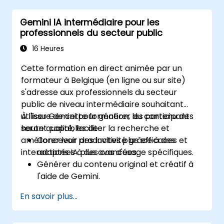
Gemini IA intermédiaire pour les
professionnels du secteur public
16 Heures
Cette formation en direct animée par un
formateur à Belgique (en ligne ou sur site)
s'adresse aux professionnels du secteur
public de niveau intermédiaire souhaitant
utiliser Gemini pour générer du contenu de
À l'issue de cette formation, les participants
haute qualité, faciliter la recherche et
seront capables de :
améliorer leur productivité grâce à des
Concevoir des invites plus efficaces et
interactions IA plus avancées.
adaptées à des cas d'usage spécifiques.
Générer du contenu original et créatif à
l'aide de Gemini.
Résumer et comparer des informations
En savoir plus...
complexes avec précision.
Utiliser Gemini pour brainstormer,