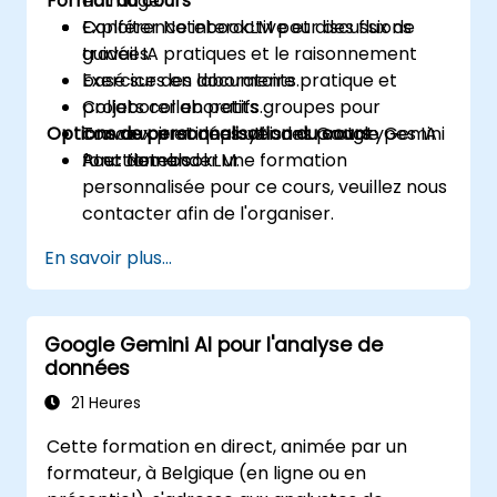
Format du cours
et image.
Exploiter NotebookLM pour des flux de
Conférence interactive et discussions
travail IA pratiques et le raisonnement
guidées.
basé sur des documents.
Exercices en laboratoire pratique et
Collaborer en petits groupes pour
projets collaboratifs.
Options de personnalisation du cours
concevoir et déployer des prototypes IA
Travaux pratiques utilisant Google Gemini
fonctionnels.
AI et NotebookLM.
Pour demander une formation
personnalisée pour ce cours, veuillez nous
contacter afin de l'organiser.
En savoir plus...
Google Gemini AI pour l'analyse de
données
21 Heures
Cette formation en direct, animée par un
formateur, à Belgique (en ligne ou en