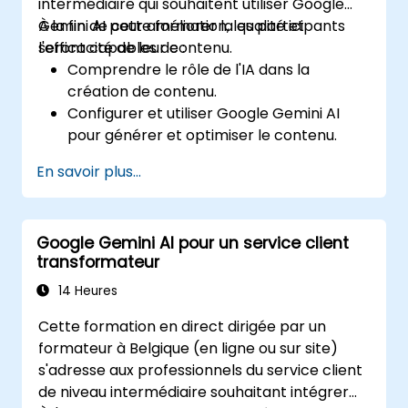
intermédiaire qui souhaitent utiliser Google
Gemini AI pour améliorer la qualité et
À la fin de cette formation, les participants
l'efficacité de leur contenu.
seront capables de :
Comprendre le rôle de l'IA dans la
création de contenu.
Configurer et utiliser Google Gemini AI
pour générer et optimiser le contenu.
Appliquer des transformations de texte à
En savoir plus...
texte pour produire du contenu créatif et
original.
Mettre en œuvre des stratégies SEO à
Google Gemini AI pour un service client
l'aide de insights basés sur l'IA.
transformateur
Analyser la performance du contenu et
adapter les stratégies en utilisant Gemini
14 Heures
AI.
Cette formation en direct dirigée par un
formateur à Belgique (en ligne ou sur site)
s'adresse aux professionnels du service client
de niveau intermédiaire souhaitant intégrer