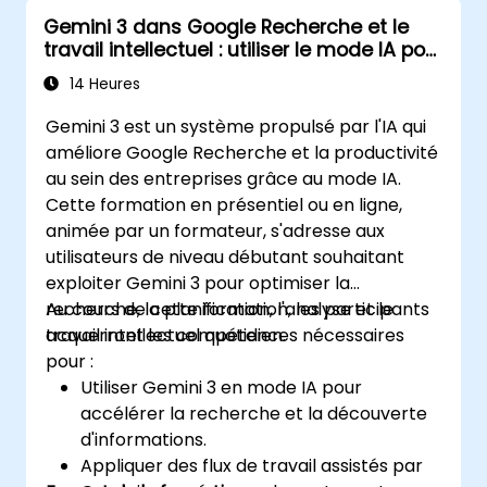
Gemini 3 dans Google Recherche et le
travail intellectuel : utiliser le mode IA pour
booster votre productivité
14 Heures
Gemini 3 est un système propulsé par l'IA qui
améliore Google Recherche et la productivité
au sein des entreprises grâce au mode IA.
Cette formation en présentiel ou en ligne,
animée par un formateur, s'adresse aux
utilisateurs de niveau débutant souhaitant
exploiter Gemini 3 pour optimiser la
recherche, la planification, l'analyse et le
Au cours de cette formation, les participants
travail intellectuel quotidien.
acquerront les compétences nécessaires
pour :
Utiliser Gemini 3 en mode IA pour
accélérer la recherche et la découverte
d'informations.
Appliquer des flux de travail assistés par