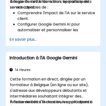
Google Gemini AI dans leurs opérations de
À l'issue de cette formation, les participants
service client.
seront capables de :
Comprendre l'impact de l'IA sur le service
client.
Configurer Google Gemini AI pour
automatiser et personnaliser les
interactions clients.
En savoir plus...
Utiliser des transformations de texte en
texte et d'images en texte pour améliorer
l'efficacité du service.
Introduction à l'IA Google Gemini
Développer des stratégies pilotées par
l'IA pour l'analyse des commentaires
clients en temps réel.
14 Heures
Explorer les fonctionnalités avancées
Cette formation en direct, dirigée par un
pour créer une expérience de service
formateur à Belgique (en ligne ou sur site),
client fluide.
s'adresse aux développeurs débutants et
intermédiaires souhaitant intégrer des
fonctionnalités d'IA dans leurs applications à
À l'issue de cette formation, les participants