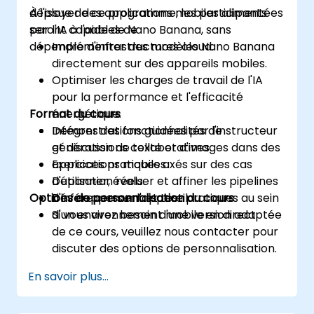
déployer des applications mobiles alimentées
À l'issue de ce programme, les participants
par l'IA à l'aide de Nano Banana, sans
seront capables de :
dépendre d'infrastructures cloud.
Implémenter des modèles Nano Banana
directement sur des appareils mobiles.
Optimiser les charges de travail de l'IA
pour la performance et l'efficacité
Format du cours
énergétique.
Intégrer des fonctionnalités de
Démonstrations guidées par l'instructeur
génération de texte et d'images dans des
et discussions collaboratives.
applications mobiles.
Exercices pratiques axés sur des cas
Dépanner, évaluer et affiner les pipelines
d'utilisation réels.
Options de personnalisation du cours
d'inférence sur l'appareil.
Développement et test pratiques au sein
d'un environnement mobile en direct.
Si vous avez besoin d'une version adaptée
de ce cours, veuillez nous contacter pour
discuter des options de personnalisation.
En savoir plus...