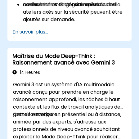
conformité et d'intégrité opérationnelle.
environnements de test maîtrisés.
Des scénarios de gouvernance ou des
ateliers axés sur la sécurité peuvent être
ajoutés sur demande.
En savoir plus...
Maîtrise du Mode Deep-Think :
Raisonnement avancé avec Gemini 3
14 Heures
Gemini 3 est un système d'IA multimodale
avancé conçu pour prendre en charge le
raisonnement approfondi, les tâches à haut
contexte et les flux de travail analytiques de
grande envergure.
Cette formation en présentiel ou à distance,
animée par des experts, s'adresse aux
professionnels de niveau avancé souhaitant
exploiter le Mode Deep-Think pour réaliser