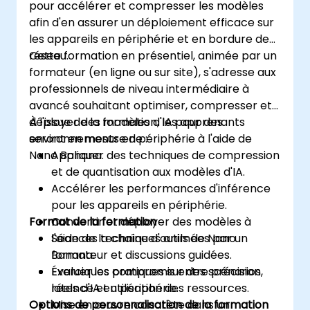
pour accélérer et compresser les modèles
afin d'en assurer un déploiement efficace sur
les appareils en périphérie et en bordure de
réseau.
Cette formation en présentiel, animée par un
formateur (en ligne ou sur site), s'adresse aux
professionnels de niveau intermédiaire à
avancé souhaitant optimiser, compresser et
déployer des modèles d'IA pour des
À l'issue de la formation, les apprenants
environnements en périphérie à l'aide de
seront en mesure de :
Nano Banana.
Appliquer des techniques de compression
et de quantisation aux modèles d'IA.
Accélérer les performances d'inférence
pour les appareils en périphérie.
Format de la formation
Convertir et déployer des modèles à
l'aide de la chaîne d'outils de Nano
Séances techniques animées par un
Banana.
formateur et discussions guidées.
Évaluer les compromis entre précision,
Exerciques pratiques sur des scénarios
latence et utilisation des ressources.
réels d'IA en périphérie.
Options de personnalisation de la formation
Mise en œuvre concrète dans un