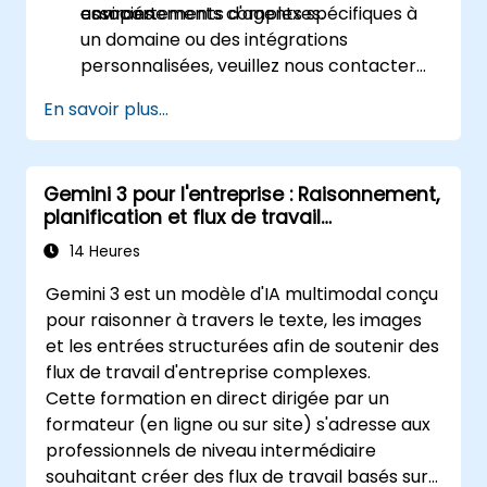
environnements complexes.
associés.
comportements d'agents spécifiques à
un domaine ou des intégrations
personnalisées, veuillez nous contacter
pour adapter le programme.
En savoir plus...
Gemini 3 pour l'entreprise : Raisonnement,
planification et flux de travail
multimodaux
14 Heures
Gemini 3 est un modèle d'IA multimodal conçu
pour raisonner à travers le texte, les images
et les entrées structurées afin de soutenir des
flux de travail d'entreprise complexes.
Cette formation en direct dirigée par un
formateur (en ligne ou sur site) s'adresse aux
professionnels de niveau intermédiaire
souhaitant créer des flux de travail basés sur