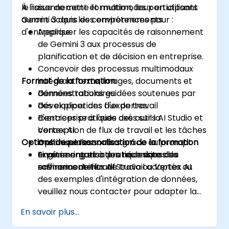
le raisonnement et multimodaux en utilisant
À l'issue de cette formation, les participants
Gemini 3 dans des environnements
auront acquis les compétences pour :
d'entreprise.
Appliquer les capacités de raisonnement
de Gemini 3 aux processus de
planification et de décision en entreprise.
Concevoir des processus multimodaux
Format de la formation
intégrant texte, images, documents et
données tabulaires.
Démonstrations guidées soutenues par
Développer des flux de travail
des explications d'expertes.
d'entreprise à l'aide des outils AI Studio et
Exercices pratiques axés sur la
Vertex AI.
conception de flux de travail et les tâches
Options de personnalisation de la formation
Optimiser les sorties grâce au prompt
multimodales.
engineering et à des techniques de
Expérimentation pratique dans des
Si votre organisation nécessite des
raffinement itératif.
environnements AI Studio ou Vertex AI.
scénarios de flux de travail adaptés ou
des exemples d'intégration de données,
veuillez nous contacter pour adapter la
formation.
En savoir plus...