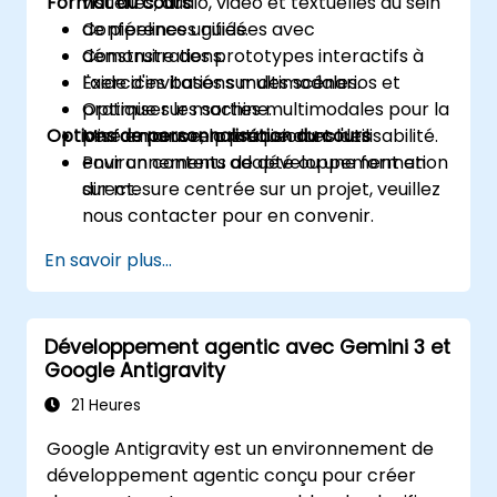
Format du cours
visuelles, audio, vidéo et textuelles au sein
de pipelines unifiés.
Conférences guidées avec
Construire des prototypes interactifs à
démonstrations.
l'aide d'invitations multimodales.
Exercices basés sur des scénarios et
Optimiser les sorties multimodales pour la
pratique sur machine.
Options de personnalisation du cours
performance, la précision et l'utilisabilité.
Mise en œuvre pratique dans des
environnements de développement en
Pour un contenu adapté ou une formation
direct.
sur mesure centrée sur un projet, veuillez
nous contacter pour en convenir.
En savoir plus...
Développement agentic avec Gemini 3 et
Google Antigravity
21 Heures
Google Antigravity est un environnement de
développement agentic conçu pour créer