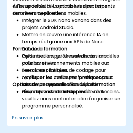
des capacités d'IA optimisées directement
À l'issue de cette formation, les participants
dans leurs applications mobiles.
seront en mesure de :
Intégrer le SDK Nano Banana dans des
projets Android Studio.
Mettre en œuvre une inférence IA en
temps réel grâce aux APIs de Nano
Format de la formation
Banana.
Optimiser les performances des modèles
Présentations guidées et discussions
pour les environnements mobiles aux
collaboratives.
ressources limitées.
Exercices pratiques de codage pour
Appliquer les meilleures pratiques pour
renforcer les concepts fondamentaux.
Options de personnalisation de la formation
une IA sur appareil sécurisée et
Mise en œuvre concrète à partir
respectueuse de la vie privée.
d'exemples Android du monde réel.
Pour des versions adaptées à vos besoins,
veuillez nous contacter afin d'organiser un
programme personnalisé.
En savoir plus...