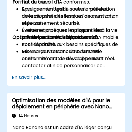
Format du cours
flux de travail d'IA conformes.
Appliquer des techniques d'amélioration
Enseignement guidé soutenu par des
de la vie privée, telles que l'anonymisation
discussions et des sessions de questions-
et le traitement sécurisé.
réponses.
Évaluer et atténuer les risques liés à la vie
Exercices pratiques impliquant des
Options de personnalisation du cours
privée lors du développement d'IA mobile.
scénarios d'IA mobile axés sur la
confidentialité.
Pour répondre aux besoins spécifiques de
Mise en œuvre concrète dans un
votre organisation ou aux sujets de
environnement de développement réel.
conformité sectoriels, veuillez nous
contacter afin de personnaliser ce
programme.
En savoir plus...
Optimisation des modèles d'IA pour le
déploiement en périphérie avec Nano
Banana
14 Heures
Nano Banana est un cadre d'IA léger conçu