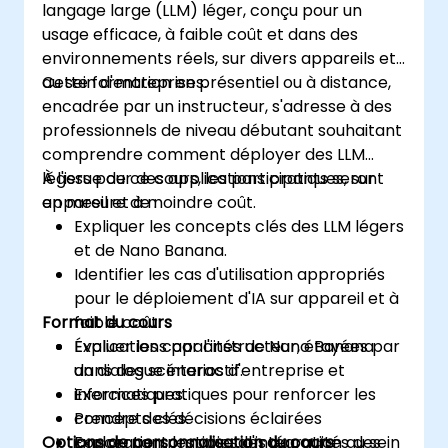
langage large (LLM) léger, conçu pour un
usage efficace, à faible coût et dans des
environnements réels, sur divers appareils et
au sein d'entreprises.
Cette formation en présentiel ou à distance,
encadrée par un instructeur, s'adresse à des
professionnels de niveau débutant souhaitant
comprendre comment déployer des LLM
légers pour des applications pratiques, sur
À l'issue de ce cours, les participants seront
appareil et à moindre coût.
en mesure de :
Expliquer les concepts clés des LLM légers
et de Nano Banana.
Identifier les cas d'utilisation appropriés
pour le déploiement d'IA sur appareil et à
Format du cours
faible coût.
Évaluer les capacités de Nano Banana
Explications par l'instructeur, étayées par
dans des scénarios d'entreprise et
un dialogue interactif.
informatiques.
Exercices pratiques pour renforcer les
Prendre des décisions éclairées
concepts clés.
Options de personnalisation du cours
concernant les voies d'intégration au sein
Exploration pratique des capacités des