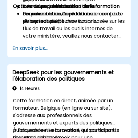
Options de personnalisation de la formation
Suivre les directives d'utilisation
Exercices guidés axés sur la
responsable de Copilot dans un contexte
communication, la reddition de comptes
Pour demander une formation
du secteur public.
et la productivité des réunions.
personnalisée pour ce cours basée sur les
flux de travail ou les outils internes de
votre ministère, veuillez nous contacter
pour arranger cela.
En savoir plus...
DeepSeek pour les gouvernements et
l'élaboration des politiques
14 Heures
Cette formation en direct, animée par un
formateur, Belgique (en ligne ou sur site),
s'adresse aux professionnels des
gouvernements et experts des politiques
publiques de niveau avancé qui souhaitent
À l'issue de cette formation, les participants
tirer parti de DeepSeek pour une
seront capables de :