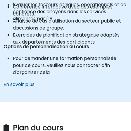
Évaluer les facteurs éthiques, opérationnels et de
Conférence interactive avec des exemples
confiance des citoyens dans les services
concrets.
alimentés par l'IA.
Analyse de cas d'utilisation du secteur public et
discussions de groupe.
Exercices de planification stratégique adaptés
aux départements des participants.
Options de personnalisation du cours
Pour demander une formation personnalisée
pour ce cours, veuillez nous contacter afin
d'organiser cela.
En savoir plus
Plan du cours