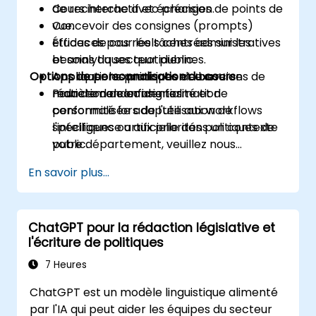
de recherche avec précision.
Cours interactif et échanges de points de
Concevoir des consignes (prompts)
vue.
efficaces pour les tâches administratives
Études de cas réels centrées sur les
et analytiques quotidiennes.
besoins du secteur public.
Options de personnalisation du cours
Appliquer les principes de base en
Applications pratiques et exercices de
matière de confidentialité et de
rédaction de consignes.
Pour demander une formation
conformité lors de l'utilisation de
personnalisée adaptée aux workflows
l'intelligence artificielle dans un contexte
spécifiques ou aux priorités politiques de
public.
votre département, veuillez nous
contacter afin d'en convenir.
En savoir plus...
ChatGPT pour la rédaction législative et
l'écriture de politiques
7 Heures
ChatGPT est un modèle linguistique alimenté
par l'IA qui peut aider les équipes du secteur