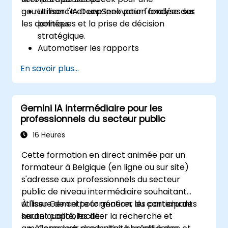
gouvernance et une innovation fondées sur
Utiliser l'IA DeepSeek pour l'analyse des
les données.
politiques et la prise de décision
stratégique.
Automatiser les rapports
gouvernementaux et améliorer la
En savoir plus...
transparence des données.
Appliquer les informations issues de l'IA
pour l'innovation dans le secteur public.
Gemini IA intermédiaire pour les
Renforcer l'engagement des citoyens
professionnels du secteur public
grâce à des solutions propulsées par l'IA.
16 Heures
Cette formation en direct animée par un
formateur à Belgique (en ligne ou sur site)
s'adresse aux professionnels du secteur
public de niveau intermédiaire souhaitant
utiliser Gemini pour générer du contenu de
À l'issue de cette formation, les participants
haute qualité, faciliter la recherche et
seront capables de :