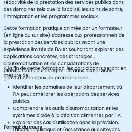
réactivité de la prestation des services publics dans
des domaines tels que la fiscalité, les soins de santé,
l'immigration et les programmes sociaux.
Cette formation pratique animée par un formateur
(en ligne ou sur site) s'adresse aux professionnels de
la prestation des services publics ayant une
expérience limitée de l'IA et souhaitant explorer des
applications concrètes, des stratégies
d'automatisation et les considérations de
À la fin de cette formation, les participants seront en
planification pour intégrer l'IA dans les services
mesure de :
gouvernementaux de première ligne.
Identifier les domaines de leur département où
l'IA peut améliorer les opérations des services
publics.
Comprendre les outils d'automatisation et les
systèmes d'aide à la décision alimentés par l'IA.
Explorer des cas d'utilisation dans la prévision,
Format du cours
l'accès linguistique et l'assistance aux citoyens.