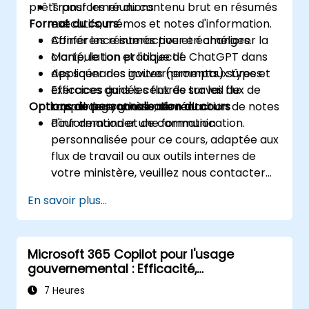
prêts pour les réunions.
Transformer du contenu brut en résumés
Format du cours
exécutifs, mémos et notes d'information.
Affiner les résumés pour en améliorer la
Conférence interactive et échanges.
clarté, le ton et l'objectif.
Manipulation pratique de ChatGPT dans
Appliquer des invites (prompts) sûres et
des scénarios gouvernementaux types.
efficaces dans les flux de travail de
Exercices guidés centrés sur les flux de
Options de personnalisation du cours
rapportage gouvernemental.
travail de synthèse, de rédaction de notes
d'information et de communication.
Pour demander une formation
personnalisée pour ce cours, adaptée aux
flux de travail ou aux outils internes de
votre ministère, veuillez nous contacter
pour en convenir.
En savoir plus...
Microsoft 365 Copilot pour l'usage
gouvernemental : Efficacité,
Communication et Pertinence
7 Heures