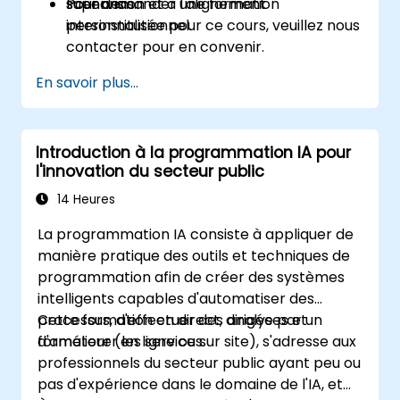
supervision et à l'alignement
scénarios.
Pour demander une formation
interinstitutionnel.
personnalisée pour ce cours, veuillez nous
contacter pour en convenir.
En savoir plus...
Introduction à la programmation IA pour
l'innovation du secteur public
14 Heures
La programmation IA consiste à appliquer de
manière pratique des outils et techniques de
programmation afin de créer des systèmes
intelligents capables d'automatiser des
processus, d'effectuer des analyses et
Cette formation en direct, dirigée par un
d'améliorer les services.
formateur (en ligne ou sur site), s'adresse aux
professionnels du secteur public ayant peu ou
pas d'expérience dans le domaine de l'IA, et