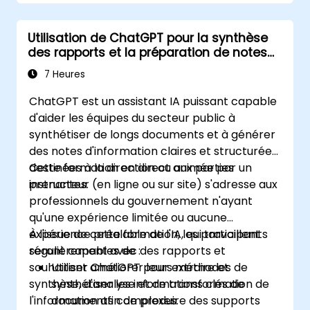
Utilisation de ChatGPT pour la synthèse
des rapports et la préparation de notes
d'information
7 Heures
ChatGPT est un assistant IA puissant capable
d'aider les équipes du secteur public à
synthétiser de longs documents et à générer
des notes d'information claires et structurées
destinées à la direction ou aux parties
Cette formation en direct animée par un
prenantes.
instructeur (en ligne ou sur site) s'adresse aux
professionnels du gouvernement n'ayant
qu'une expérience limitée ou aucune
expérience préalable de l'IA, qui travaillent
À l'issue de cette formation, les participants
régulièrement avec des rapports et
seront capables de :
souhaitent améliorer leurs méthodes de
Utiliser ChatGPT pour extraire et
synthèse, d'analyse et de transformation de
synthétiser les informations clés de
l'information afin de produire des supports
documents complexes.