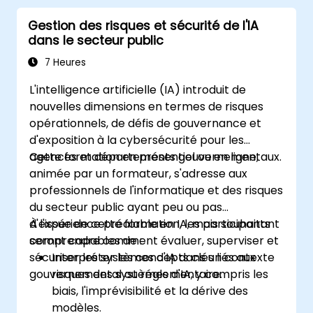
Gestion des risques et sécurité de l'IA
dans le secteur public
7 Heures
L'intelligence artificielle (IA) introduit de
nouvelles dimensions en termes de risques
opérationnels, de défis de gouvernance et
d'exposition à la cybersécurité pour les
agences et départements gouvernementaux.
Cette formation en présentiel ou en ligne,
animée par un formateur, s'adresse aux
professionnels de l'informatique et des risques
du secteur public ayant peu ou pas
d'expérience préalable en IA, mais souhaitant
À l'issue de cette formation, les participants
comprendre comment évaluer, superviser et
seront capables de :
sécuriser les systèmes d'IA dans un contexte
Interpréter les concepts clés liés aux
gouvernemental ou réglementaire.
risques des systèmes d'IA, y compris les
biais, l'imprévisibilité et la dérive des
modèles.