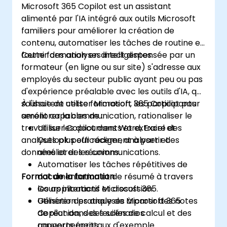
Microsoft 365 Copilot est un assistant
alimenté par l'IA intégré aux outils Microsoft
familiers pour améliorer la création de
contenu, automatiser les tâches de routine et
fournir des analyses intelligentes.
Cette formation en direct dispensée par un
formateur (en ligne ou sur site) s'adresse aux
employés du secteur public ayant peu ou pas
d'expérience préalable avec les outils d'IA, qui
souhaitent utiliser Microsoft 365 Copilot pour
À l'issue de cette formation, les participants
améliorer la communication, rationaliser le
seront capables de :
travail sur les documents et extraire des
Utiliser Copilot dans Word, Excel et
analyses plus efficacement à partir des
Outlook pour rédiger, analyser et
données et des réunions.
améliorer les communications.
Automatiser les tâches répétitives de
Format de la formation
documentation et de résumé à travers
les applications Microsoft 365.
Cours interactif et discussion.
Générer des analyses à partir des notes
Utilisation pratique de Microsoft 365
de réunion, des feuilles de calcul et des
Copilot dans des scénarios
rapports écrits.
gouvernementaux d'exemple.