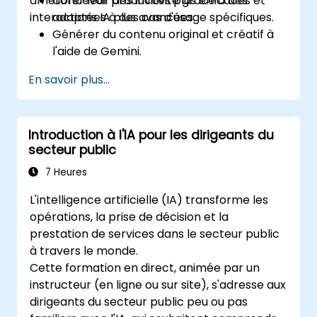
améliorer leur productivité grâce à des
Concevoir des invites plus efficaces et
interactions IA plus avancées.
adaptées à des cas d'usage spécifiques.
Générer du contenu original et créatif à
l'aide de Gemini.
Résumer et comparer des informations
En savoir plus...
complexes avec précision.
Utiliser Gemini pour brainstormer,
planifier et organiser des idées de
Introduction à l'IA pour les dirigeants du
manière efficace.
secteur public
7 Heures
L'intelligence artificielle (IA) transforme les
opérations, la prise de décision et la
prestation de services dans le secteur public
à travers le monde.
Cette formation en direct, animée par un
instructeur (en ligne ou sur site), s'adresse aux
dirigeants du secteur public peu ou pas