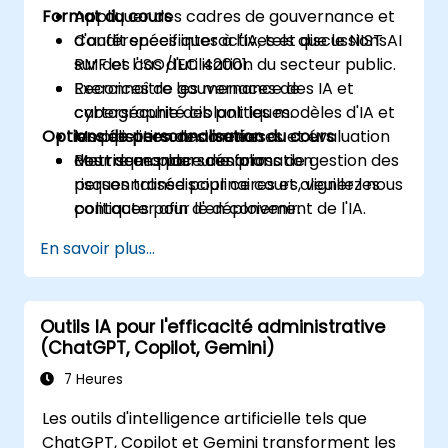
Format du cours
Appliquer des cadres de gouvernance et
d'audit spécifiques à l'IA, tels que le NIST AI
Conférences interactives et discussions
RMF et l'ISO/IEC 42001.
sur des cas d'utilisation du secteur public.
Reconnaître les menaces de
Exercices de gouvernance des IA et
cybersécurité ciblant les modèles d'IA et
cartographie des politiques.
Options de personnalisation du cours
les pipelines de données.
Modélisation des menaces et évaluation
Mettre en place des plans de gestion des
des risques par scénarios.
Pour demander une formation
risques transdisciplinaires et aligner les
personnalisée pour ce cours, veuillez nous
politiques pour le déploiement de l'IA.
contacter afin d'en convenir.
En savoir plus...
Outils IA pour l'efficacité administrative
(ChatGPT, Copilot, Gemini)
7 Heures
Les outils d'intelligence artificielle tels que
ChatGPT, Copilot et Gemini transforment les