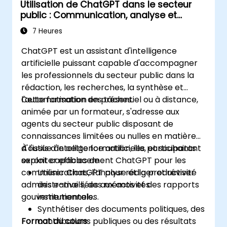
Utilisation de ChatGPT dans le secteur
public : Communication, analyse et
productivité
7 Heures
ChatGPT est un assistant d'intelligence
artificielle puissant capable d'accompagner
les professionnels du secteur public dans la
rédaction, les recherches, la synthèse et
l'automatisation des tâches.
Cette formation en présentiel ou à distance,
animée par un formateur, s'adresse aux
agents du secteur public disposant de
connaissances limitées ou nulles en matière
d'outils d'intelligence artificielle, et souhaitant
À l'issue de cette formation, les participants
exploiter efficacement ChatGPT pour les
seront capables de :
communications, l'analyse et la productivité
Utiliser ChatGPT pour rédiger et réviser
administrative liées aux activités
des e-mails, des mémos et des rapports
gouvernementales.
institutionnels.
Synthétiser des documents politiques, des
Format du cours
contributions publiques ou des résultats