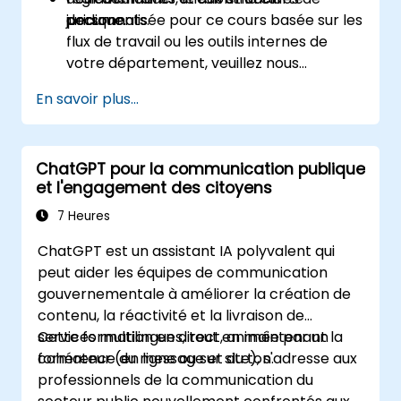
documents.
juridique.
personnalisée pour ce cours basée sur les
flux de travail ou les outils internes de
votre département, veuillez nous
contacter pour organiser cela.
En savoir plus...
ChatGPT pour la communication publique
et l'engagement des citoyens
7 Heures
ChatGPT est un assistant IA polyvalent qui
peut aider les équipes de communication
gouvernementale à améliorer la création de
contenu, la réactivité et la livraison de
services multilingues, tout en maintenant la
Cette formation en direct, animée par un
cohérence du message et du ton.
formateur (en ligne ou sur site), s'adresse aux
professionnels de la communication du