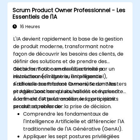
Scrum Product Owner Professionnel - Les
Essentiels de l'IA
16 Heures
L'IA devient rapidement la base de la gestion
de produit moderne, transformant notre
façon de découvrir les besoins des clients, de
définir des solutions et de prendre des
décisions. Tout comme l'électricité a
Cette formation en direct, animée par un
révolutionné l'industrie, l'Intelligence
instructeur (en ligne ou en présentiel),
Artificielle transforme la manière dont les
s'adresse aux Product Owners, Scrum Masters
produits sont construits, validés et évoluent.
et Agile Coaches qui souhaitent comprendre
comment l'IA peut améliorer la propriété
À la fin de cette formation, les participants
produit et renforcer la prise de décision.
seront capables de :
Comprendre les fondamentaux de
l'Intelligence Artificielle et différencier l'IA
traditionnelle de l'IA Générative (GenAI).
Appliquer les sept postures privilégiées