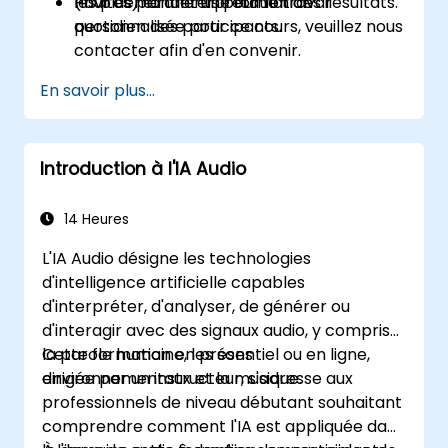
(invites) et d'interprétation des résultats.
les plus pertinents pour le travail
Pour demander une formation
quotidien des participants.
personnalisée pour ce cours, veuillez nous
contacter afin d'en convenir.
En savoir plus...
Introduction à l'IA Audio
14 Heures
L'IA Audio désigne les technologies
d'intelligence artificielle capables
d'interpréter, d'analyser, de générer ou
d'interagir avec des signaux audio, y compris
la parole humaine, les sons
Cette formation en présentiel ou en ligne,
environnementaux et la musique.
dirigée par un instructeur, s'adresse aux
professionnels de niveau débutant souhaitant
comprendre comment l'IA est appliquée dans