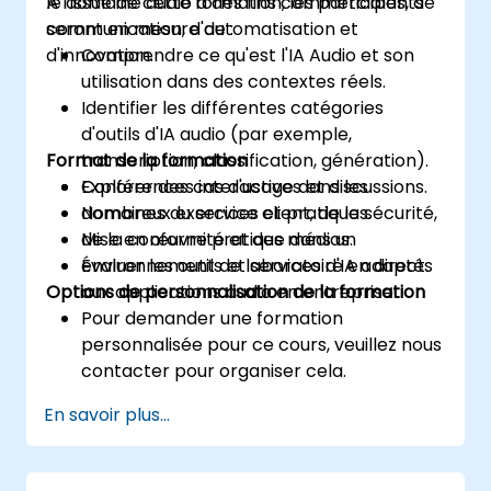
le domaine audio à des fins commerciales, de
À l'issue de cette formation, les participants
communication, d'automatisation et
seront en mesure de :
d'innovation.
Comprendre ce qu'est l'IA Audio et son
utilisation dans des contextes réels.
Identifier les différentes catégories
d'outils d'IA audio (par exemple,
Format de la formation
transcription, classification, génération).
Explorer des cas d'usage dans les
Conférences interactives et discussions.
domaines du service client, de la sécurité,
Nombreux exercices et pratiques.
de la conformité et des médias.
Mise en œuvre pratique dans un
Évaluer les outils et services d'IA adaptés
environnement de laboratoire en direct.
Options de personnalisation de la formation
aux applications audio en entreprise.
Pour demander une formation
personnalisée pour ce cours, veuillez nous
contacter pour organiser cela.
En savoir plus...