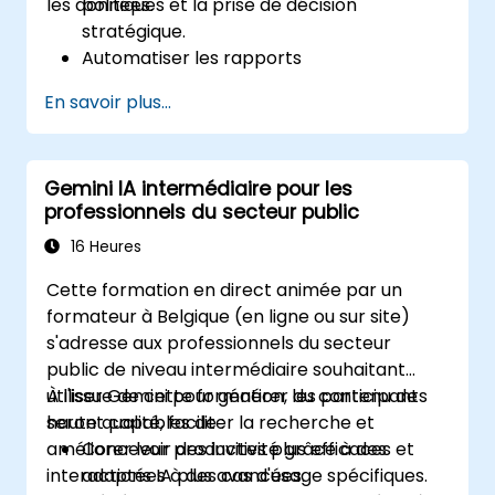
les données.
politiques et la prise de décision
stratégique.
Automatiser les rapports
gouvernementaux et améliorer la
En savoir plus...
transparence des données.
Appliquer les informations issues de l'IA
pour l'innovation dans le secteur public.
Gemini IA intermédiaire pour les
Renforcer l'engagement des citoyens
professionnels du secteur public
grâce à des solutions propulsées par l'IA.
16 Heures
Cette formation en direct animée par un
formateur à Belgique (en ligne ou sur site)
s'adresse aux professionnels du secteur
public de niveau intermédiaire souhaitant
utiliser Gemini pour générer du contenu de
À l'issue de cette formation, les participants
haute qualité, faciliter la recherche et
seront capables de :
améliorer leur productivité grâce à des
Concevoir des invites plus efficaces et
interactions IA plus avancées.
adaptées à des cas d'usage spécifiques.