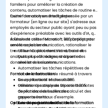
familiers pour améliorer la création de
contenu, automatiser les tâches de routine et
fournir des analyses intelligentes.
Cette formation en direct dispensée par un
formateur (en ligne ou sur site) s'adresse aux
employés du secteur public ayant peu ou pas
d'expérience préalable avec les outils d'IA, qui
souhaitent utiliser Microsoft 365 Copilot pour
À l'issue de cette formation, les participants
améliorer la communication, rationaliser le
seront capables de :
travail sur les documents et extraire des
Utiliser Copilot dans Word, Excel et
analyses plus efficacement à partir des
Outlook pour rédiger, analyser et
données et des réunions.
améliorer les communications.
Automatiser les tâches répétitives de
Format de la formation
documentation et de résumé à travers
les applications Microsoft 365.
Cours interactif et discussion.
Générer des analyses à partir des notes
Utilisation pratique de Microsoft 365
de réunion, des feuilles de calcul et des
Copilot dans des scénarios
rapports écrits.
gouvernementaux d'exemple.
Options de personnalisation de la formation
Suivre les directives d'utilisation
Exercices guidés axés sur la