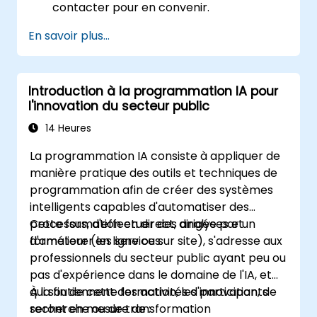
contacter pour en convenir.
En savoir plus...
Introduction à la programmation IA pour
l'innovation du secteur public
14 Heures
La programmation IA consiste à appliquer de
manière pratique des outils et techniques de
programmation afin de créer des systèmes
intelligents capables d'automatiser des
processus, d'effectuer des analyses et
Cette formation en direct, dirigée par un
d'améliorer les services.
formateur (en ligne ou sur site), s'adresse aux
professionnels du secteur public ayant peu ou
pas d'expérience dans le domaine de l'IA, et
qui soutiennent des activités d'innovation, de
À la fin de cette formation, les participants
recherche ou de transformation
seront en mesure de :