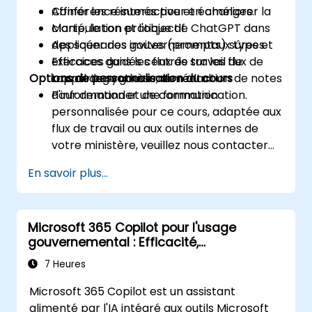
Affiner les résumés pour en améliorer la
Conférence interactive et échanges.
clarté, le ton et l'objectif.
Manipulation pratique de ChatGPT dans
Appliquer des invites (prompts) sûres et
des scénarios gouvernementaux types.
efficaces dans les flux de travail de
Exercices guidés centrés sur les flux de
Options de personnalisation du cours
rapportage gouvernemental.
travail de synthèse, de rédaction de notes
d'information et de communication.
Pour demander une formation
personnalisée pour ce cours, adaptée aux
flux de travail ou aux outils internes de
votre ministère, veuillez nous contacter
pour en convenir.
En savoir plus...
Microsoft 365 Copilot pour l'usage
gouvernemental : Efficacité,
Communication et Pertinence
7 Heures
Microsoft 365 Copilot est un assistant
alimenté par l'IA intégré aux outils Microsoft