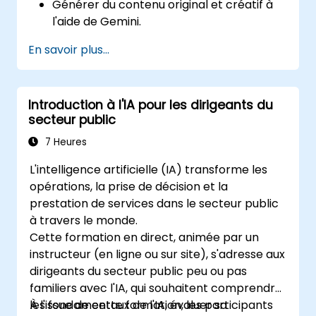
Générer du contenu original et créatif à
l'aide de Gemini.
Résumer et comparer des informations
En savoir plus...
complexes avec précision.
Utiliser Gemini pour brainstormer,
planifier et organiser des idées de
Introduction à l'IA pour les dirigeants du
manière efficace.
secteur public
7 Heures
L'intelligence artificielle (IA) transforme les
opérations, la prise de décision et la
prestation de services dans le secteur public
à travers le monde.
Cette formation en direct, animée par un
instructeur (en ligne ou sur site), s'adresse aux
dirigeants du secteur public peu ou pas
familiers avec l'IA, qui souhaitent comprendre
les fondamentaux de l'IA, évaluer sa
À l'issue de cette formation, les participants