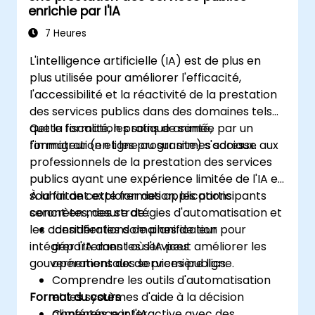
enrichie par l'IA
7 Heures
L'intelligence artificielle (IA) est de plus en
plus utilisée pour améliorer l'efficacité,
l'accessibilité et la réactivité de la prestation
des services publics dans des domaines tels
que la fiscalité, les soins de santé,
Cette formation pratique animée par un
l'immigration et les programmes sociaux.
formateur (en ligne ou sur site) s'adresse aux
professionnels de la prestation des services
publics ayant une expérience limitée de l'IA et
souhaitant explorer des applications
À la fin de cette formation, les participants
concrètes, des stratégies d'automatisation et
seront en mesure de :
les considérations de planification pour
Identifier les domaines de leur
intégrer l'IA dans les services
département où l'IA peut améliorer les
gouvernementaux de première ligne.
opérations des services publics.
Comprendre les outils d'automatisation
Format du cours
et les systèmes d'aide à la décision
alimentés par l'IA.
Conférence interactive avec des