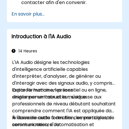
contacter afin d'en convenir.
En savoir plus...
Introduction à l'IA Audio
14 Heures
L'IA Audio désigne les technologies
d'intelligence artificielle capables
d'interpréter, d'analyser, de générer ou
d'interagir avec des signaux audio, y compris
la parole humaine, les sons
Cette formation en présentiel ou en ligne,
environnementaux et la musique.
dirigée par un instructeur, s'adresse aux
professionnels de niveau débutant souhaitant
comprendre comment l'IA est appliquée dans
le domaine audio à des fins commerciales, de
À l'issue de cette formation, les participants
communication, d'automatisation et
seront en mesure de :