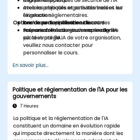
Aligner les politiques de sécurité de l'IA
analyse d'experts.
avec les objectifs organisationnels et les
Ateliers pratiques et activités basées sur
exigences réglementaires.
l'évaluation.
Options de personnalisation du cours
Renforcer la résilience et la
Exercices d'application utilisant des
responsabilité au sein des opérations
scénarios réels de gouvernance de l'IA.
Pour une formation sur mesure alignée
pilotées par l'IA.
sur la stratégie IA de votre organisation,
veuillez nous contacter pour
personnaliser le cours.
En savoir plus...
Politique et réglementation de l'IA pour les
gouvernements
7 Heures
La politique et la réglementation de l'IA
constituent un domaine en évolution rapide
qui impacte directement la manière dont les