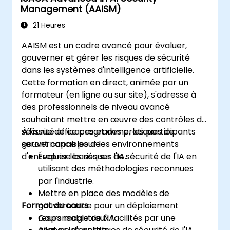
Management (AAISM)
21 Heures
AAISM est un cadre avancé pour évaluer,
gouverner et gérer les risques de sécurité
dans les systèmes d'intelligence artificielle.
Cette formation en direct, animée par un
formateur (en ligne ou sur site), s'adresse à
des professionnels de niveau avancé
souhaitant mettre en œuvre des contrôles de
sécurité efficaces et des pratiques de
À l'issue de ce programme, les participants
gouvernance pour les environnements
seront capables de :
d'entreprise basés sur l'IA.
Évaluer les risques de sécurité de l'IA en
utilisant des méthodologies reconnues
par l'industrie.
Mettre en place des modèles de
Format du cours
gouvernance pour un déploiement
responsable de l'IA.
Cours magistraux facilités par une