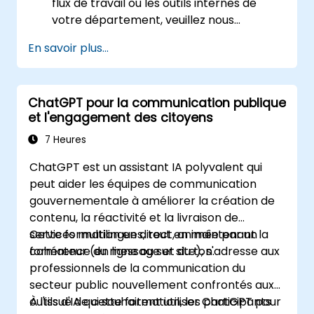
flux de travail ou les outils internes de
votre département, veuillez nous
contacter pour organiser cela.
En savoir plus...
ChatGPT pour la communication publique
et l'engagement des citoyens
7 Heures
ChatGPT est un assistant IA polyvalent qui
peut aider les équipes de communication
gouvernementale à améliorer la création de
contenu, la réactivité et la livraison de
services multilingues, tout en maintenant la
Cette formation en direct, animée par un
cohérence du message et du ton.
formateur (en ligne ou sur site), s'adresse aux
professionnels de la communication du
secteur public nouvellement confrontés aux
outils d'IA qui souhaitent utiliser ChatGPT pour
À l'issue de cette formation, les participants