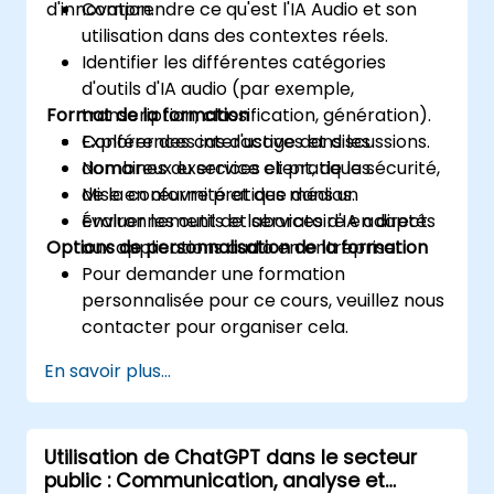
d'innovation.
Comprendre ce qu'est l'IA Audio et son
utilisation dans des contextes réels.
Identifier les différentes catégories
d'outils d'IA audio (par exemple,
Format de la formation
transcription, classification, génération).
Explorer des cas d'usage dans les
Conférences interactives et discussions.
domaines du service client, de la sécurité,
Nombreux exercices et pratiques.
de la conformité et des médias.
Mise en œuvre pratique dans un
Évaluer les outils et services d'IA adaptés
environnement de laboratoire en direct.
Options de personnalisation de la formation
aux applications audio en entreprise.
Pour demander une formation
personnalisée pour ce cours, veuillez nous
contacter pour organiser cela.
En savoir plus...
Utilisation de ChatGPT dans le secteur
public : Communication, analyse et