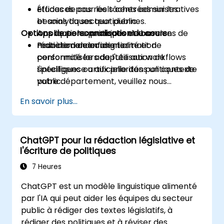
efficaces pour les tâches administratives
Études de cas réels centrées sur les
et analytiques quotidiennes.
besoins du secteur public.
Options de personnalisation du cours
Appliquer les principes de base en
Applications pratiques et exercices de
matière de confidentialité et de
rédaction de consignes.
Pour demander une formation
conformité lors de l'utilisation de
personnalisée adaptée aux workflows
l'intelligence artificielle dans un contexte
spécifiques ou aux priorités politiques de
public.
votre département, veuillez nous
contacter afin d'en convenir.
En savoir plus...
ChatGPT pour la rédaction législative et
l'écriture de politiques
7 Heures
ChatGPT est un modèle linguistique alimenté
par l'IA qui peut aider les équipes du secteur
public à rédiger des textes législatifs, à
rédiger des politiques et à réviser des