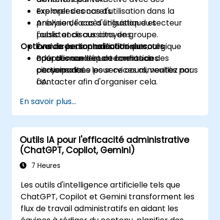
Explorer des cas d'utilisation dans la
exemples concrets.
prévision, l'accès linguistique et
Analyse de cas d'utilisation du secteur
l'assistance aux citoyens.
public et discussions de groupe.
Options de personnalisation du cours
Évaluer les facteurs éthiques,
Exercices de planification stratégique
opérationnels et de confiance des
adaptés aux départements des
Pour demander une formation
citoyens dans les services alimentés par
participants.
personnalisée pour ce cours, veuillez nous
l'IA.
contacter afin d'organiser cela.
En savoir plus...
Outils IA pour l'efficacité administrative
(ChatGPT, Copilot, Gemini)
7 Heures
Les outils d'intelligence artificielle tels que
ChatGPT, Copilot et Gemini transforment les
flux de travail administratifs en aidant les