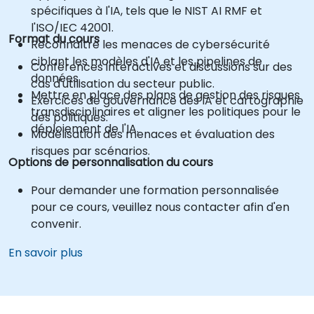
spécifiques à l'IA, tels que le NIST AI RMF et
l'ISO/IEC 42001.
Format du cours
Reconnaître les menaces de cybersécurité
ciblant les modèles d'IA et les pipelines de
Conférences interactives et discussions sur des
données.
cas d'utilisation du secteur public.
Mettre en place des plans de gestion des risques
Exercices de gouvernance des IA et cartographie
transdisciplinaires et aligner les politiques pour le
des politiques.
déploiement de l'IA.
Modélisation des menaces et évaluation des
risques par scénarios.
Options de personnalisation du cours
Pour demander une formation personnalisée
pour ce cours, veuillez nous contacter afin d'en
convenir.
En savoir plus