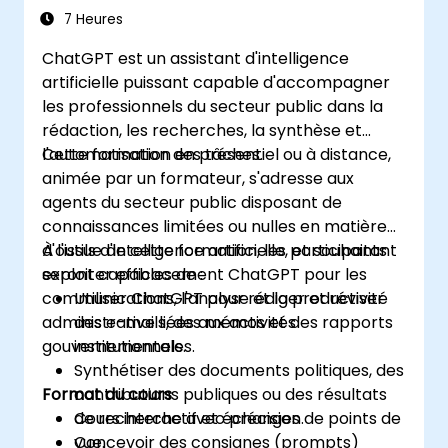
productivité
7 Heures
ChatGPT est un assistant d'intelligence
artificielle puissant capable d'accompagner
les professionnels du secteur public dans la
rédaction, les recherches, la synthèse et
l'automatisation des tâches.
Cette formation en présentiel ou à distance,
animée par un formateur, s'adresse aux
agents du secteur public disposant de
connaissances limitées ou nulles en matière
d'outils d'intelligence artificielle, et souhaitant
À l'issue de cette formation, les participants
exploiter efficacement ChatGPT pour les
seront capables de :
communications, l'analyse et la productivité
Utiliser ChatGPT pour rédiger et réviser
administrative liées aux activités
des e-mails, des mémos et des rapports
gouvernementales.
institutionnels.
Synthétiser des documents politiques, des
Format du cours
contributions publiques ou des résultats
de recherche avec précision.
Cours interactif et échanges de points de
Concevoir des consignes (prompts)
vue.