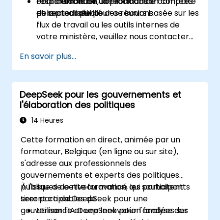
responsable de Copilot dans un contexte
communication, la reddition de comptes
Pour demander une formation
du secteur public.
et la productivité des réunions.
personnalisée pour ce cours basée sur les
flux de travail ou les outils internes de
votre ministère, veuillez nous contacter
pour arranger cela.
En savoir plus...
DeepSeek pour les gouvernements et
l'élaboration des politiques
14 Heures
Cette formation en direct, animée par un
formateur, Belgique (en ligne ou sur site),
s'adresse aux professionnels des
gouvernements et experts des politiques
publiques de niveau avancé qui souhaitent
À l'issue de cette formation, les participants
tirer parti de DeepSeek pour une
seront capables de :
gouvernance et une innovation fondées sur
Utiliser l'IA DeepSeek pour l'analyse des