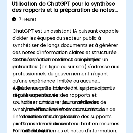
Utilisation de ChatGPT pour la synthèse
des rapports et la préparation de notes
d'information
7 Heures
ChatGPT est un assistant IA puissant capable
d'aider les équipes du secteur public à
synthétiser de longs documents et à générer
des notes d'information claires et structurées
destinées à la direction ou aux parties
Cette formation en direct animée par un
prenantes.
instructeur (en ligne ou sur site) s'adresse aux
professionnels du gouvernement n'ayant
qu'une expérience limitée ou aucune
expérience préalable de l'IA, qui travaillent
À l'issue de cette formation, les participants
régulièrement avec des rapports et
seront capables de :
souhaitent améliorer leurs méthodes de
Utiliser ChatGPT pour extraire et
synthèse, d'analyse et de transformation de
synthétiser les informations clés de
l'information afin de produire des supports
documents complexes.
prêts pour les réunions.
Transformer du contenu brut en résumés
Format du cours
exécutifs, mémos et notes d'information.