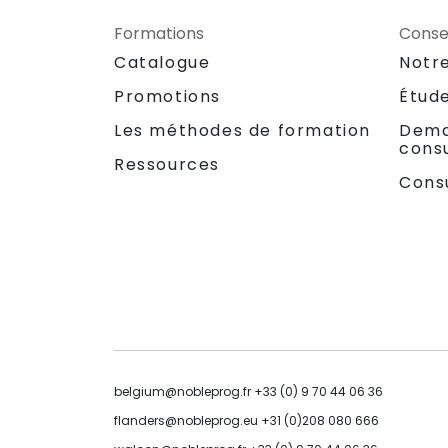
Formations
Consei
Catalogue
Notr
Promotions
Étud
Les méthodes de formation
Dema
consu
Ressources
Cons
belgium@nobleprog.fr +33 (0) 9 70 44 06 36
flanders@nobleprog.eu +31 (0)208 080 666