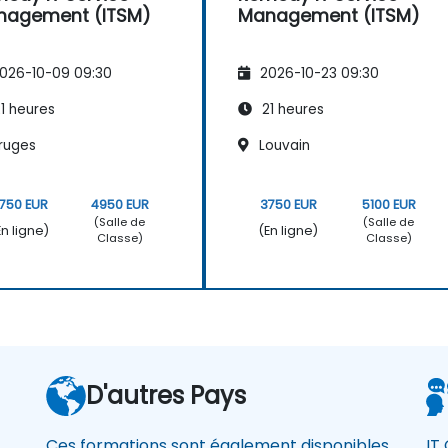
nagement (ITSM)
Management (ITSM)
026-10-09 09:30
2026-10-23 09:30
1 heures
21 heures
ruges
Louvain
750 EUR
4950 EUR
3750 EUR
5100 EUR
(Salle de
(Salle de
En ligne)
(En ligne)
Classe)
Classe)
D'autres Pays
Ces formations sont également disponibles
IT