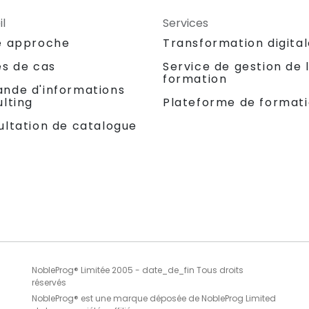
l
Services
e approche
Transformation digita
es de cas
Service de gestion de 
formation
nde d'informations
lting
Plateforme de format
ultation de catalogue
NobleProg® Limitée 2005 - date_de_fin Tous droits
réservés
NobleProg® est une marque déposée de NobleProg Limited