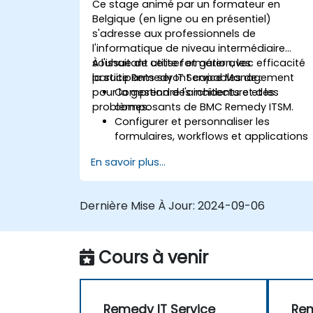
Ce stage animé par un formateur en
Belgique (en ligne ou en présentiel)
s'adresse aux professionnels de
l'informatique de niveau intermédiaire
souhaitant utiliser et gérer avec efficacité
À l'issue de cette formation, les
la suite Remedy IT Service Management
participants seront capables de :
pour la gestion des incidents et des
Comprendre l'architecture et les
problèmes.
composants de BMC Remedy ITSM.
Configurer et personnaliser les
formulaires, workflows et applications
au sein de Remedy.
En savoir plus...
Mettre en œuvre des pratiques
efficaces de gestion des incidents et
des problèmes.
Dernière Mise À Jour:
2024-09-06
Gérer les processus de changement e
de déploiement de manière efficiente
afin de minimiser les risques.
Cours à venir
Exploiter la gestion des actifs de BMC
Remedy pour une gestion complète d
cycle de vie des actifs.
Remedy IT Service
Rem