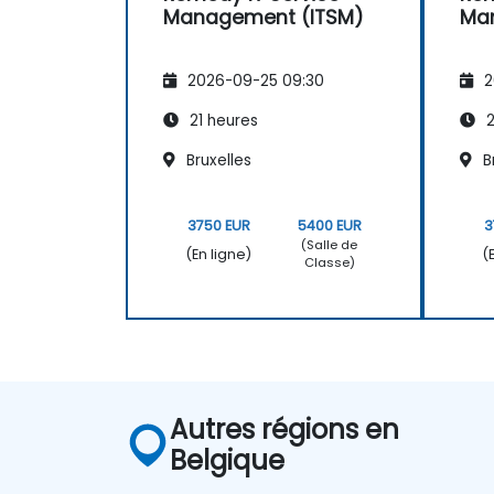
Management (ITSM)
Ma
2026-09-25 09:30
2
21 heures
2
Bruxelles
B
3750 EUR
5400 EUR
3
(Salle de
(En ligne)
(
Classe)
Autres régions en
Belgique