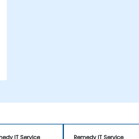
t
u
edy IT Service
Remedy IT Service