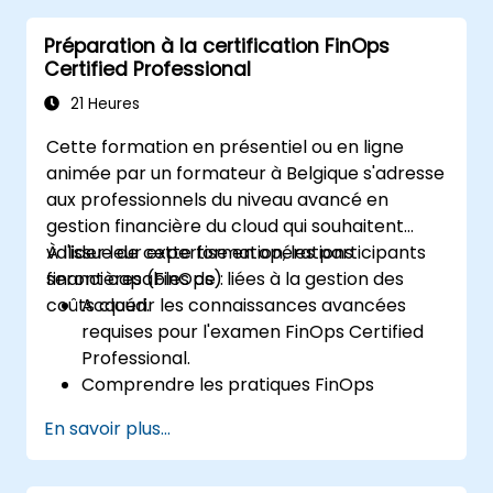
aligner les dépenses cloud.
Préparation à la certification FinOps
Utiliser les outils FinOps pour l'allocation
Certified Professional
des coûts, la prévision et l'optimisation.
Se préparer à l'examen FinOps Certified
21 Heures
FOCUS Analyst.
Cette formation en présentiel ou en ligne
animée par un formateur à Belgique s'adresse
aux professionnels du niveau avancé en
gestion financière du cloud qui souhaitent
valider leur expertise en opérations
À l'issue de cette formation, les participants
financières (FinOps) liées à la gestion des
seront capables de :
coûts cloud.
Acquérir les connaissances avancées
requises pour l'examen FinOps Certified
Professional.
Comprendre les pratiques FinOps
complexes, notamment l'optimisation des
En savoir plus...
coûts, la gestion budgétaire et la
reporting.
Développer des compétences pratiques