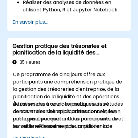
Réaliser des analyses de données en
Prendre conscience de certains autres «
utilisant Python, R et Jupyter Notebook
foyers » de criminalité financière
dans Cloud9.
En savoir plus...
Intégrer AWS Cloud9 avec des services de
données AWS tels que S3, RDS et Redshift.
Utiliser AWS Cloud9 pour le
Gestion pratique des trésoreries et
développement et le déploiement de
planification de la liquidité des
modèles d'apprentissage automatique.
entreprises
Optimiser les workflows basés sur le
35 Heures
cloud pour l'analyse et le traitement des
Ce programme de cinq jours offre aux
données.
participants une compréhension pratique de
la gestion des trésoreries d'entreprise, de la
planification de la liquidité et des opérations
de trésorerie à court terme. Le cours se
À travers des exercices pratiques, des études
concentre sur les applications concrètes en
de cas et des scénarios professionnels, les
entreprise, permettant aux participants de
participants acquerront les connaissances et
surveiller efficacement leurs positions de
les outils nécessaires pour améliorer la
trésorerie, d'élaborer des prévisions de flux de
visibilité de leur liquidité, renforcer le contrôle