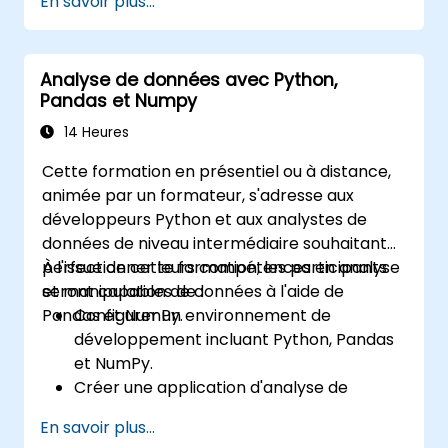
En savoir plus...
trésorerie fiables, d'optimiser le fonds de
financier et mettre en place un cadre
roulement, de gérer les relations bancaires,
structuré de gestion des trésoreries au sein
de renforcer les contrôles des paiements et
de leurs organisations.
Analyse de données avec Python,
de prendre des décisions éclairées en
Pandas et Numpy
matière de financement et d'investissement.
14 Heures
Cette formation en présentiel ou à distance,
animée par un formateur, s'adresse aux
développeurs Python et aux analystes de
données de niveau intermédiaire souhaitant
perfectionner leurs compétences en analyse
À l'issue de cette formation, les participants
et manipulation de données à l'aide de
seront capables de :
Pandas et NumPy.
Configurer un environnement de
développement incluant Python, Pandas
et NumPy.
Créer une application d'analyse de
données à l'aide de Pandas et NumPy.
En savoir plus...
Réaliser des opérations avancées de