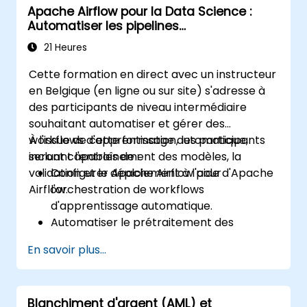
Apache Airflow pour la Data Science :
l'apprentissage supervisé et non supervisé,
Automatiser les pipelines
l'apprentissage profond avec TensorFlow, le
d'apprentissage automatique
traitement du langage naturel, le big data
21 Heures
avec Spark, et la narration basée sur les
Cette formation en direct avec un instructeur
données ; Idéal pour les débutants qui
en Belgique (en ligne ou sur site) s'adresse à
souhaitent obtenir une certification en Data
des participants de niveau intermédiaire
Science avec Python et une formation
souhaitant automatiser et gérer des
analytique adaptée au monde professionnel.
workflows d'apprentissage automatique,
À l'issue de cette formation, les participants
incluant l'entraînement des modèles, la
seront capables de :
validation et le déploiement à l'aide d'Apache
Configurer Apache Airflow pour
Airflow.
l'orchestration de workflows
d'apprentissage automatique.
Automatiser le prétraitement des
données, l'entraînement des modèles et
En savoir plus...
les tâches de validation.
Intégrer Airflow avec des frameworks et
des outils d'apprentissage automatique.
Blanchiment d'argent (AML) et
Déployer des modèles d'apprentissage