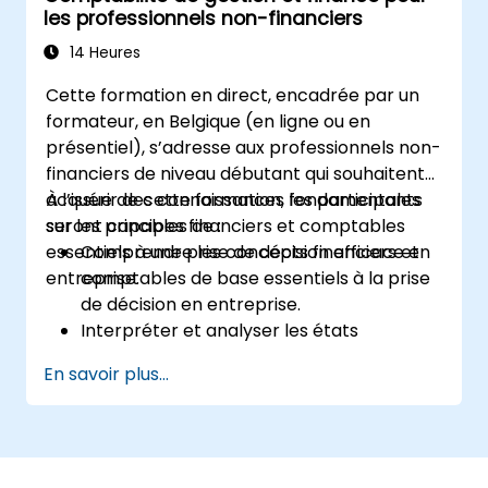
les professionnels non-financiers
14 Heures
Cette formation en direct, encadrée par un
formateur, en Belgique (en ligne ou en
présentiel), s’adresse aux professionnels non-
financiers de niveau débutant qui souhaitent
acquérir des connaissances fondamentales
À l’issue de cette formation, les participants
sur les principes financiers et comptables
seront capables de :
essentiels à une prise de décision efficace en
Comprendre les concepts financiers et
entreprise.
comptables de base essentiels à la prise
de décision en entreprise.
Interpréter et analyser les états
financiers tels que le compte de résultat,
En savoir plus...
le bilan et le tableau des flux de
trésorerie.
Appliquer les ratios financiers clés pour
évaluer la santé financière d’une
entreprise.