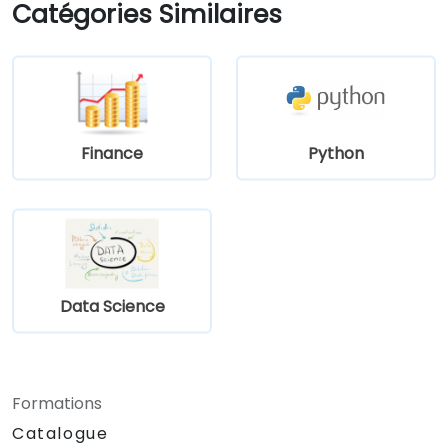
Catégories Similaires
Élaborer et gérer des budgets, ainsi que
réaliser des analyses d’écart pour
surveiller la performance commerciale.
Utiliser l’analyse du point mort pour
étayer les décisions opérationnelles et
stratégiques.
Finance
Python
Data Science
Formations
Catalogue