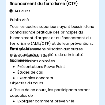
financement du terrorisme (CTF)
automatique à l'aide de pipelines
automatisés.
14 Heures
Surveiller et optimiser les workflows
Public visé
d'apprentissage automatique en
Tous les cadres supérieurs ayant besoin d'une
production.
connaissance pratique des principes du
blanchiment d'argent et du financement du
terrorisme (AML/CTF) et de leur prévention,
Format du cours
ainsi que d'une sensibilisation aux autres
enjeux actuels en matière de criminalité
Une combinaison de :
financière.
Discussions animées
Présentations PowerPoint
Études de cas
Exemples concrets
Objectifs du cours
À l'issue de ce cours, les participants seront
capables de :
Expliquer comment prévenir le