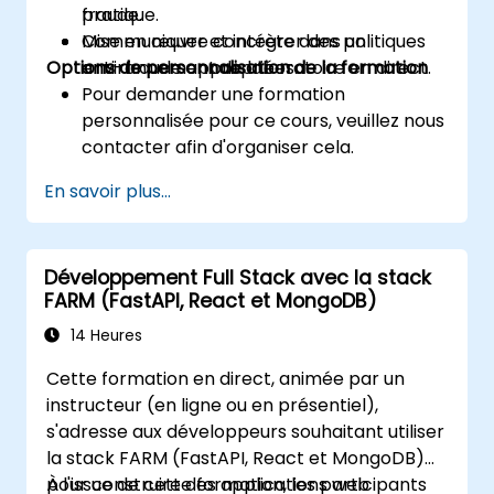
fraude.
pratique.
Communiquer et intégrer des politiques
Mise en œuvre concrète dans un
Options de personnalisation de la formation
anti-fraude appropriées.
environnement de laboratoire en direct.
Pour demander une formation
personnalisée pour ce cours, veuillez nous
contacter afin d'organiser cela.
En savoir plus...
Développement Full Stack avec la stack
FARM (FastAPI, React et MongoDB)
14 Heures
Cette formation en direct, animée par un
instructeur (en ligne ou en présentiel),
s'adresse aux développeurs souhaitant utiliser
la stack FARM (FastAPI, React et MongoDB)
pour construire des applications web
À l'issue de cette formation, les participants