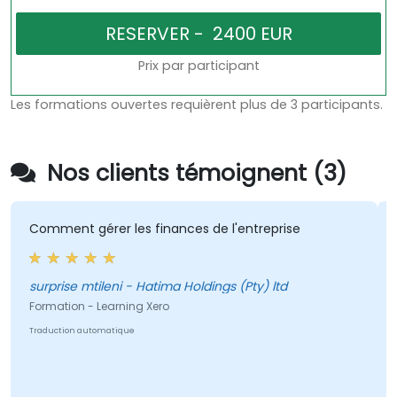
Prix par participant
Les formations ouvertes requièrent plus de 3 participants.
Nos clients témoignent (3)
Comment gérer les finances de l'entreprise
Bo
ma
surprise mtileni - Hatima Holdings (Pty) ltd
A
Formation - Learning Xero
Fo
Traduction automatique
Fi
Tr