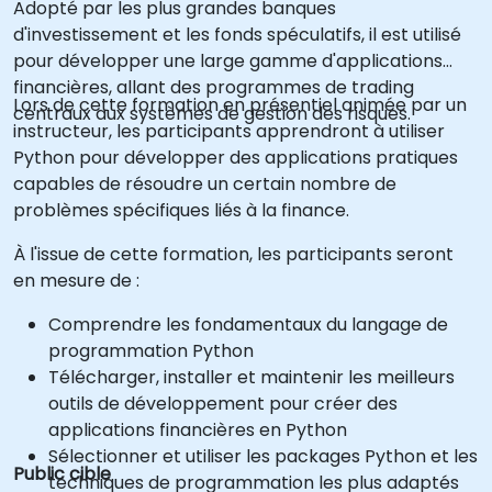
Adopté par les plus grandes banques
d'investissement et les fonds spéculatifs, il est utilisé
pour développer une large gamme d'applications
financières, allant des programmes de trading
Lors de cette formation en présentiel animée par un
centraux aux systèmes de gestion des risques.
instructeur, les participants apprendront à utiliser
Python pour développer des applications pratiques
capables de résoudre un certain nombre de
problèmes spécifiques liés à la finance.
À l'issue de cette formation, les participants seront
en mesure de :
Comprendre les fondamentaux du langage de
programmation Python
Télécharger, installer et maintenir les meilleurs
outils de développement pour créer des
applications financières en Python
Sélectionner et utiliser les packages Python et les
Public cible
techniques de programmation les plus adaptés