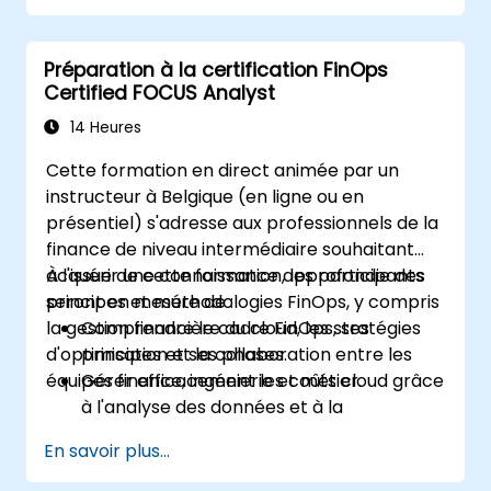
Préparation à la certification FinOps
Certified FOCUS Analyst
14 Heures
Cette formation en direct animée par un
instructeur à Belgique (en ligne ou en
présentiel) s'adresse aux professionnels de la
finance de niveau intermédiaire souhaitant
acquérir une connaissance approfondie des
À l'issue de cette formation, les participants
principes et méthodologies FinOps, y compris
seront en mesure de :
la gestion financière du cloud, les stratégies
Comprendre le cadre FinOps, ses
d'optimisation et la collaboration entre les
principes et ses phases.
équipes finance, ingénierie et métier.
Gérer efficacement les coûts cloud grâce
à l'analyse des données et à la
gouvernance.
En savoir plus...
Faciliter la collaboration entre les
services finance, ingénierie et métier pour