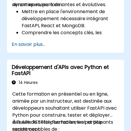
dynamiques, performantes et évolutives.
seront en mesure de :
Mettre en place l'environnement de
développement nécessaire intégrant
FastAPI, React et MongoDB.
Comprendre les concepts clés, les
fonctionnalités et les avantages de la
En savoir plus...
stack FARM.
Apprendre à construire des API REST
avec FastAPI.
Développement d'APIs avec Python et
Apprendre à concevoir des applications
FastAPI
interactives avec React.
Développer, tester et déployer des
14 Heures
applications (front-end et back-end) en
Cette formation en présentiel ou en ligne,
utilisant la stack FARM.
animée par un instructeur, est destinée aux
développeurs souhaitant utiliser FastAPI avec
Python pour construire, tester et déployer
des APIs RESTful plus facilement et plus
À l'issue de cette formation, les participants
rapidement.
seront capables de :