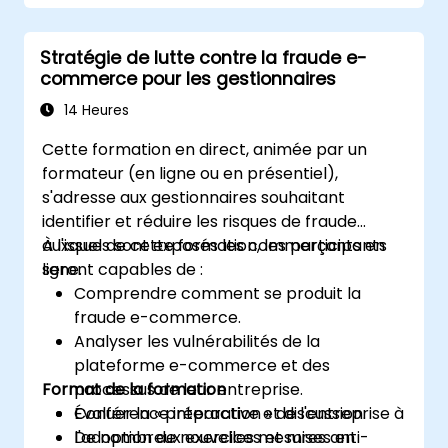
nettoyage, de tri et de filtrage des
données.
Stratégie de lutte contre la fraude e-
Effectuer des agrégations et analyser des
commerce pour les gestionnaires
séries temporelles.
Visualiser les données à l'aide de
14 Heures
Matplotlib et d'autres bibliothèques de
Cette formation en direct, animée par un
visualisation.
formateur (en ligne ou en présentiel),
Débugger et optimiser leur code
s'adresse aux gestionnaires souhaitant
d'analyse de données.
identifier et réduire les risques de fraude
auxquels sont exposés les commerçants en
À l'issue de cette formation, les participants
ligne.
seront capables de :
Comprendre comment se produit la
fraude e-commerce.
Analyser les vulnérabilités de la
plateforme e-commerce et des
Format de la formation
processus de leur entreprise.
Évaluer la « préparation » de l'entreprise à
Conférence interactive et discussion.
l'adoption de nouvelles mesures anti-
De nombreux exercices et mises en