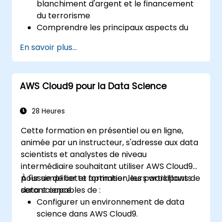
blanchiment d'argent et le financement
du terrorisme
Comprendre les principaux aspects du
blanchiment d'argent et du financement
En savoir plus...
du terrorisme dans le contexte de leurs
entreprises, ainsi que les efforts nationaux
et internationaux déployés pour y lutter
AWS Cloud9 pour la Data Science
Définir les mesures qu'une entreprise et
son personnel doivent mettre en œuvre
pour se protéger contre les risques de
28 Heures
blanchiment d'argent et de financement
Cette formation en présentiel ou en ligne,
du terrorisme
animée par un instructeur, s'adresse aux data
Détailler les raisons pour lesquelles une
scientists et analystes de niveau
entreprise peut devenir une cible pour le
intermédiaire souhaitant utiliser AWS Cloud9
blanchiment d'argent et le financement
pour simplifier et optimiser leurs workflows de
À l'issue de cette formation, les participants
du terrorisme, et expliquer quels « signaux
data science.
seront capables de :
d'alerte » peuvent aider à identifier,
Configurer un environnement de data
prévenir et signaler toute activité
science dans AWS Cloud9.
criminelle (suspicion ou acte avéré)