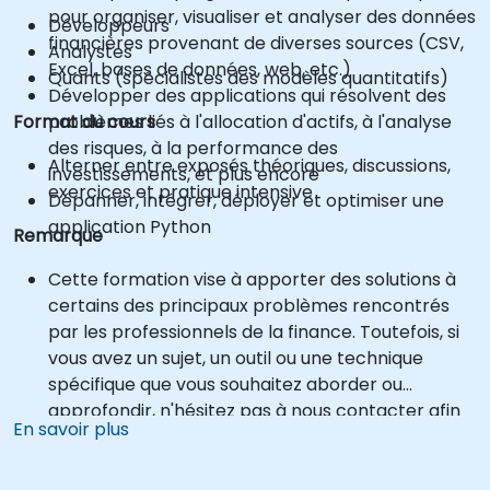
pour organiser, visualiser et analyser des données
Développeurs
financières provenant de diverses sources (CSV,
Analystes
Excel, bases de données, web, etc.)
Quants (spécialistes des modèles quantitatifs)
Développer des applications qui résolvent des
Format du cours
problèmes liés à l'allocation d'actifs, à l'analyse
des risques, à la performance des
Alterner entre exposés théoriques, discussions,
investissements, et plus encore
exercices et pratique intensive
Dépanner, intégrer, déployer et optimiser une
application Python
Remarque
Cette formation vise à apporter des solutions à
certains des principaux problèmes rencontrés
par les professionnels de la finance. Toutefois, si
vous avez un sujet, un outil ou une technique
spécifique que vous souhaitez aborder ou
approfondir, n'hésitez pas à nous contacter afin
En savoir plus
d'en convenir.