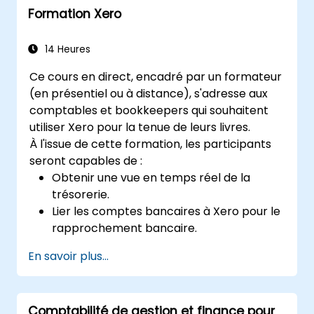
Formation Xero
pour appliquer les stratégies FinOps dans
des scénarios réels.
Se préparer à réussir l'examen FinOps
14 Heures
Certified Professional.
Ce cours en direct, encadré par un formateur
(en présentiel ou à distance), s'adresse aux
comptables et bookkeepers qui souhaitent
utiliser Xero pour la tenue de leurs livres.
À l'issue de cette formation, les participants
seront capables de :
Obtenir une vue en temps réel de la
trésorerie.
Lier les comptes bancaires à Xero pour le
rapprochement bancaire.
Préparer et vérifier les déclarations de
En savoir plus...
TVA (Taxe sur la Valeur Ajoutée) dans
Xero.
Créer des rapports à partager entre les
Comptabilité de gestion et finance pour
membres de l'équipe.