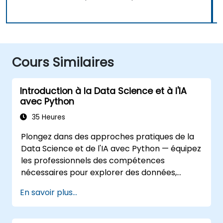
Cours Similaires
Introduction à la Data Science et à l'IA
avec Python
35 Heures
Plongez dans des approches pratiques de la
Data Science et de l'IA avec Python — équipez
les professionnels des compétences
nécessaires pour explorer des données,
construire des modèles d'apprentissage
En savoir plus...
automatique et déployer des applications d'IA
dans des contextes commerciaux ; Couvre les
flux de travail CRISP-DM, l'analyse statistique,