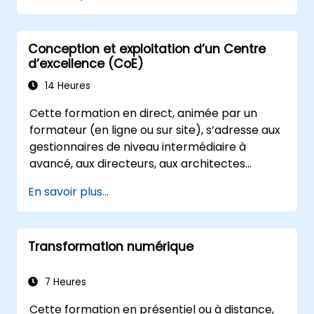
et de l'énergie.
Distinguer entre les architectures et les
Conception et exploitation d’un Centre
scénarios de déploiement de
d’excellence (CoE)
l'informatique en périphérie et du cloud
computing.
14 Heures
Mettre en œuvre des solutions
Cette formation en direct, animée par un
d'informatique en périphérie pour la
formateur (en ligne ou sur site), s’adresse aux
maintenance prédictive et la prise de
gestionnaires de niveau intermédiaire à
décision en temps réel.
avancé, aux directeurs, aux architectes
d’entreprise et aux leaders de la
En savoir plus...
transformation des affaires qui souhaitent
établir, exploiter et déployer à grande échelle
un Centre d’excellence (CoE) performant au
Transformation numérique
sein de leur organisation.
7 Heures
Cette formation en présentiel ou à distance,