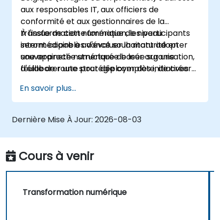
aux responsables IT, aux officiers de
conformité et aux gestionnaires de la
transformation numérique de niveau
À l'issue de cette formation, les participants
intermédiaire à avancé souhaitant adopter
seront capables d'évaluer la maturité en
une approche structurée basée sur une
souveraineté numérique de leur organisation,
feuille de route pour déployer des initiatives
d'élaborer une stratégie complète, de créer
de souveraineté numérique.
un plan de mise en œuvre opérationnel et
En savoir plus...
d'établir des cadres de gouvernance.
Dernière Mise À Jour:
2026-08-03
Cours à venir
Transformation numérique