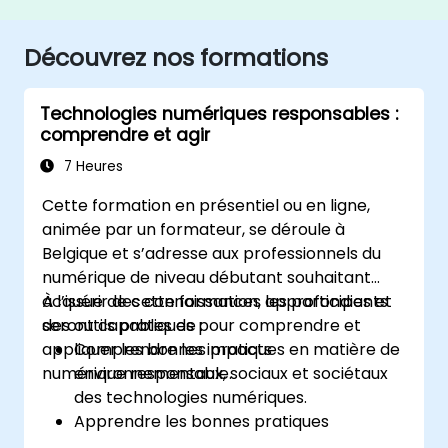
Découvrez nos formations
Technologies numériques responsables :
comprendre et agir
7 Heures
Cette formation en présentiel ou en ligne,
animée par un formateur, se déroule à
Belgique et s’adresse aux professionnels du
numérique de niveau débutant souhaitant
acquérir des connaissances approfondies et
À l’issue de cette formation, les participants
des outils pratiques pour comprendre et
seront capables de :
appliquer les bonnes pratiques en matière de
Comprendre les impacts
numérique responsable.
environnementaux, sociaux et sociétaux
des technologies numériques.
Apprendre les bonnes pratiques
permettant de réduire l’empreinte