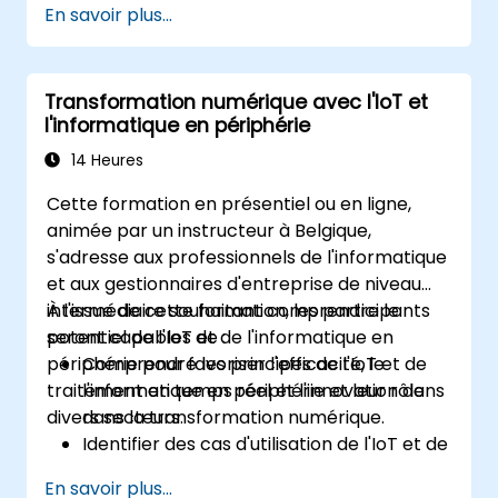
En savoir plus...
numérique dans les activités
professionnelles et personnelles.
Acquérir des connaissances en
Transformation numérique avec l'IoT et
écoconception pour des services
l'informatique en périphérie
numériques durables.
Mettre en œuvre des pratiques
14 Heures
numériques responsables dans leur
Cette formation en présentiel ou en ligne,
travail.
animée par un instructeur à Belgique,
s'adresse aux professionnels de l'informatique
et aux gestionnaires d'entreprise de niveau
intermédiaire souhaitant comprendre le
À l'issue de cette formation, les participants
potentiel de l'IoT et de l'informatique en
seront capables de :
périphérie pour favoriser l'efficacité, le
Comprendre les principes de l'IoT et de
traitement en temps réel et l'innovation dans
l'informatique en périphérie et leur rôle
divers secteurs.
dans la transformation numérique.
Identifier des cas d'utilisation de l'IoT et de
l'informatique en périphérie dans les
En savoir plus...
secteurs de la fabrication, de la logistique