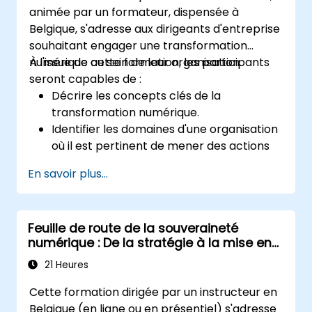
animée par un formateur, dispensée à
Belgique, s'adresse aux dirigeants d'entreprise
souhaitant engager une transformation
numérique au sein de leur organisation.
À l'issue de cette formation, les participants
seront capables de :
Décrire les concepts clés de la
transformation numérique.
Identifier les domaines d'une organisation
où il est pertinent de mener des actions
de numérisation.
En savoir plus...
Élaborer une stratégie de numérisation
décrivant les changements nécessaires
en termes de processus, de technologies
Feuille de route de la souveraineté
et de formation.
numérique : De la stratégie à la mise en
œuvre
21 Heures
Cette formation dirigée par un instructeur en
Belgique (en ligne ou en présentiel) s'adresse