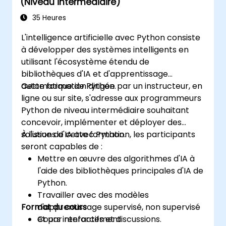
(Niveau intermédiaire)
l'apprentissage profond avec TensorFlow, le
traitement du langage naturel, le big data
35 Heures
avec Spark, et la narration basée sur les
L'intelligence artificielle avec Python consiste
données ; Idéal pour les débutants qui
à développer des systèmes intelligents en
souhaitent obtenir une certification en Data
utilisant l'écosystème étendu de
Science avec Python et une formation
bibliothèques d'IA et d'apprentissage
analytique adaptée au monde professionnel.
automatique de Python.
Cette formation dirigée par un instructeur, en
ligne ou sur site, s'adresse aux programmeurs
Python de niveau intermédiaire souhaitant
concevoir, implémenter et déployer des
solutions d'IA avec Python.
À l'issue de cette formation, les participants
seront capables de :
Mettre en œuvre des algorithmes d'IA à
l'aide des bibliothèques principales d'IA de
Python.
Travailler avec des modèles
Format du cours
d'apprentissage supervisé, non supervisé
et par renforcement.
Cours interactifs et discussions.