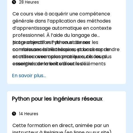
28 Heures
Ce cours vise à acquérir une compétence
générale dans l’application des méthodes
d’apprentissage automatique en contexte
professionnel. À l’aide du langage de
programmation Python et de ses
Notre objectif est de vous donner les
nombreuses bibliothèques, et basé sur de
connaissances nécessaires pour comprendre
nombreux exemples pratiques, ce cours
et utiliser avec assurance les outils les plus
enseigne comment utiliser les éléments
essentiels de la boîte à outils de
fondamentaux de l’apprentissage
l’apprentissage automatique, tout en évitant
En savoir plus...
automatique, comment prendre des
les écueils courants des applications en
décisions concernant la modélisation des
sciences des données.
données, interpréter les sorties des
Python pour les ingénieurs réseaux
algorithmes et valider les résultats.
14 Heures
Cette formation en direct, animée par un
instructeur à Belgique (en ligne ou sur site),