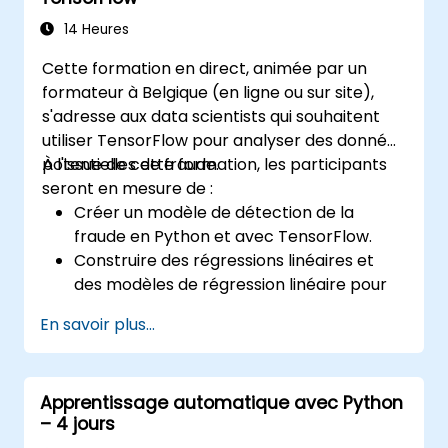
Pydantic et OpenAPI.
Connecter des APIs à une base de
14 Heures
données à l'aide de SQLAlchemy.
Cette formation en direct, animée par un
Mettre en œuvre la sécurité et
formateur à Belgique (en ligne ou sur site),
l'authentification dans les APIs en utilisant
s'adresse aux data scientists qui souhaitent
les outils de FastAPI.
utiliser TensorFlow pour analyser des données
Construire des images de conteneurs et
potentielles de fraude.
À l'issue de cette formation, les participants
déployer des APIs web sur un serveur
seront en mesure de :
cloud.
Créer un modèle de détection de la
fraude en Python et avec TensorFlow.
Construire des régressions linéaires et
des modèles de régression linéaire pour
prédire la fraude.
En savoir plus...
Développer une application d'intelligence
artificielle de bout en bout pour analyser
les données de fraude.
Apprentissage automatique avec Python
– 4 jours