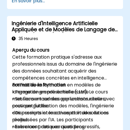
En savoir plus...
applications Python dans AWS Cloud9.
Collaborer avec d'autres développeurs
via la plateforme AWS Cloud9.
Ingénierie d'Intelligence Artificielle
Intégrer AWS Cloud9 avec d'autres
Appliquée et de Modèles de Langage de
services AWS pour des déploiements
Grande Échelle (LLM) sur mesure avec
avancés.
35 Heures
Python
Aperçu du cours
Cette formation pratique s'adresse aux
professionnels issus du domaine de l'ingénierie
des données souhaitant acquérir des
compétences concrètes en intelligence
artificielle, en Python et en modèles de
Format de la formation
langage de grande échelle (LLM). Le cours
• Formation en présentiel en salle
met l'accent sur des applications réelles,
• Sessions encadrées par un instructeur avec
couvrant l'utilisation des modèles, l'ingénierie
pratique guidée
des prompts et la conception de solutions
• Discussions interactives et études de cas
propulsées par l'IA. Les participants
réelles
réaliseraont des exercices progressifs,
• Exercices pratiques quotidiens