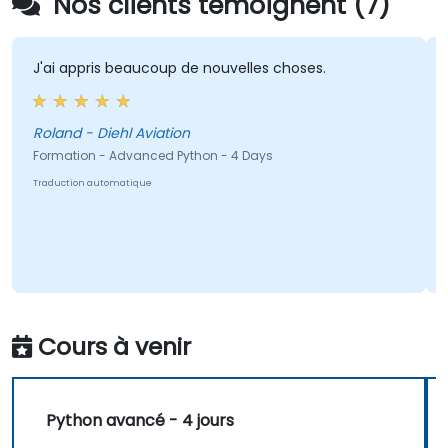
Nos clients témoignent (7)
appris beaucoup de nouvelles choses.
Nous avon
profondeu
beaucoup.
Roland - Diehl Aviation
tion - Advanced Python - 4 Days
Gerg
tion automatique
Formation 
Traduction au
Cours à venir
Python avancé - 4 jours