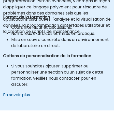
programmation Python avancées, y compris la façon
d'appliquer ce langage polyvalent pour résoudre des
problèmes dans des domaines tels que les
Format de la formation
applications distribuées, l'analyse et la visualisation de
données, la programmation d'interfaces utilisateur et
Cours interactif et discussions.
la création de scripts de maintenance.
Nombreux exercices et mises en pratique.
Mise en œuvre concrète dans un environnement
de laboratoire en direct.
Options de personnalisation de la formation
Si vous souhaitez ajouter, supprimer ou
personnaliser une section ou un sujet de cette
formation, veuillez nous contacter pour en
discuter.
En savoir plus