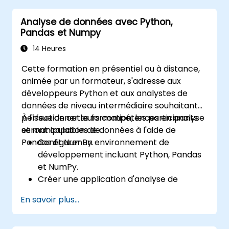
Analyse de données avec Python,
Pandas et Numpy
14 Heures
Cette formation en présentiel ou à distance,
animée par un formateur, s'adresse aux
développeurs Python et aux analystes de
données de niveau intermédiaire souhaitant
perfectionner leurs compétences en analyse
À l'issue de cette formation, les participants
et manipulation de données à l'aide de
seront capables de :
Pandas et NumPy.
Configurer un environnement de
développement incluant Python, Pandas
et NumPy.
Créer une application d'analyse de
données à l'aide de Pandas et NumPy.
En savoir plus...
Réaliser des opérations avancées de
nettoyage, de tri et de filtrage des
données.