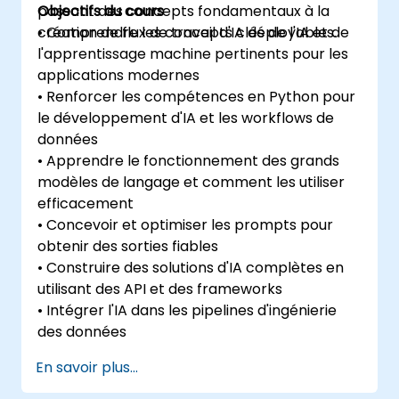
passant des concepts fondamentaux à la
Objectifs du cours
création de flux de travail d'IA déployables.
• Comprendre les concepts clés de l'IA et de
l'apprentissage machine pertinents pour les
applications modernes
• Renforcer les compétences en Python pour
le développement d'IA et les workflows de
données
• Apprendre le fonctionnement des grands
modèles de langage et comment les utiliser
efficacement
• Concevoir et optimiser les prompts pour
obtenir des sorties fiables
• Construire des solutions d'IA complètes en
utilisant des API et des frameworks
• Intégrer l'IA dans les pipelines d'ingénierie
des données
En savoir plus...