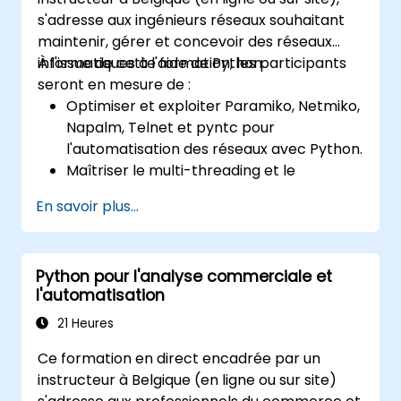
s'adresse aux ingénieurs réseaux souhaitant
maintenir, gérer et concevoir des réseaux
informatiques à l'aide de Python.
À l'issue de cette formation, les participants
seront en mesure de :
Optimiser et exploiter Paramiko, Netmiko,
Napalm, Telnet et pyntc pour
l'automatisation des réseaux avec Python.
Maîtriser le multi-threading et le
multiprocessing dans l'automatisation des
En savoir plus...
réseaux.
Utiliser GNS3 et Python pour la
programmation réseau.
Python pour l'analyse commerciale et
l'automatisation
21 Heures
Ce formation en direct encadrée par un
instructeur à Belgique (en ligne ou sur site)