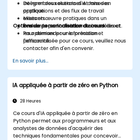
Intégrer des solutions d'IA dans des
De nombreux exercices et mises en
applications et des flux de travail
pratique.
existants.
Mises en œuvre pratiques dans un
Options de personnalisation du cours
Évaluer la performance des modèles et
environnement de laboratoire en direct.
les optimiser pour la précision et
Pour demander une formation
l'efficacité.
personnalisée pour ce cours, veuillez nous
contacter afin d'en convenir.
En savoir plus...
IA appliquée à partir de zéro en Python
28 Heures
Ce cours d'IA appliquée à partir de zéro en
Python permet aux programmeurs et aux
analystes de données d'acquérir des
techniques fondamentales pour concevoir