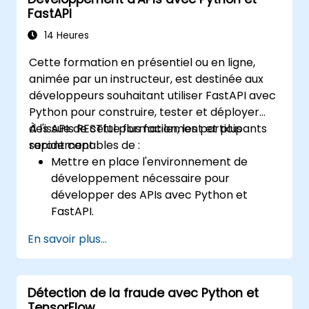
Apprendre à concevoir des applications
FastAPI
interactives avec React.
Développer, tester et déployer des
14 Heures
applications (front-end et back-end) en
Cette formation en présentiel ou en ligne,
utilisant la stack FARM.
animée par un instructeur, est destinée aux
développeurs souhaitant utiliser FastAPI avec
Python pour construire, tester et déployer
des APIs RESTful plus facilement et plus
À l'issue de cette formation, les participants
rapidement.
seront capables de :
Mettre en place l'environnement de
développement nécessaire pour
développer des APIs avec Python et
FastAPI.
Créer des APIs plus rapidement et plus
En savoir plus...
simplement à l'aide de la bibliothèque
FastAPI.
Apprendre à créer des modèles de
Détection de la fraude avec Python et
données et des schémas basés sur
TensorFlow