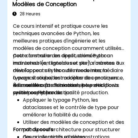
Modèles de Conception
28 Heures
Ce cours intensif et pratique couvre les
techniques avancées de Python, les
meilleures pratiques d'ingénierie et les
modèles de conception couramment utilisés
pour construire des applications Python
Cette formation en direct, animée par un
maintenables, testables et performantes. Il
instructeur (en ligne ou sur site), s'adresse aux
met l'accent sur les outils modernes, la
développeurs Python de niveau intermédiaire
typage statique, les modèles de concurrence,
à avancé souhaitant adopter des pratiques et
les modèles d'architecture et les workflows
des modèles professionnels pour des
À l'issue de cette formation, les participants
prêts pour la production.
systèmes Python de qualité production.
seront capables de :
Appliquer le typage Python, les
dataclasses et le contrôle de type pour
améliorer la fiabilité du code.
Utiliser des modèles de conception et des
Format du cours
principes d'architecture pour structurer
des applications robustes.
Cours interactifs et démonstrations