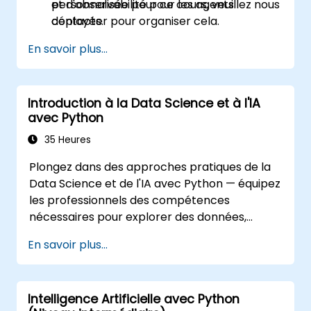
et d'observabilité pour les agents
personnalisée pour ce cours, veuillez nous
déployés.
contacter pour organiser cela.
En savoir plus...
Introduction à la Data Science et à l'IA
avec Python
35 Heures
Plongez dans des approches pratiques de la
Data Science et de l'IA avec Python — équipez
les professionnels des compétences
nécessaires pour explorer des données,
construire des modèles d'apprentissage
En savoir plus...
automatique et déployer des applications d'IA
dans des contextes commerciaux ; Couvre les
flux de travail CRISP-DM, l'analyse statistique,
Intelligence Artificielle avec Python
l'apprentissage supervisé et non supervisé,