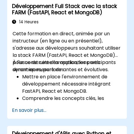
Développement Full Stack avec la stack
Effectuer des agrégations et analyser des
FARM (FastAPI, React et MongoDB)
séries temporelles.
Visualiser les données à l'aide de
14 Heures
Matplotlib et d'autres bibliothèques de
Cette formation en direct, animée par un
visualisation.
instructeur (en ligne ou en présentiel),
Débugger et optimiser leur code
s'adresse aux développeurs souhaitant utiliser
d'analyse de données.
la stack FARM (FastAPI, React et MongoDB)
pour construire des applications web
À l'issue de cette formation, les participants
dynamiques, performantes et évolutives.
seront en mesure de :
Mettre en place l'environnement de
développement nécessaire intégrant
FastAPI, React et MongoDB.
Comprendre les concepts clés, les
fonctionnalités et les avantages de la
En savoir plus...
stack FARM.
Apprendre à construire des API REST
avec FastAPI.
Développement d'APIs avec Python et