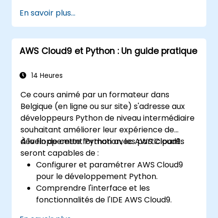
des solutions de machine learning à partir des
En savoir plus...
bases en utilisant Python. Il couvre les
principes clés de l'apprentissage supervisé
(classification et régression), de
AWS Cloud9 et Python : Un guide pratique
l'apprentissage non supervisé (regroupement
et détection d'anomalies) ainsi que des
architectures avancées de réseaux
14 Heures
neuronaux. Le cours passe en revue des
Ce cours animé par un formateur dans
méthodes éprouvées pour utiliser scikit-learn,
Belgique (en ligne ou sur site) s'adresse aux
Apache Spark MLlib et les notebooks Jupyter
développeurs Python de niveau intermédiaire
dans le développement pratique d'IA. Il aide
souhaitant améliorer leur expérience de
les professionnels à mettre en œuvre des
développement Python avec AWS Cloud9.
À la fin de cette formation, les participants
modèles de ML concrets, à évaluer les limites
seront capables de :
des algorithmes et à réaliser des projets
Configurer et paramétrer AWS Cloud9
appliqués pour résoudre des problèmes du
pour le développement Python.
monde réel.
Comprendre l'interface et les
fonctionnalités de l'IDE AWS Cloud9.
Écrire, déboguer et déployer des