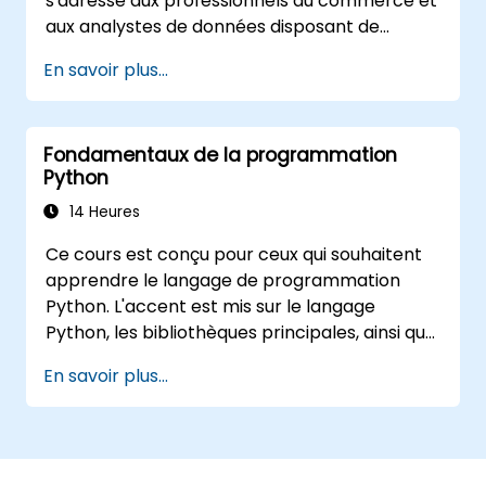
s'adresse aux professionnels du commerce et
aux analystes de données disposant de
compétences intermédiaires en Python, qui
En savoir plus...
souhaitent utiliser Python pour automatiser
les workflows, analyser les données
commerciales et générer des rapports
Fondamentaux de la programmation
dynamiques basés sur Excel.
Python
14 Heures
Ce cours est conçu pour ceux qui souhaitent
apprendre le langage de programmation
Python. L'accent est mis sur le langage
Python, les bibliothèques principales, ainsi que
sur la sélection des bibliothèques les plus
En savoir plus...
utiles et les meilleures développées par la
communauté Python. Python est utilisé par
les entreprises et les scientifiques du monde
entier – c'est l'un des langages de