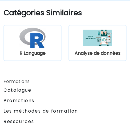
communiquer efficacement avec les
architectes et les développeurs grâce à
Catégories Similaires
un processus itératif de recueil des
exigences.
R Language
Analyse de données
Formations
Catalogue
Promotions
Les méthodes de formation
Ressources