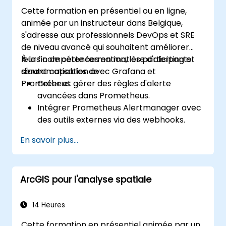
Cette formation en présentiel ou en ligne,
animée par un instructeur dans Belgique,
s'adresse aux professionnels DevOps et SRE
de niveau avancé qui souhaitent améliorer
leurs compétences en matière d'alerting et
À la fin de cette formation, les participants
d'automatisation avec Grafana et
seront capables de :
Prometheus.
Créer et gérer des règles d'alerte
avancées dans Prometheus.
Intégrer Prometheus Alertmanager avec
des outils externes via des webhooks.
Automatiser les réponses aux alertes
En savoir plus...
pour une résolution plus rapide des
problèmes.
Utiliser Grafana pour visualiser et gérer
ArcGIS pour l'analyse spatiale
efficacement les alertes.
14 Heures
Cette formation en présentiel animée par un