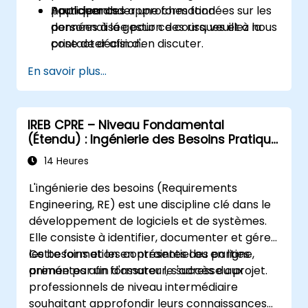
Appliquer des approches fondées sur les
participants.
Pour demander une formation
données à la gestion des risques et à la
personnalisée pour ce cours, veuillez nous
prise de décision.
contacter afin d'en discuter.
Développer une approche d'innovation et
En savoir plus...
de gestion du changement adaptée aux
assureurs.
Évaluer des études de cas réelles et
IREB CPRE – Niveau Fondamental
traduire les enseignements en initiatives
(Étendu) : Ingénierie des Besoins Pratique
locales.
et Préparation à la Certification
14 Heures
L'ingénierie des besoins (Requirements
Engineering, RE) est une discipline clé dans le
développement de logiciels et de systèmes.
Elle consiste à identifier, documenter et gérer
les besoins et les contraintes des parties
Cette formation en présentiel ou en ligne,
prenantes afin d'assurer le succès du projet.
animée par un formateur, s'adresse aux
professionnels de niveau intermédiaire
souhaitant approfondir leurs connaissances