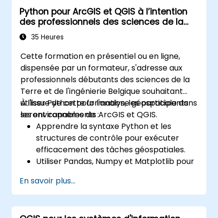
réussir l'examen de certification IREB
Python pour ArcGIS et QGIS à l’intention
CPRE – Niveau Fondamental.
des professionnels des sciences de la
Terre et de l’ingénierie
35 Heures
Cette formation en présentiel ou en ligne,
dispensée par un formateur, s'adresse aux
professionnels débutants des sciences de la
Terre et de l'ingénierie Belgique souhaitant
utiliser Python pour l'analyse géospatiale dans
À l'issue de cette formation, les participants
les environnements ArcGIS et QGIS.
seront capables de :
Apprendre la syntaxe Python et les
structures de contrôle pour exécuter
efficacement des tâches géospatiales.
Utiliser Pandas, Numpy et Matplotlib pour
l'analyse et la visualisation des données
En savoir plus...
dans un SIG.
Manipuler et analyser les données
vectorielles avec les bibliothèques