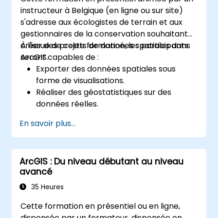
instructeur à Belgique (en ligne ou sur site)
s'adresse aux écologistes de terrain et aux
gestionnaires de la conservation souhaitant
créer des projets de données spatiales dans
À l'issue de cette formation, les participants
ArcGIS.
seront capables de :
Exporter des données spatiales sous
forme de visualisations.
Réaliser des géostatistiques sur des
données réelles.
Mettre en œuvre l'analyse de données
En savoir plus...
spatiales, le traitement des données et la
cartographie avec ArcGIS.
Analyser des données spatiales pour des
ArcGIS : Du niveau débutant au niveau
projets dans ArcGIS.
avancé
35 Heures
Cette formation en présentiel ou en ligne,
dispensée par un formateur, dispensée en