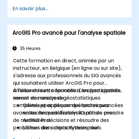
En savoir plus...
ArcGIS Pro avancé pour l'analyse spatiale
35 Heures
Cette formation en direct, animée par un
instructeur, en Belgique (en ligne ou sur site),
s'adresse aux professionnels du SIG avancés
qui souhaitent utiliser ArcGIS Pro pour
améliorer leurs capacités d'analyse spatiale,
À l'issue de cette formation, les participants
mener des analyses géostatistiques
seront en mesure de :
complètes et appliquer des techniques
Développer des compétences avancées
avancées de modélisation 3D afin de prendre
en techniques d'analyse spatiale avec
de meilleures décisions et résoudre des
ArcGIS Pro.
problèmes dans des scénarios réels.
Utiliser des scripts Python pour
l'automatisation et le traitement