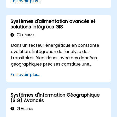
En savoir plus...
complexe de données.
Appliquer la modélisation spatiale pour la
résolution de problèmes dans des
Systèmes d'alimentation avancés et
scénarios réels.
solutions intégrées GIS
Conduire des analyses géostatistiques
pour une interprétation avancée des
70 Heures
données.
Dans un secteur énergétique en constante
Intégrer des sources de données
évolution, l'intégration de l'analyse des
externes et exploiter l'analyse de
transitoires électriques avec des données
données spatiales 3D.
géographiques précises constitue une
nécessité stratégique. Actuellement, la
En savoir plus...
dépendance à des données fragmentées
engendre des risques opérationnels
significatifs. Ce programme intensif de 14
Systèmes d'Information Géographique
jours, dispensé à Melbourne, est conçu pour
(SIG) Avancés
combler le fossé entre l'ingénierie électrique
et la gestion géospatiale.
21 Heures