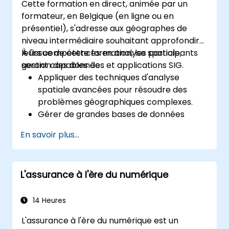
Cette formation en direct, animée par un
formateur, en Belgique (en ligne ou en
présentiel), s'adresse aux géographes de
niveau intermédiaire souhaitant approfondir
leurs compétences en analyse spatiale,
À l'issue de cette formation, les participants
gestion des données et applications SIG.
seront capables de :
Appliquer des techniques d'analyse
spatiale avancées pour résoudre des
problèmes géographiques complexes.
Gérer de grandes bases de données
spatiales et réaliser des contrôles de
En savoir plus...
qualité des données.
Créer des cartes et des visualisations
dynamiques et interactives pour diverses
L'assurance à l'ère du numérique
applications.
Utiliser la programmation et
l'automatisation pour rationaliser les flux
14 Heures
de travail SIG.
L'assurance à l'ère du numérique est un