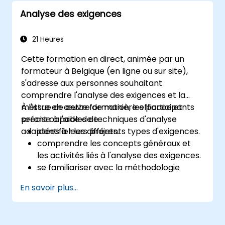
Pour résumer, il permet aux utilisateurs de
même de créer votre propre plugin Python
Analyse des exigences
créer, éditer, visualiser, analyser et publier des
autour d'une fonctionnalité SIG particulière.
informations géospatiales sur Windows, Mac,
Linux et BSD.
21 Heures
Cette formation en direct, animée par un
formateur à Belgique (en ligne ou sur site),
s'adresse aux personnes souhaitant
comprendre l'analyse des exigences et la
mettre en œuvre de manière efficace et
À l'issue de cette formation, les participants
précise à l'aide de techniques d'analyse
seront capables de :
adaptées à leurs projets.
identifier les différents types d'exigences.
comprendre les concepts généraux et
les activités liés à l'analyse des exigences.
se familiariser avec la méthodologie
d'analyse des exigences.
En savoir plus...
utiliser avantageusement différentes
techniques d'analyse des exigences.
structurer les exigences afin de