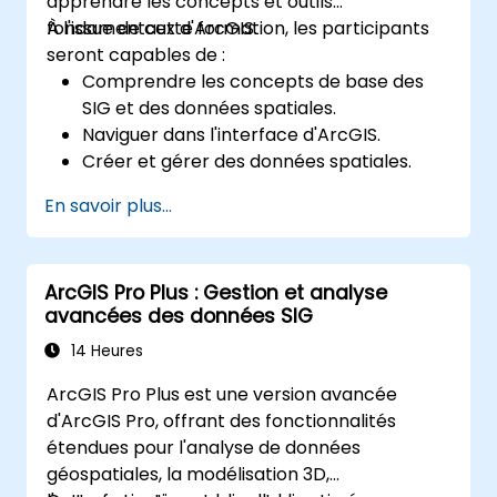
apprendre les concepts et outils
fondamentaux d'ArcGIS.
À l'issue de cette formation, les participants
seront capables de :
Comprendre les concepts de base des
SIG et des données spatiales.
Naviguer dans l'interface d'ArcGIS.
Créer et gérer des données spatiales.
Effectuer des analyses spatiales de base.
En savoir plus...
Créer des cartes et des visualisations.
ArcGIS Pro Plus : Gestion et analyse
avancées des données SIG
14 Heures
ArcGIS Pro Plus est une version avancée
d'ArcGIS Pro, offrant des fonctionnalités
étendues pour l'analyse de données
géospatiales, la modélisation 3D,