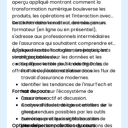
aperçu appliqué montrant comment la
transformation numérique bouleverse les
produits, les opérations et l'interaction avec
les clients dans le secteur des assurances.
Cette formation en direct, animée par un
formateur (en ligne ou en présentiel),
s'adresse aux professionnels intermédiaires
de l'assurance qui souhaitent comprendre et
appliquer les technologies numériques, les
À l'issue de cette formation, les participants
stratégies basées sur les données et les
seront capables de :
cadres d'innovation pour moderniser les
Expliquer le rôle de l'IA, des Big Data, de
offres et les opérations d'assurance.
l'IoT et de l'automatisation dans les flux de
travail d'assurance modernes.
Identifier les tendances de l'InsurTech et
Format du cours
leur impact sur l'écosystème de
l'assurance.
Cours interactif et discussion.
Concevoir des stratégies centrées sur le
Analyse d'études de cas et ateliers de
client, rendues possibles par les outils
groupe.
numériques et les insights issus des
Exercices pratiques et élaboration de
Options de personnalisation du cours
données.
plans d'action pour les organisations des