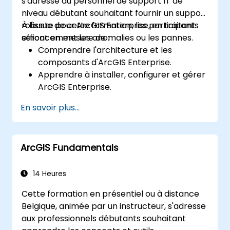
s'adresse au personnel de support IT de
niveau débutant souhaitant fournir un support
robuste pour ArcGIS Enterprise, en traitant
À l'issue de cette formation, les participants
efficacement les anomalies ou les pannes.
seront en mesure de :
Comprendre l'architecture et les
composants d'ArcGIS Enterprise.
Apprendre à installer, configurer et gérer
ArcGIS Enterprise.
Acquérir des compétences en
En savoir plus...
dépannage et résolution des problèmes
courants.
Développer une maîtrise du monitoring et
ArcGIS Fundamentals
de la maintenance des environnements
ArcGIS Enterprise.
Maîtriser les techniques de sauvegarde,
14 Heures
de récupération et d'optimisation des
Cette formation en présentiel ou à distance
performances.
Belgique, animée par un instructeur, s'adresse
aux professionnels débutants souhaitant