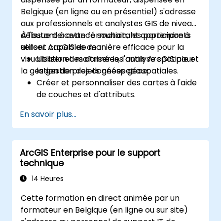
Belgique (en ligne ou en présentiel) s'adresse
aux professionnels et analystes GIS de niveau
débutant à avancé souhaitant apprendre à
À l'issue de cette formation, les participants
utiliser ArcGIS de manière efficace pour la
seront capables de :
visualisation des données, l'analyse spatiale et
Utiliser et maîtriser les outils ArcGIS pour
la gestion de projets géospatiaux.
la gestion des données géospatiales.
Créer et personnaliser des cartes à l'aide
de couches et d'attributs.
Réaliser des analyses spatiales avancées
En savoir plus...
et des tâches de géotraîtement.
Automatiser les workflows en utilisant
ModelBuilder et Python.
ArcGIS Enterprise pour le support
technique
14 Heures
Cette formation en direct animée par un
formateur en Belgique (en ligne ou sur site)