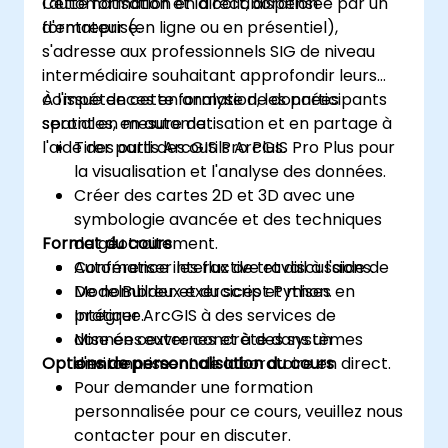
l'automatisation et la collaboration
Cette formation en direct, dispensée par un
d'entreprise.
formateur (en ligne ou en présentiel),
s'adresse aux professionnels SIG de niveau
intermédiaire souhaitant approfondir leurs
compétences en analyse de données
À l'issue de cette formation, les participants
spatiales, en automatisation et en partage à
seront en mesure de :
l'aide des outils ArcGIS Pro Plus.
Tirer parti des outils ArcGIS Pro Plus pour
la visualisation et l'analyse des données.
Créer des cartes 2D et 3D avec une
symbologie avancée et des techniques
Format du cours
de géotraitement.
Automatiser les flux de travail à l'aide de
Conférence interactive et discussions.
ModelBuilder et du script Python.
De nombreux exercices et mises en
Intégrer ArcGIS à des services de
pratique.
données externes et à des systèmes
Mise en œuvre concrète dans un
Options de personnalisation du cours
d'entreprise.
environnement de laboratoire en direct.
Pour demander une formation
personnalisée pour ce cours, veuillez nous
contacter pour en discuter.