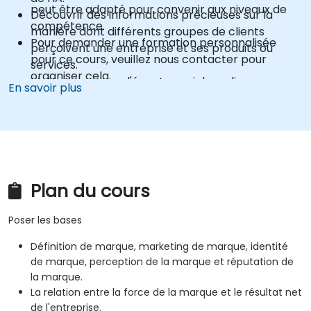
peut être adapté pour convenir aux niveaux de
Découvrir des informations précieuses sur la
compétence.
manière dont différents groupes de clients
Pour demander une formation personnalisée
perçoivent une entreprise et ses produits ou
pour ce cours, veuillez nous contacter pour
services.
organiser cela.
Mettre en œuvre l'écoute sociale en ligne.
En savoir plus
Utiliser l'IA pour rendre la réalisation d'audits de
marque de routine plus efficace.
Plan du cours
Poser les bases
Définition de marque, marketing de marque, identité
de marque, perception de la marque et réputation de
la marque.
La relation entre la force de la marque et le résultat net
de l'entreprise.