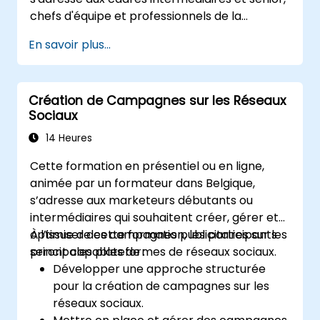
compris la gestion des conflits au sein de
chefs d'équipe et professionnels de la
l'équipe ;
stratégie souhaitant affiner leur capacité à
Définir des approches pour gérer les
En savoir plus...
penser stratégiquement, élaborer des visions
risques identifiés ;
convaincantes, traduire la vision en une
Analyser les impacts potentiels sur son
stratégie actionnable et piloter sa mise en
entreprise (tant positifs que négatifs)
Création de Campagnes sur les Réseaux
œuvre avec assurance.
résultant de la mise en œuvre de la
Sociaux
nouvelle stratégie ;
Concevoir des politiques, systèmes et
14 Heures
processus pour mettre en œuvre avec
Cette formation en présentiel ou en ligne,
succès les plans stratégiques émergents ;
animée par un formateur dans Belgique,
Couvrir les étapes clés de la gestion du
s’adresse aux marketeurs débutants ou
changement.
intermédiaires qui souhaitent créer, gérer et
optimiser des campagnes publicitaires sur les
À l’issue de cette formation, les participants
principales plateformes de réseaux sociaux.
seront capables de :
Développer une approche structurée
pour la création de campagnes sur les
réseaux sociaux.