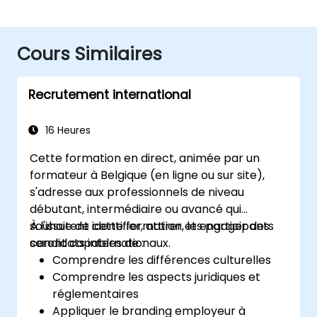
Cours Similaires
Recrutement international
16 Heures
Cette formation en direct, animée par un
formateur à Belgique (en ligne ou sur site),
s'adresse aux professionnels de niveau
débutant, intermédiaire ou avancé qui
souhaitent identifier, attirer et engager des
À l'issue de cette formation, les participants
candidats internationaux.
seront capables de :
Comprendre les différences culturelles
Comprendre les aspects juridiques et
réglementaires
Appliquer le branding employeur à