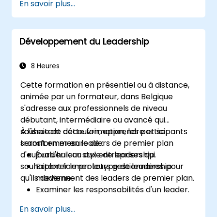
En savoir plus...
Boolean
Vendre l'opportunité aux candidats et
collaborer avec les managers
Développement du Leadership
d'embauche
8 Heures
Cette formation en présentiel ou à distance,
animée par un formateur, dans Belgique
s'adresse aux professionnels de niveau
débutant, intermédiaire ou avancé qui
souhaitent découvrir, apprendre et se
À l'issue de cette formation, les participants
transformer en leaders de premier plan
seront en mesure de :
d'aujourd'hui ; ou aux entreprises qui
Évaluer leur style de leadership.
souhaitent former leurs gestionnaires pour
Explorer le prototype de leadership
qu'ils deviennent des leaders de premier plan.
moderne.
Examiner les responsabilités d'un leader.
Améliorer leurs compétences en
En savoir plus...
leadership.