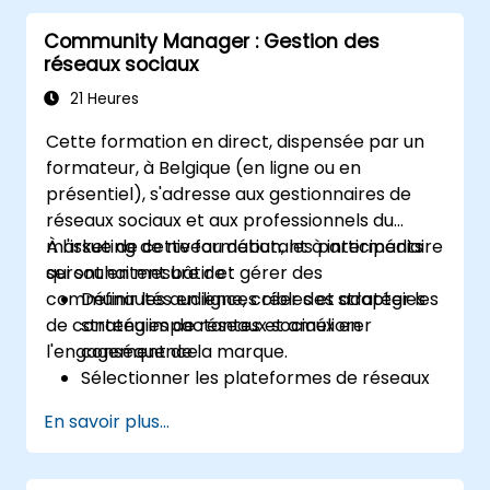
Publier une ou plusieurs annonces
Community Manager : Gestion des
d'emploi
réseaux sociaux
Recevoir une longue liste de candidats sur
mesure
21 Heures
Cette formation en direct, dispensée par un
formateur, à Belgique (en ligne ou en
présentiel), s'adresse aux gestionnaires de
réseaux sociaux et aux professionnels du
marketing de niveau débutant à intermédiaire
À l'issue de cette formation, les participants
qui souhaitent bâtir et gérer des
seront en mesure de :
communautés en ligne, créer des stratégies
Définir les audiences cibles et adapter les
de contenu impactantes et améliorer
stratégies de réseaux sociaux en
l'engagement de la marque.
conséquence.
Sélectionner les plateformes de réseaux
sociaux appropriées en fonction des
En savoir plus...
objectifs de l'entreprise.
Créer des stratégies de contenu
efficaces, y compris les piliers de contenu,