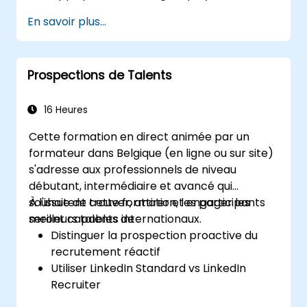
l'échelle mondiale
En savoir plus...
Avoir accès aux canaux de talents et de
recrutement internationaux
Prospections de Talents
16 Heures
Cette formation en direct animée par un
formateur dans Belgique (en ligne ou sur site)
s'adresse aux professionnels de niveau
débutant, intermédiaire et avancé qui
souhaitent trouver, attirer et engager les
À l'issue de cette formation, les participants
meilleurs talents internationaux.
seront capables de :
Distinguer la prospection proactive du
recrutement réactif
Utiliser LinkedIn Standard vs LinkedIn
Recruiter
Maîtriser les techniques de recherche