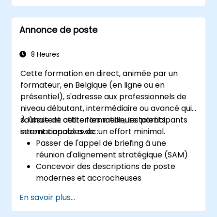
Servir de modèle.
Annonce de poste
8 Heures
Cette formation en direct, animée par un
formateur, en Belgique (en ligne ou en
présentiel), s'adresse aux professionnels de
niveau débutant, intermédiaire ou avancé qui
souhaitent attirer les meilleurs talents
À l'issue de cette formation, les participants
internationaux avec un effort minimal.
seront capables de :
Passer de l'appel de briefing à une
réunion d'alignement stratégique (SAM)
Concevoir des descriptions de poste
modernes et accrocheuses
Appliquer des stratégies de marque
En savoir plus...
employeur et de Proposition de Valeur
Employeur (EVP)