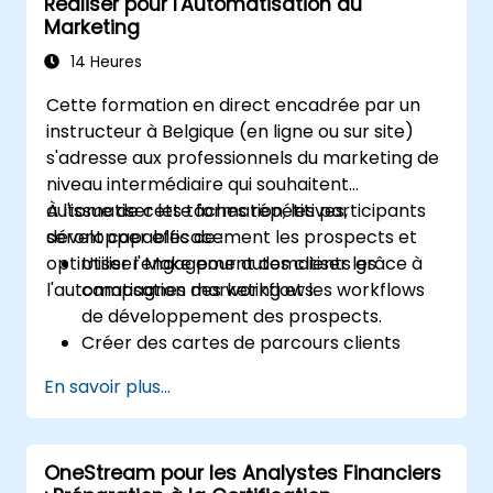
Réaliser pour l'Automatisation du
Marketing
14 Heures
Cette formation en direct encadrée par un
instructeur à Belgique (en ligne ou sur site)
s'adresse aux professionnels du marketing de
niveau intermédiaire qui souhaitent
automatiser les tâches répétitives,
À l'issue de cette formation, les participants
développer efficacement les prospects et
seront capables de :
optimiser l'engagement des clients grâce à
Utiliser Make pour automatiser les
l'automatisation des workflows.
campagnes marketing et les workflows
de développement des prospects.
Créer des cartes de parcours clients
personnalisées grâce à l'intégration de
En savoir plus...
différentes plateformes.
Synchroniser les données entre les outils
marketing tels que Mailchimp, HubSpot et
OneStream pour les Analystes Financiers
les plateformes de réseaux sociaux.