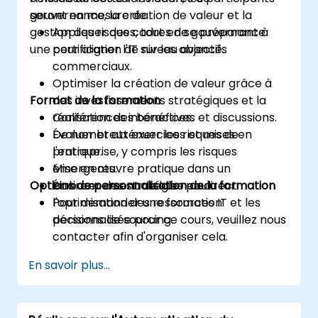
gouvernance, la création de valeur et la
seront en mesure de :
gestion des risques, tout en se préparant à
Appliquer des cadres de gouvernance
une certification de niveau avancé.
pour aligner l'IT sur les objectifs
commerciaux.
Optimiser la création de valeur grâce à
Format de la formation
des investissements stratégiques et la
réalisation des bénéfices.
Conférences interactives et discussions.
Évaluer et atténuer les risques de
De nombreux exercices et mises en
l'entreprise, y compris les risques
pratique.
émergents.
Mise en œuvre pratique dans un
Options de personnalisation de la formation
Élaborer des stratégies pour
environnement de labo en direct.
l'optimisation des ressources IT et les
Pour demander une formation
décisions de sourcing.
personnalisée pour ce cours, veuillez nous
contacter afin d'organiser cela.
En savoir plus...