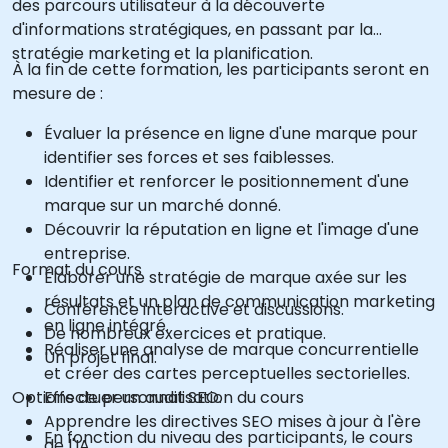
des parcours utilisateur à la découverte
d'informations stratégiques, en passant par la
stratégie marketing et la planification.
À la fin de cette formation, les participants seront en
mesure de :
Évaluer la présence en ligne d'une marque pour
identifier ses forces et ses faiblesses.
Identifier et renforcer le positionnement d'une
marque sur un marché donné.
Découvrir la réputation en ligne et l'image d'une
entreprise.
Format du cours
Élaborer une stratégie de marque axée sur les
résultats et un plan de communication marketing
Conférence interactive et discussions.
en ligne intégré.
De nombreux exercices et pratique.
Réaliser une analyse de marque concurrentielle
Un projet final.
et créer des cartes perceptuelles sectorielles.
Options de personnalisation du cours
Effectuer un audit SEO.
Apprendre les directives SEO mises à jour à l'ère
En fonction du niveau des participants, le cours
de l'IA.