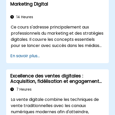
Marketing Digital
les formats et les calendriers éditoriaux.
Analyser la concurrence pour affiner les
tactiques sur les réseaux sociaux.
14 Heures
Développer des campagnes de publicité
Ce cours s'adresse principalement aux
payante et mesurer leur succès.
professionnels du marketing et des stratégies
Engager et modérer efficacement les
digitales. Il couvre les concepts essentiels
communautés en ligne.
pour se lancer avec succès dans les médias
Gérer les crises sur les réseaux sociaux et
numériques. Les participants reçoivent une
maintenir la réputation de la marque.
En savoir plus...
introduction aux principaux concepts du
Mettre en œuvre les meilleures pratiques
marketing digital, allant du marketing mobile
éthiques et les politiques de réseaux
et du marketing sur les réseaux sociaux au
sociaux.
Excellence des ventes digitales :
marketing par e-mail, au marketing PPC et au
Acquisition, fidélisation et engagement
référencement (SEO). À l'issue de la
des clients
formation, les participants auront compris
7 Heures
l'importance de l'analyse des données et
La vente digitale combine les techniques de
d'une stratégie bien conçue, illustrée par des
vente traditionnelles avec les canaux
exemples concrets.
numériques modernes afin d'atteindre,