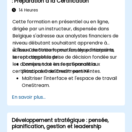
: Préparation à la Certification
Surveiller et analyser les workflows
automatisés afin d'optimiser les
14 Heures
performances des campagnes.
Cette formation en présentiel ou en ligne,
Adopter les meilleures pratiques pour des
dirigée par un instructeur, dispensée dans
stratégies d'automatisation marketing
Belgique s'adresse aux analystes financiers de
évolutives.
niveau débutant souhaitant apprendre à
utiliser OneStream pour l'analyse financière,
À l'issue de cette formation, les participants
le reporting et la prise de décision fondée sur
seront capables de :
les données, tout en se préparant aux
Comprendre les fonctionnalités
certifications OneStream pertinentes.
principales de OneStream XF.
Maîtriser l'interface et l'espace de travail
OneStream.
Charger, transformer et valider les
En savoir plus...
données financières.
Créer et analyser des rapports financiers
et des tableaux de bord.
Développement stratégique : pensée,
Utiliser les fonctionnalités
planification, gestion et leadership
d'automatisation des flux de travail de