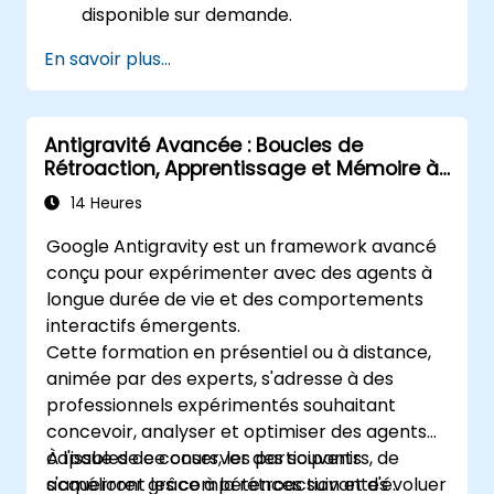
disponible sur demande.
En savoir plus...
Antigravité Avancée : Boucles de
Rétroaction, Apprentissage et Mémoire à
Long Terme des Agents
14 Heures
Google Antigravity est un framework avancé
conçu pour expérimenter avec des agents à
longue durée de vie et des comportements
interactifs émergents.
Cette formation en présentiel ou à distance,
animée par des experts, s'adresse à des
professionnels expérimentés souhaitant
concevoir, analyser et optimiser des agents
capables de conserver des souvenirs, de
À l'issue de ce cours, les participants
s'améliorer grâce à la rétroaction et d'évoluer
acquerront les compétences suivantes :