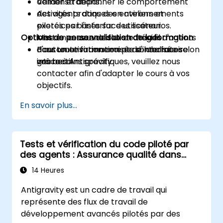
Valider et dépanner le comportement
démonstrations.
des agents dans des environnements
Activités pratiques en ateliers et
pilotés par l'interface utilisateur.
exercices basés sur des scénarios.
Options de personnalisation de la formation
Mettre en œuvre des stratégies
Mise en œuvre de flux de travail d'agents
d'automatisation croisée d'interfaces
dans un environnement de laboratoire
Pour toute formation personnalisée selon
grâce à Antigravity.
interactif.
vos besoins spécifiques, veuillez nous
contacter afin d'adapter le cours à vos
objectifs.
En savoir plus...
Tests et vérification du code piloté par
des agents : Assurance qualité dans
Antigravity
14 Heures
Antigravity est un cadre de travail qui
représente des flux de travail de
développement avancés pilotés par des