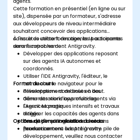
agents.
Cette formation en présentiel (en ligne ou sur
site), dispensée par un formateur, s'adresse
aux développeurs de niveau intermédiaire
souhaitant concevoir des applications
concrètes utilisant des agents IA autonomes
À l'issue de cette formation, les participants
dans l'environnement Antigravity.
seront capables de :
Développer des applications reposant
sur des agents IA autonomes et
coordonnés.
Utiliser l'IDE Antigravity, l'éditeur, le
Format du cours
terminal et le navigateur pour le
développement de bout en bout.
Présentations combinées à des
Gérer des workflows multi-agents via
démonstrations approfondies.
l'Agent Manager.
Exercices pratiques intensifs et travaux
Intégrer les capacités des agents dans
dirigés.
Options de personnalisation du cours
des systèmes logiciels de niveau
Travail d'implémentation réel dans
production.
l'environnement live Antigravity.
Pour un contenu adapté à votre pile de
développement, veuillez nous contacter