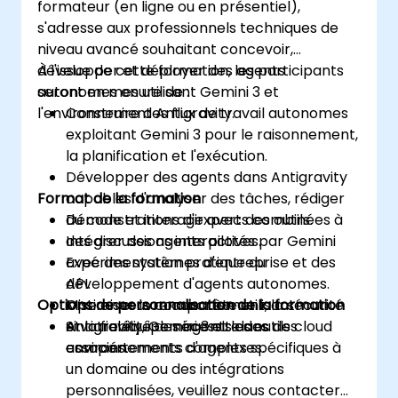
formateur (en ligne ou en présentiel),
s'adresse aux professionnels techniques de
niveau avancé souhaitant concevoir,
développer et déployer des agents
À l'issue de cette formation, les participants
autonomes en utilisant Gemini 3 et
seront en mesure de :
l'environnement Antigravity.
Construire des flux de travail autonomes
exploitant Gemini 3 pour le raisonnement,
la planification et l'exécution.
Développer des agents dans Antigravity
Format de la formation
capables d'analyser des tâches, rédiger
du code et interagir avec des outils.
Démonstrations d'experts combinées à
Intégrer des agents pilotés par Gemini
des discussions interactives.
avec des systèmes d'entreprise et des
Expérimentation pratique du
API.
développement d'agents autonomes.
Options de personnalisation de la formation
Optimiser le comportement, la sécurité
Mise en œuvre concrète utilisant
et la fiabilité des agents dans des
Antigravity, Gemini 3 et les outils cloud
Si votre équipe nécessite des
environnements complexes.
associés.
comportements d'agents spécifiques à
un domaine ou des intégrations
personnalisées, veuillez nous contacter