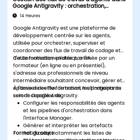
Google Antigravity : orchestration,
planification et artefacts
14 Heures
Google Antigravity est une plateforme de
développement centrée sur les agents,
utilisée pour orchestrer, superviser et
coordonner des flux de travail de codage et
d'automatisation pilotés par l'IA.
Cette formation en direct, animée par un
formateur (en ligne ou en présentiel),
s'adresse aux professionnels de niveau
intermédiaire souhaitant concevoir, gérer et
optimiser des flux de travail multi-agents au
À l'issue de cette formation, les participants
sein de Google Antigravity.
seront capables de :
Configurer les responsabilités des agents
et les pipelines d'orchestration dans
l'interface Manager.
Générer et interpréter les artefacts
Format du cours
Antigravity, notamment les listes de