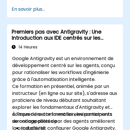
pour adapter le programme.
En savoir plus...
Premiers pas avec Antigravity : Une
introduction aux IDE centrés sur les
agents
14 Heures
Google Antigravity est un environnement de
développement centré sur les agents, conçu
pour rationaliser les workflows d'ingénierie
grâce à l'automatisation intelligente.
Ce formation en présentiel, animée par un
instructeur (en ligne ou sur site), s'adresse aux
praticiens de niveau débutant souhaitant
explorer les fondamentaux d'Antigravity et
comprendre comment les environnements
À l'issue de cette formation, les participants
de codage pilotés par des agents améliorent
seront capables de :
la productivité.
Installer et configurer Google Antigravity.