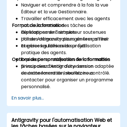
Naviguer et comprendre à la fois la vue
Éditeur et la vue Gestionnaire.
Travailler efficacement avec les agents
Format de la formation
pour automatiser des tâches de
développement simples.
Explications de l'instructeur soutenues
Utiliser Antigravity pour générer, affiner
par des démonstrations en temps réel.
et gérer les fichiers de projet.
Exercices guidés axés sur l'utilisation
pratique des agents.
Options de personnalisation de la formation
Exploration pratique des fonctionnalités
principales d'Antigravity dans un
Si vous avez besoin d'une version adaptée
environnement de laboratoire contrôlé.
de cette formation, veuillez nous
contacter pour organiser un programme
personnalisé.
En savoir plus...
Antigravity pour l'automatisation Web et
les tâches basées sur le navigateur