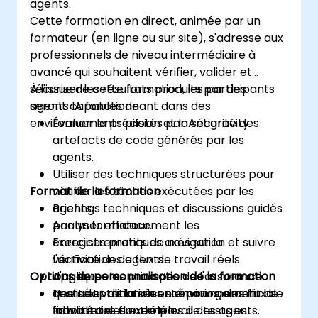
agents.
Cette formation en direct, animée par un
formateur (en ligne ou sur site), s'adresse aux
professionnels de niveau intermédiaire à
avancé qui souhaitent vérifier, valider et
sécuriser les résultats produits par des
À l'issue de cette formation, les participants
agents IA fonctionnant dans des
seront capables de :
environnements pilotés par Antigravity.
Évaluer la précision et la sécurité des
artefacts de code générés par les
agents.
Utiliser des techniques structurées pour
Format de la formation
vérifier les tâches exécutées par les
agents.
Briefings techniques et discussions guidés
Analyser efficacement les
par un formateur.
enregistrements de navigation et suivre
Exercices pratiques axés sur la
l'activité des agents.
vérification de flux de travail réels
Options de personnalisation de la formation
Appliquer les principes de l'assurance
d'agents.
qualité et de la sécurité pour garantir la
Tests et validation en environnement de
Une adaptation des scénarios, des flux de
fiabilité des flux de travail des agents.
laboratoire contrôlé.
travail et des exemples de tests est