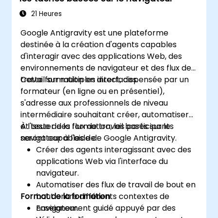
21 Heures
Google Antigravity est une plateforme
destinée à la création d'agents capables
d'interagir avec des applications Web, des
environnements de navigateur et des flux de
travail sur multiples interfaces.
Cette formation en direct, dispensée par un
formateur (en ligne ou en présentiel),
s'adresse aux professionnels de niveau
intermédiaire souhaitant créer, automatiser
et tester des flux de travail basés sur le
À l'issue de la formation, les participants
navigateur à l'aide de Google Antigravity.
seront capables de :
Créer des agents interagissant avec des
applications Web via l'interface du
navigateur.
Automatiser des flux de travail de bout en
Format de la formation
bout entre différents contextes de
navigateur.
Enseignement guidé appuyé par des