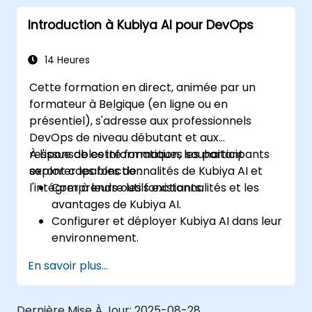
implémentations de Kubiya AI.
Introduction à Kubiya AI pour DevOps
Comprendre et mettre en œuvre des
mesures de sécurité et de conformité.
Intégrer Kubiya AI avec des outils CI/CD
14 Heures
avancés et d'autres services cloud.
Cette formation en direct, animée par un
Mettre en place la surveillance des
formateur à Belgique (en ligne ou en
performances et créer des rapports
présentiel), s'adresse aux professionnels
personnalisés.
DevOps de niveau débutant et aux
responsables informatiques souhaitant
À l'issue de cette formation, les participants
explorer les fonctionnalités de Kubiya AI et
seront capables de :
l'intégrer à leurs outils existants.
Comprendre les fonctionnalités et les
avantages de Kubiya AI.
Configurer et déployer Kubiya AI dans leur
environnement.
Mettre en œuvre des cas d'utilisation de
En savoir plus...
base pour Kubiya AI dans le cadre du
DevOps.
Intégrer Kubiya AI aux outils DevOps
Dernière Mise À Jour:
2025-08-28