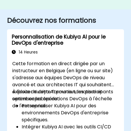
Découvrez nos formations
Personnalisation de Kubiya AI pour le
DevOps d'entreprise
14 Heures
Cette formation en direct dirigée par un
instructeur en Belgique (en ligne ou sur site)
s'adresse aux équipes DevOps de niveau
avancé et aux architectes IT qui souhaitent
exploiter Kubiya AI pour automatiser et
À l'issue de cette formation, les participants
optimiser les opérations DevOps à l'échelle
seront capables de :
de l'entreprise.
Personnaliser Kubiya AI pour des
environnements DevOps d'entreprise
spécifiques.
Intégrer Kubiya AI avec les outils CI/CD