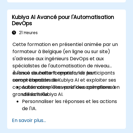
Automatiser les tâches des pipelines
CI/CD avec Kubiya AI.
Kubiya AI Avancé pour l'Automatisation
Surveiller et gérer les pipelines CI/CD en
DevOps
utilisant l'IA pour une détection proactive
des problèmes.
21 Heures
Cette formation en présentiel animée par un
formateur à Belgique (en ligne ou sur site)
s'adresse aux ingénieurs DevOps et aux
spécialistes de l'automatisation de niveau
avancé souhaitant approfondir leur
À l'issue de cette formation, les participants
compréhension de Kubiya AI et exploiter ses
seront capables de :
capacités complètes pour des opérations à
Automatiser des workflows complexes en
grande échelle.
utilisant Kubiya AI.
Personnaliser les réponses et les actions
de l'IA.
Mettre à l'échelle les opérations DevOps
En savoir plus...
avec Kubiya AI.
Dépanner et optimiser les