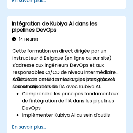
En savoir plus...
analyses propulsées par l'IA.
Améliorer la sécurité cloud avec une
surveillance pilotée par l'IA.
Intégration de Kubiya AI dans les
pipelines DevOps
14 Heures
Cette formation en direct dirigée par un
instructeur à Belgique (en ligne ou sur site)
s'adresse aux ingénieurs DevOps et aux
responsables CI/CD de niveau intermédiaire
souhaitant améliorer leurs pipelines grâce à
À l'issue de cette formation, les participants
l'automatisation de l'IA avec Kubiya AI.
seront capables de :
Comprendre les principes fondamentaux
de l'intégration de l'IA dans les pipelines
DevOps.
Implémenter Kubiya AI au sein d'outils
CI/CD populaires tels que Jenkins et
En savoir plus...
GitLab CI.