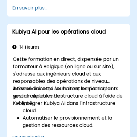
utilisés dans le DevOps d'entreprise.
En savoir plus...
Améliorer l'automatisation DevOps grâce
à des flux de travail pilotés par l'IA.
Assurer la sécurité et la conformité dans
Kubiya AI pour les opérations cloud
les processus DevOps pilotés par l'IA.
14 Heures
Cette formation en direct, dispensée par un
formateur à Belgique (en ligne ou sur site),
s'adresse aux ingénieurs cloud et aux
responsables des opérations de niveau
intermédiaire qui souhaitent améliorer la
À l'issue de cette formation, les participants
gestion de leur infrastructure cloud à l'aide de
seront capables de :
Kubiya AI.
Intégrer Kubiya AI dans l'infrastructure
cloud.
Automatiser le provisionnement et la
gestion des ressources cloud.
Optimiser les coûts cloud grâce à des