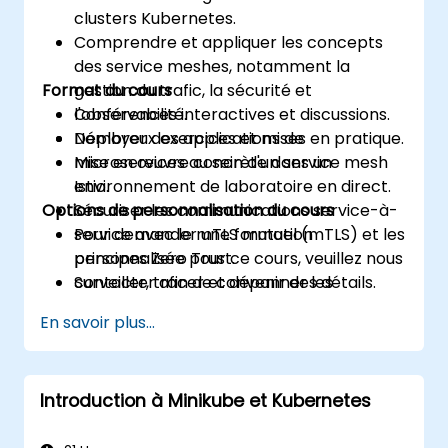
clusters Kubernetes.
Comprendre et appliquer les concepts
des service meshes, notamment la
Format du cours
gestion du trafic, la sécurité et
l'observabilité.
Conférences interactives et discussions.
Déployer des applications de
Nombreux exercices et mises en pratique.
microservices au sein d'un service mesh
Mise en œuvre concrète dans un
Istio.
environnement de laboratoire en direct.
Options de personnalisation du cours
Sécuriser les communications service-à-
service avec le mTLS mutuel (mTLS) et les
Pour demander une formation
principes Zero Trust.
personnalisée pour ce cours, veuillez nous
Surveiller, tracer et dépanner les
contacter afin de convenir des détails.
microservices avec Prometheus, Grafana
En savoir plus...
et Jaeger.
Intégrer Istio avec Calico pour des
politiques réseau avancées et la sécurité.
Introduction à Minikube et Kubernetes