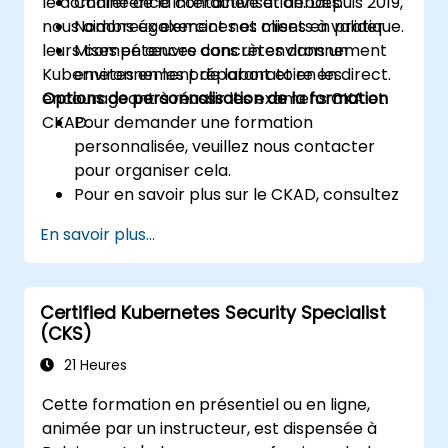
le domaine de la containerisation. Depuis 2019,
Conférence interactive et débats.
nous aidons également nos clients à valider
Nombreux exercices et mises en pratique.
leurs compétences dans un environnement
Mises en œuvre concrètes dans un
Kubernetes en les préparant et en les
environnement de laboratoire en direct.
encourageant à réussir les examens CKA et
Options de personnalisation de la formation
CKAD.
Pour demander une formation
personnalisée, veuillez nous contacter
pour organiser cela.
Pour en savoir plus sur le CKAD, consultez
:
En savoir plus...
https://training.linuxfoundation.org/certificatio
kubernetes-application-developer-
ckad/
Certified Kubernetes Security Specialist
(CKS)
21 Heures
Cette formation en présentiel ou en ligne,
animée par un instructeur, est dispensée à