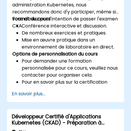
administration Kubernetes, nous
recommandons donc d'y participer, même si
vous n'avez pas l'intention de passer l'examen
Format du cours
CKA.
Conférence interactive et discussion.
De nombreux exercices et pratiques.
Mise en œuvre pratique dans un
environnement de laboratoire en direct.
Options de personnalisation du cours
Pour demander une formation
personnalisée pour ce cours, veuillez nous
contacter pour organiser cela.
Pour en savoir plus sur la certification
CKA, veuillez visiter :
En savoir plus...
https://training.linuxfoundation.org/certificatio
kubernetes-administrator-cka
Développeur Certifié d'Applications
Kubernetes (CKAD) - Préparation à
l'examen