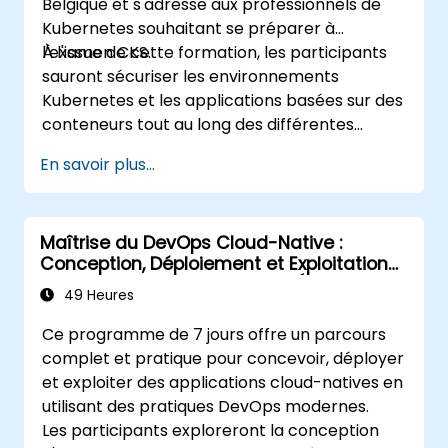
Belgique et s'adresse aux professionnels de
Kubernetes souhaitant se préparer à
l'examen CKS.
À l'issue de cette formation, les participants
sauront sécuriser les environnements
Kubernetes et les applications basées sur des
conteneurs tout au long des différentes
étapes du cycle de vie d'une application :
En savoir plus...
construction, déploiement et exécution.
Maîtrise du DevOps Cloud-Native :
Conception, Déploiement et Exploitation
de Microservices Kubernetes Évolutifs
49 Heures
Ce programme de 7 jours offre un parcours
complet et pratique pour concevoir, déployer
et exploiter des applications cloud-natives en
utilisant des pratiques DevOps modernes.
Les participants exploreront la conception