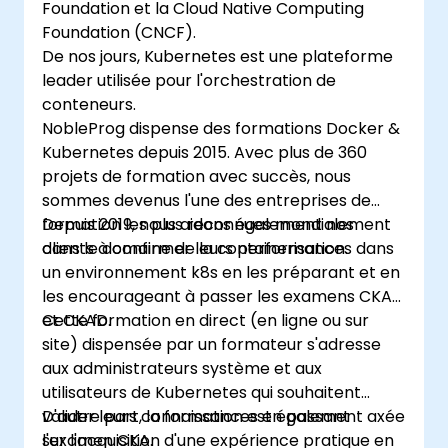
Foundation et la Cloud Native Computing
Foundation (CNCF).
De nos jours, Kubernetes est une plateforme
leader utilisée pour l'orchestration de
conteneurs.
NobleProg dispense des formations Docker &
Kubernetes depuis 2015. Avec plus de 360
projets de formation avec succès, nous
sommes devenus l'une des entreprises de
formation les plus reconnues mondialement
Depuis 2019, nous aidons également nos
dans le domaine de la containerisation.
clients à confirmer leurs performances dans
un environnement k8s en les préparant et en
les encourageant à passer les examens CKA
et CKAD.
Cette formation en direct (en ligne ou sur
site) dispensée par un formateur s'adresse
aux administrateurs système et aux
utilisateurs de Kubernetes qui souhaitent
valider leurs connaissances en passant
D'autre part, la formation est également axée
l'examen CKA.
sur l'acquisition d'une expérience pratique en