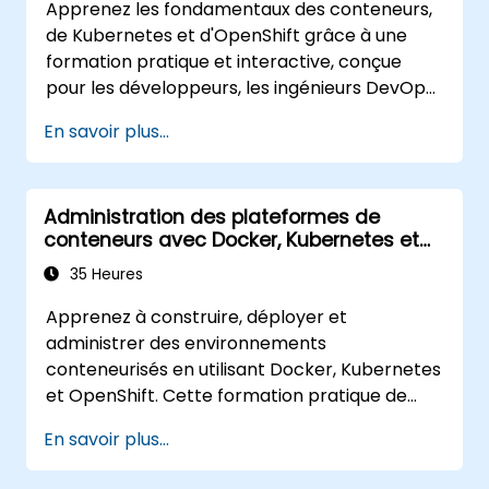
Apprenez les fondamentaux des conteneurs,
de Kubernetes et d'OpenShift grâce à une
formation pratique et interactive, conçue
pour les développeurs, les ingénieurs DevOps
et les professionnels IT. Les participants
En savoir plus...
apprendront comment concevoir des
applications conteneurisées, déployer des
charges de travail, gérer les ressources
Administration des plateformes de
Kubernetes et utiliser OpenShift pour
conteneurs avec Docker, Kubernetes et
simplifier la livraison d'applications modernes
OpenShift
dans des environnements cloud et hybrides.
35 Heures
Apprenez à construire, déployer et
administrer des environnements
conteneurisés en utilisant Docker, Kubernetes
et OpenShift. Cette formation pratique de
cinq jours couvre les images de conteneurs,
En savoir plus...
les charges de travail Kubernetes, le réseau
du cluster, le stockage, la sécurité, la