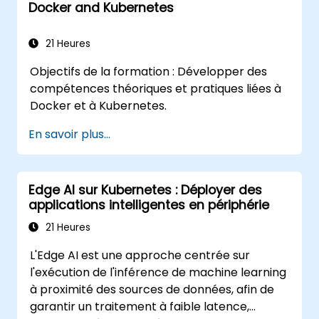
Docker and Kubernetes
gérer une application web en cluster.
Sécuriser, mettre à l'échelle et surveiller
un cluster Kubernetes.
21 Heures
Objectifs de la formation : Développer des
compétences théoriques et pratiques liées à
Docker et à Kubernetes.
En savoir plus...
Edge AI sur Kubernetes : Déployer des
applications intelligentes en périphérie
21 Heures
L'Edge AI est une approche centrée sur
l'exécution de l'inférence de machine learning
à proximité des sources de données, afin de
garantir un traitement à faible latence,