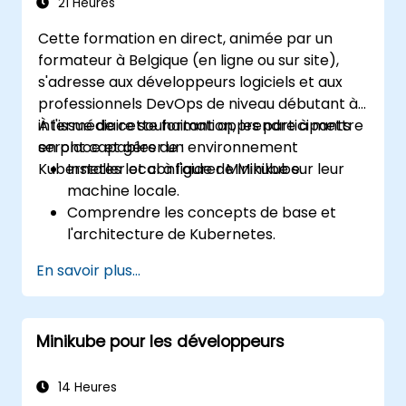
21 Heures
Cette formation en direct, animée par un
formateur à Belgique (en ligne ou sur site),
s'adresse aux développeurs logiciels et aux
professionnels DevOps de niveau débutant à
intermédiaire souhaitant apprendre à mettre
À l'issue de cette formation, les participants
en place et gérer un environnement
seront capables de :
Kubernetes local à l'aide de Minikube.
Installer et configurer Minikube sur leur
machine locale.
Comprendre les concepts de base et
l'architecture de Kubernetes.
Déployer et gérer des conteneurs à l'aide
En savoir plus...
de kubectl et du tableau de bord
Minikube.
Mettre en place des solutions de
Minikube pour les développeurs
stockage persistant et de réseau pour
Kubernetes.
Utiliser Minikube pour le développement,
14 Heures