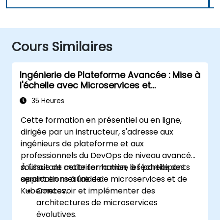
Cours Similaires
Ingénierie de Plateforme Avancée : Mise à
l'échelle avec Microservices et
Kubernetes
35 Heures
Cette formation en présentiel ou en ligne,
dirigée par un instructeur, s'adresse aux
ingénieurs de plateforme et aux
professionnels du DevOps de niveau avancé
souhaitant maîtriser la mise à l'échelle des
À l'issue de cette formation, les participants
applications à l'aide de microservices et de
seront en mesure de :
Kubernetes.
Concevoir et implémenter des
architectures de microservices
évolutives.