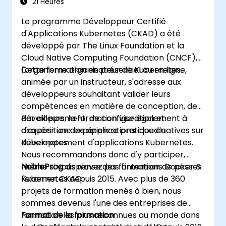
21 Heures
Le programme Développeur Certifié
d'Applications Kubernetes (CKAD) a été
développé par The Linux Foundation et la
Cloud Native Computing Foundation (CNCF),
l'organisme organisateur de Kubernetes.
Cette formation en présentiel ou en ligne,
animée par un instructeur, s'adresse aux
développeurs souhaitant valider leurs
compétences en matière de conception, de
développement, de configuration et
Par ailleurs, la formation vise également à
d'exposition des applications cloud natives sur
acquérir une expérience pratique du
Kubernetes.
développement d'applications Kubernetes.
Nous recommandons donc d'y participer,
même si vous n'avez pas l'intention de passer
NobleProg
dispense des formations Docker &
l'examen CKAD.
Kubernetes depuis 2015. Avec plus de 360
projets de formation menés à bien, nous
sommes devenus l'une des entreprises de
formation les plus reconnues au monde dans
Format de la formation