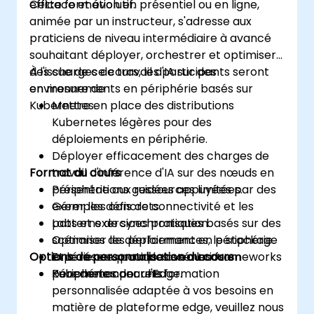
efficace et évolutif.
Cette formation en présentiel ou en ligne,
animée par un instructeur, s'adresse aux
praticiens de niveau intermédiaire à avancé
souhaitant déployer, orchestrer et optimiser
des charges de travail d'IA sur des
À l'issue de ce cours, les participants seront
environnements en périphérie basés sur
en mesure de :
Kubernetes.
Mettre en place des distributions
Kubernetes légères pour des
déploiements en périphérie.
Déployer efficacement des charges de
Format du cours
travail d'inférence d'IA sur des nœuds en
périphérie aux ressources limitées.
Présentations guidées appuyées par des
Gérer les défis de connectivité et les
exemples concrets.
patterns de synchronisation.
Labs et exercices pratiques basés sur des
Optimiser les performances, le stockage
scénarios de déploiement en périphérie.
Options de personnalisation du cours
et le réseau pour des scénarios en
Expérience pratique avec les frameworks
périphérie concrets.
Kubernetes pour l'Edge.
Pour demander une formation
personnalisée adaptée à vos besoins en
matière de plateforme edge, veuillez nous