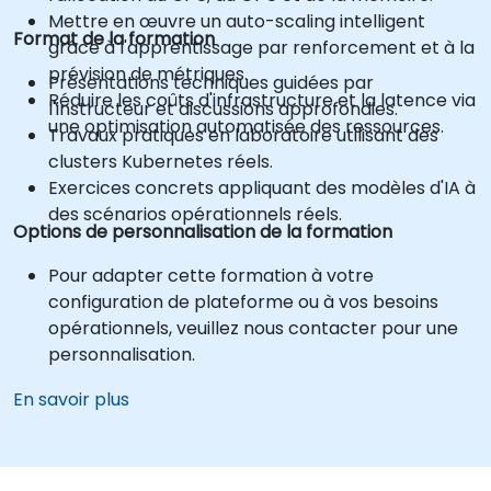
Mettre en œuvre un auto-scaling intelligent
Format de la formation
grâce à l'apprentissage par renforcement et à la
prévision de métriques.
Présentations techniques guidées par
Réduire les coûts d'infrastructure et la latence via
l'instructeur et discussions approfondies.
une optimisation automatisée des ressources.
Travaux pratiques en laboratoire utilisant des
clusters Kubernetes réels.
Exercices concrets appliquant des modèles d'IA à
des scénarios opérationnels réels.
Options de personnalisation de la formation
Pour adapter cette formation à votre
configuration de plateforme ou à vos besoins
opérationnels, veuillez nous contacter pour une
personnalisation.
En savoir plus