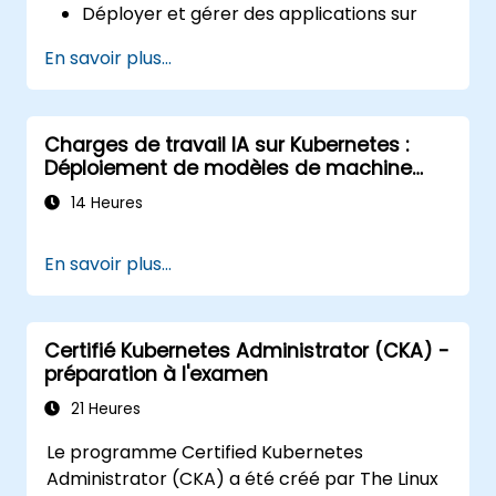
Déployer et gérer des applications sur
des clusters Kubernetes.
En savoir plus...
Utiliser les chartes Helm pour un
déploiement efficace des services.
Surveiller et maintenir la santé des
Charges de travail IA sur Kubernetes :
microservices en production.
Déploiement de modèles de machine
Appliquer les meilleures pratiques en
learning à grande échelle
matière de sécurité et de conformité
14 Heures
dans un environnement Kubernetes.
En savoir plus...
Certifié Kubernetes Administrator (CKA) -
préparation à l'examen
21 Heures
Le programme Certified Kubernetes
Administrator (CKA) a été créé par The Linux