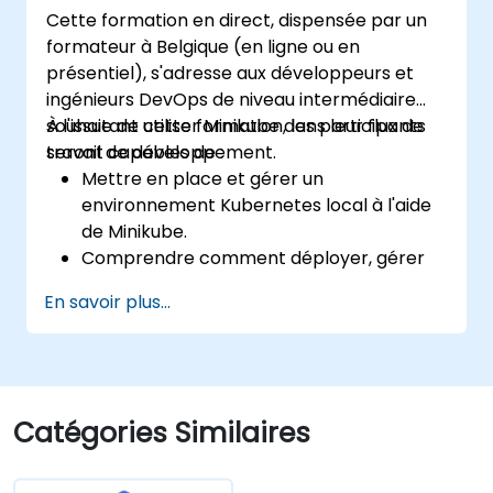
les tests et le débogage d'applications.
Cette formation en direct, dispensée par un
formateur à Belgique (en ligne ou en
présentiel), s'adresse aux développeurs et
ingénieurs DevOps de niveau intermédiaire
souhaitant utiliser Minikube dans leur flux de
À l'issue de cette formation, les participants
travail de développement.
seront capables de :
Mettre en place et gérer un
environnement Kubernetes local à l'aide
de Minikube.
Comprendre comment déployer, gérer
et déboguer des applications sur
En savoir plus...
Minikube.
Intégrer Minikube dans leurs pipelines
d'intégration continue et de déploiement
continu.
Optimiser leur processus de
Catégories Similaires
développement grâce aux
fonctionnalités avancées de Minikube.