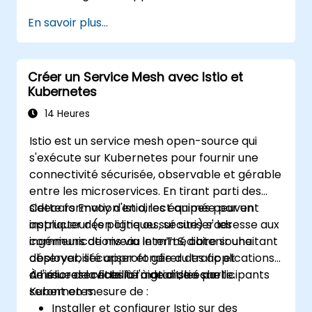
charts Helm.
En savoir plus...
Déployer des applications tierces
enregistrées en tant que charts Helm.
Gérer les versions des packages Helm.
Créer un Service Mesh avec Istio et
Kubernetes
14 Heures
Istio est un service mesh open-source qui
s'exécute sur Kubernetes pour fournir une
connectivité sécurisée, observable et gérable
entre les microservices. En tirant parti des
sidecars Envoy d'Istio, les équipes peuvent
Cette formation en direct animée par un
appliquer des politiques, sécuriser les
instructeur (en ligne ou sur site) s'adresse aux
communications via le mTLS, obtenir une
ingénieurs de niveau intermédiaire souhaitant
observabilité approfondie du trafic et
déployer, sécuriser et gérer des applications
améliorer la fiabilité à grande échelle.
de microservices à l'aide d'Istio sur
À l'issue de cette formation, les participants
Kubernetes.
seront en mesure de :
Installer et configurer Istio sur des