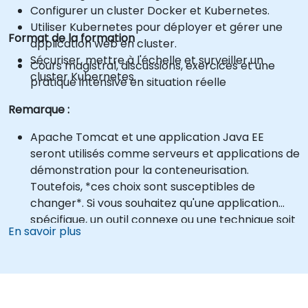
Configurer un cluster Docker et Kubernetes.
Utiliser Kubernetes pour déployer et gérer une
Format de la formation
application web en cluster.
Sécuriser, mettre à l'échelle et surveiller un
Cours magistral, discussions, exercices et une
cluster Kubernetes.
pratique intensive en situation réelle
Remarque :
Apache Tomcat et une application Java EE
seront utilisés comme serveurs et applications de
démonstration pour la conteneurisation.
Toutefois, *ces choix sont susceptibles de
changer*. Si vous souhaitez qu'une application
spécifique, un outil connexe ou une technique soit
En savoir plus
abordé lors de cette formation, veuillez nous
contacter pour en convenir.