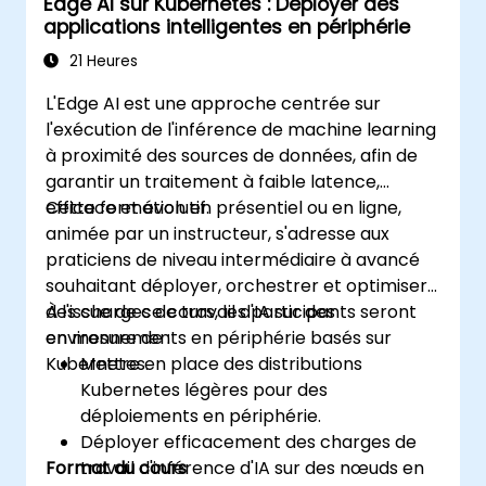
Edge AI sur Kubernetes : Déployer des
applications intelligentes en périphérie
21 Heures
L'Edge AI est une approche centrée sur
l'exécution de l'inférence de machine learning
à proximité des sources de données, afin de
garantir un traitement à faible latence,
efficace et évolutif.
Cette formation en présentiel ou en ligne,
animée par un instructeur, s'adresse aux
praticiens de niveau intermédiaire à avancé
souhaitant déployer, orchestrer et optimiser
des charges de travail d'IA sur des
À l'issue de ce cours, les participants seront
environnements en périphérie basés sur
en mesure de :
Kubernetes.
Mettre en place des distributions
Kubernetes légères pour des
déploiements en périphérie.
Déployer efficacement des charges de
Format du cours
travail d'inférence d'IA sur des nœuds en