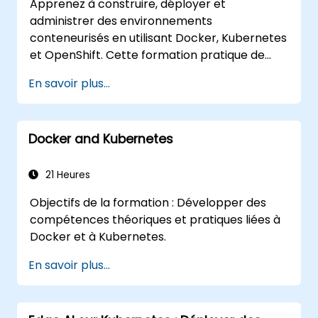
Apprenez à construire, déployer et
administrer des environnements
conteneurisés en utilisant Docker, Kubernetes
et OpenShift. Cette formation pratique de
cinq jours couvre les images de conteneurs,
En savoir plus...
les charges de travail Kubernetes, le réseau
du cluster, le stockage, la sécurité, la
surveillance et l'administration pratique
Docker and Kubernetes
d'OpenShift. Les participants acquièrent les
compétences nécessaires pour exploiter des
plateformes de conteneurs modernes et
21 Heures
résoudre les problèmes d'applications dans
Objectifs de la formation : Développer des
les environnements de développement et de
compétences théoriques et pratiques liées à
production.
Docker et à Kubernetes.
En savoir plus...