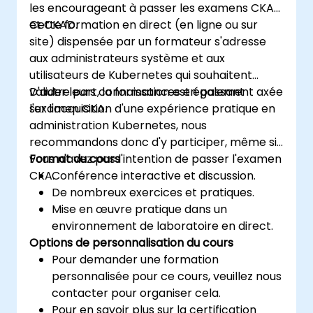
les encourageant à passer les examens CKA
et CKAD.
Cette formation en direct (en ligne ou sur
site) dispensée par un formateur s'adresse
aux administrateurs système et aux
utilisateurs de Kubernetes qui souhaitent
valider leurs connaissances en passant
D'autre part, la formation est également axée
l'examen CKA.
sur l'acquisition d'une expérience pratique en
administration Kubernetes, nous
recommandons donc d'y participer, même si
vous n'avez pas l'intention de passer l'examen
Format du cours
CKA.
Conférence interactive et discussion.
De nombreux exercices et pratiques.
Mise en œuvre pratique dans un
environnement de laboratoire en direct.
Options de personnalisation du cours
Pour demander une formation
personnalisée pour ce cours, veuillez nous
contacter pour organiser cela.
Pour en savoir plus sur la certification