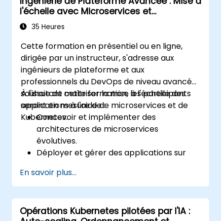
Ingénierie de Plateforme Avancée : Mise à
l'échelle avec Microservices et
Kubernetes
35 Heures
Cette formation en présentiel ou en ligne,
dirigée par un instructeur, s'adresse aux
ingénieurs de plateforme et aux
professionnels du DevOps de niveau avancé
souhaitant maîtriser la mise à l'échelle des
À l'issue de cette formation, les participants
applications à l'aide de microservices et de
seront en mesure de :
Kubernetes.
Concevoir et implémenter des
architectures de microservices
évolutives.
Déployer et gérer des applications sur
des clusters Kubernetes.
En savoir plus...
Utiliser les chartes Helm pour un
déploiement efficace des services.
Surveiller et maintenir la santé des
Opérations Kubernetes pilotées par l'IA :
microservices en production.