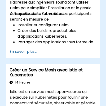
s'adresse aux ingénieurs souhaitant utiliser
Helm pour simplifier l'installation et la gestion
des applications Kubernetes.
À l'issue de cette formation, les participants
seront en mesure de :
Installer et configurer Helm.
Créer des builds reproductibles
d'applications Kubernetes.
Partager des applications sous forme de
charts Helm.
En savoir plus...
Déployer des applications tierces
enregistrées en tant que charts Helm.
Gérer les versions des packages Helm.
Créer un Service Mesh avec Istio et
Kubernetes
14 Heures
Istio est un service mesh open-source qui
s'exécute sur Kubernetes pour fournir une
connectivité sécurisée, observable et gérable