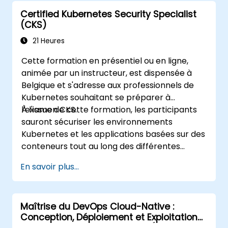
ckad/
Certified Kubernetes Security Specialist
(CKS)
21 Heures
Cette formation en présentiel ou en ligne,
animée par un instructeur, est dispensée à
Belgique et s'adresse aux professionnels de
Kubernetes souhaitant se préparer à
l'examen CKS.
À l'issue de cette formation, les participants
sauront sécuriser les environnements
Kubernetes et les applications basées sur des
conteneurs tout au long des différentes
étapes du cycle de vie d'une application :
En savoir plus...
construction, déploiement et exécution.
Maîtrise du DevOps Cloud-Native :
Conception, Déploiement et Exploitation
de Microservices Kubernetes Évolutifs