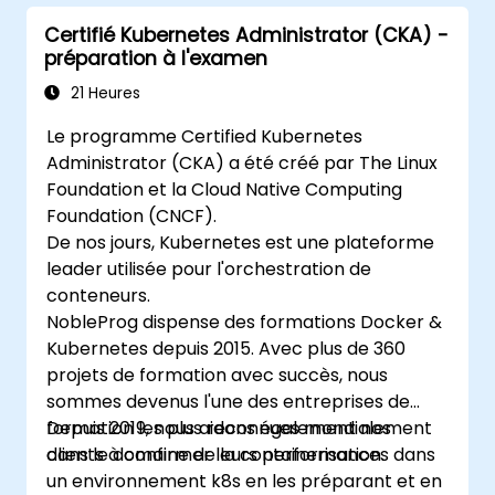
Certifié Kubernetes Administrator (CKA) -
préparation à l'examen
21 Heures
Le programme Certified Kubernetes
Administrator (CKA) a été créé par The Linux
Foundation et la Cloud Native Computing
Foundation (CNCF).
De nos jours, Kubernetes est une plateforme
leader utilisée pour l'orchestration de
conteneurs.
NobleProg dispense des formations Docker &
Kubernetes depuis 2015. Avec plus de 360
projets de formation avec succès, nous
sommes devenus l'une des entreprises de
formation les plus reconnues mondialement
Depuis 2019, nous aidons également nos
dans le domaine de la containerisation.
clients à confirmer leurs performances dans
un environnement k8s en les préparant et en