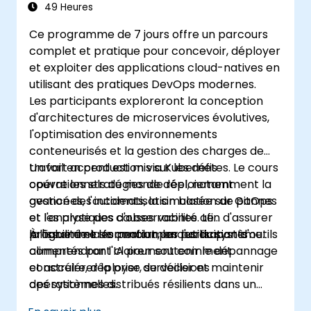
49 Heures
Ce programme de 7 jours offre un parcours
complet et pratique pour concevoir, déployer
et exploiter des applications cloud-natives en
utilisant des pratiques DevOps modernes.
Les participants exploreront la conception
d'architectures de microservices évolutives,
l'optimisation des environnements
conteneurisés et la gestion des charges de
travail en production via Kubernetes. Le cours
Un fort accent est mis sur les défis
couvre les stratégies de déploiement
opérationnels du monde réel, notamment la
avancées, l'automatisation basée sur GitOps
gestion des incidents, la simulation de pannes
et les pratiques d'observabilité afin d'assurer
et l'analyse des causes racines. Le
la fiabilité et les performances du système.
programme se conclut par l'utilisation d'outils
À l'issue de la formation, les participants
alimentés par l'IA pour soutenir le dépannage
comprendront clairement comment
et accélérer la prise de décisions
construire, déployer, surveiller et maintenir
opérationnelles.
des systèmes distribués résilients dans un
environnement basé sur Kubernetes.