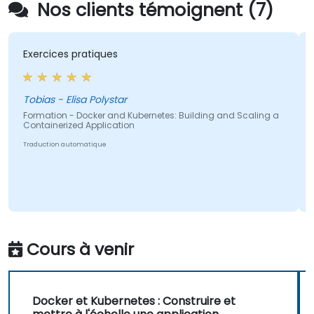
Nos clients témoignent (7)
es pratiques
Le formateur
Cinq pouces l
questions et
je n'ai ress
 Elisa Polystar
peu en retar
n - Docker and Kubernetes: Building and Scaling a
rized Application
Alexandre - E
 automatique
Formation - Do
Containerized 
Traduction autom
Cours à venir
Docker et Kubernetes : Construire et