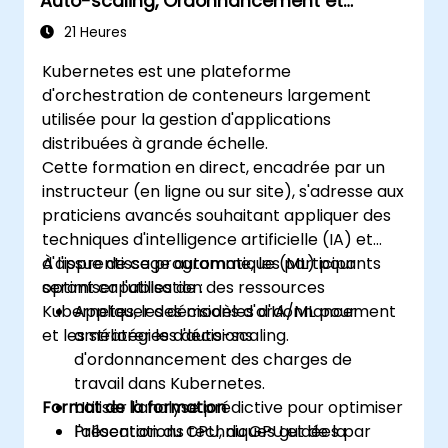
Auto-scaling, Ordonnancement et
Appliquer les meilleures pratiques en
Optimisation des Ressources
matière de sécurité et de conformité
21 Heures
dans un environnement Kubernetes.
Kubernetes est une plateforme
d'orchestration de conteneurs largement
utilisée pour la gestion d'applications
distribuées à grande échelle.
Cette formation en direct, encadrée par un
instructeur (en ligne ou sur site), s'adresse aux
praticiens avancés souhaitant appliquer des
techniques d'intelligence artificielle (IA) et
d'apprentissage automatique (ML) pour
À l'issue de ce programme, les participants
optimiser l'utilisation des ressources
seront capables de :
Kubernetes, les décisions d'ordonnancement
Appliquer des modèles d'IA/ML pour
et les stratégies d'auto-scaling.
améliorer les décisions
d'ordonnancement des charges de
travail dans Kubernetes.
Format de la formation
Utiliser l'analyse prédictive pour optimiser
l'allocation du CPU, du GPU et de la
Présentations techniques guidées par