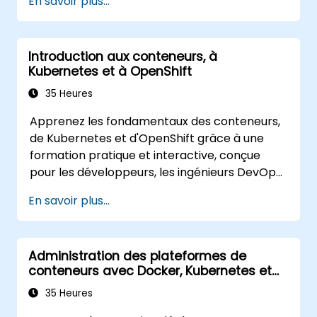
En savoir plus...
Introduction aux conteneurs, à
Kubernetes et à OpenShift
35 Heures
Apprenez les fondamentaux des conteneurs,
de Kubernetes et d'OpenShift grâce à une
formation pratique et interactive, conçue
pour les développeurs, les ingénieurs DevOps
et les professionnels IT. Les participants
En savoir plus...
apprendront comment concevoir des
applications conteneurisées, déployer des
charges de travail, gérer les ressources
Administration des plateformes de
Kubernetes et utiliser OpenShift pour
conteneurs avec Docker, Kubernetes et
simplifier la livraison d'applications modernes
OpenShift
dans des environnements cloud et hybrides.
35 Heures