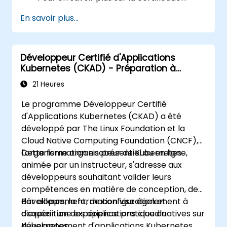
CKA, veuillez visiter :
En savoir plus...
https://training.linuxfoundation.org/certificatio
kubernetes-administrator-cka
Développeur Certifié d'Applications
Kubernetes (CKAD) - Préparation à
l'examen
21 Heures
Le programme Développeur Certifié
d'Applications Kubernetes (CKAD) a été
développé par The Linux Foundation et la
Cloud Native Computing Foundation (CNCF),
l'organisme organisateur de Kubernetes.
Cette formation en présentiel ou en ligne,
animée par un instructeur, s'adresse aux
développeurs souhaitant valider leurs
compétences en matière de conception, de
développement, de configuration et
Par ailleurs, la formation vise également à
d'exposition des applications cloud natives sur
acquérir une expérience pratique du
Kubernetes.
développement d'applications Kubernetes.