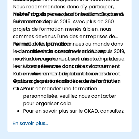
Nous recommandons donc d'y participer,
même si vous n'avez pas l'intention de passer
NobleProg
dispense des formations Docker &
l'examen CKAD.
Kubernetes depuis 2015. Avec plus de 360
projets de formation menés à bien, nous
sommes devenus l'une des entreprises de
formation les plus reconnues au monde dans
Format de la formation
le domaine de la containerisation. Depuis 2019,
Conférence interactive et débats.
nous aidons également nos clients à valider
Nombreux exercices et mises en pratique.
leurs compétences dans un environnement
Mises en œuvre concrètes dans un
Kubernetes en les préparant et en les
environnement de laboratoire en direct.
encourageant à réussir les examens CKA et
Options de personnalisation de la formation
CKAD.
Pour demander une formation
personnalisée, veuillez nous contacter
pour organiser cela.
Pour en savoir plus sur le CKAD, consultez
:
En savoir plus...
https://training.linuxfoundation.org/certificatio
kubernetes-application-developer-