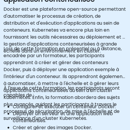
Docker est une plateforme open-source permettant
d'automatiser le processus de création, de
distribution et d'exécution d'applications au sein de
conteneurs. Kubernetes va encore plus loin en
fournissant les outils nécessaires au déploiement et à
la gestion d'applications conteneurisées à grande
Lors de cette formation en présentiel ou à distance,
échelle dans un environnement en cluster.
encadrée par un formateur, les participants
apprendront à créer et gérer des conteneurs
Docker, puis à déployer une application exemple à
l'intérieur d'un conteneur. Ils apprendront également
à automatiser, à mettre à l'échelle et à gérer leurs
À l'issue de cette formation, les participants seront
applications conteneurisées au sein d'un cluster
capables de :
Kubernetes. Enfin, la formation abordera des sujets
plus avancés, guidant les participants à travers le
Configurer et exécuter un conteneur Docker.
processus de sécurisation, de mise à l'échelle et de
Déployer un serveur et une application web
surveillance d'un cluster Kubernetes.
conteneurisés.
Créer et gérer des images Docker.