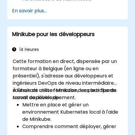
Déployer et gérer des conteneurs à l'aide
En savoir plus...
de kubectl et du tableau de bord
Minikube.
Mettre en place des solutions de
Minikube pour les développeurs
stockage persistant et de réseau pour
Kubernetes.
Utiliser Minikube pour le développement,
14 Heures
les tests et le débogage d'applications.
Cette formation en direct, dispensée par un
formateur à Belgique (en ligne ou en
présentiel), s'adresse aux développeurs et
ingénieurs DevOps de niveau intermédiaire
souhaitant utiliser Minikube dans leur flux de
À l'issue de cette formation, les participants
travail de développement.
seront capables de :
Mettre en place et gérer un
environnement Kubernetes local à l'aide
de Minikube.
Comprendre comment déployer, gérer
et déboguer des applications sur