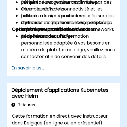
périphérie aux ressources limitées.
Présentations guidées appuyées par des
Gérer les défis de connectivité et les
exemples concrets.
patterns de synchronisation.
Labs et exercices pratiques basés sur des
Optimiser les performances, le stockage
scénarios de déploiement en périphérie.
Options de personnalisation du cours
et le réseau pour des scénarios en
Expérience pratique avec les frameworks
périphérie concrets.
Kubernetes pour l'Edge.
Pour demander une formation
personnalisée adaptée à vos besoins en
matière de plateforme edge, veuillez nous
contacter afin de convenir des détails.
En savoir plus...
Déploiement d'applications Kubernetes
avec Helm
7 Heures
Cette formation en direct avec instructeur
dans Belgique (en ligne ou en présentiel)