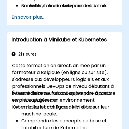
Surveiller, tracer et dépanner les
contacter afin de convenir des détails.
microservices avec Prometheus, Grafana
En savoir plus...
et Jaeger.
Intégrer Istio avec Calico pour des
politiques réseau avancées et la sécurité.
Introduction à Minikube et Kubernetes
21 Heures
Cette formation en direct, animée par un
formateur à Belgique (en ligne ou sur site),
s'adresse aux développeurs logiciels et aux
professionnels DevOps de niveau débutant à
intermédiaire souhaitant apprendre à mettre
À l'issue de cette formation, les participants
en place et gérer un environnement
seront capables de :
Kubernetes local à l'aide de Minikube.
Installer et configurer Minikube sur leur
machine locale.
Comprendre les concepts de base et
l'architecture de Kubernetes.