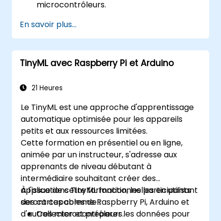
microcontrôleurs.
Optimiser l'inférence de l'IA pour une
En savoir plus...
consommation électrique réduite.
Intégrer le TinyML dans des applications
IoT réelles.
TinyML avec Raspberry Pi et Arduino
21 Heures
Le TinyML est une approche d'apprentissage
automatique optimisée pour les appareils
petits et aux ressources limitées.
Cette formation en présentiel ou en ligne,
animée par un instructeur, s'adresse aux
apprenants de niveau débutant à
intermédiaire souhaitant créer des
applications TinyML fonctionnelles en utilisant
À l'issue de cette formation, les participants
des cartes comme Raspberry Pi, Arduino et
seront capables de :
d'autres microcontrôleurs.
Collecter et préparer les données pour