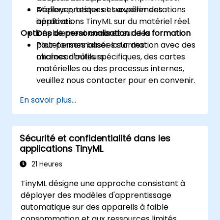
Déployer, tester et surveiller des
Ateliers pratiques et expérimentations
applications TinyML sur du matériel réel.
itératives.
Options de personnalisation de la formation
Déploiement concret sur des
plateformes basées sur des
Pour personnaliser la formation avec des
microcontrôleurs.
chaînes d'outils spécifiques, des cartes
matérielles ou des processus internes,
veuillez nous contacter pour en convenir.
En savoir plus...
Sécurité et confidentialité dans les
applications TinyML
21 Heures
TinyML désigne une approche consistant à
déployer des modèles d'apprentissage
automatique sur des appareils à faible
consommation et aux ressources limités,