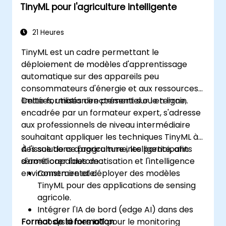
TinyML pour l'agriculture intelligente
21 Heures
TinyML est un cadre permettant le
déploiement de modèles d'apprentissage
automatique sur des appareils peu
consommateurs d'énergie et aux ressources
limitées, utilisés directement sur le terrain.
Cette formation en présentiel ou en ligne,
encadrée par un formateur expert, s'adresse
aux professionnels de niveau intermédiaire
souhaitant appliquer les techniques TinyML à
des solutions d'agriculture intelligente, afin
À l'issue de ce programme, les participants
d'améliorer l'automatisation et l'intelligence
seront capables de :
environnementale.
Construire et déployer des modèles
TinyML pour des applications de sensing
agricole.
Intégrer l'IA de bord (edge AI) dans des
Format de la formation
écosystèmes IoT pour le monitoring