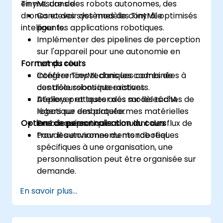
TinyML dans des robots autonomes, des
en mesure de :
drones et des systèmes de contrôle
Concevoir des modèles TinyML optimisés
intelligents.
pour les applications robotiques.
Implémenter des pipelines de perception
sur l'appareil pour une autonomie en
Format du cours
temps réel.
Intégrer TinyML dans les cadres de
Conférences techniques combinées à
contrôle robotique existants.
des discussions interactives.
Déployer et tester des modèles d'IA
Ateliers pratiques axés sur les tâches de
légers sur des plateformes matérielles
robotique embarquée.
Options de personnalisation du cours
embarquées.
Exercices pratiques simulant des flux de
travail autonomes du monde réel.
Pour les environnements robotiques
spécifiques à une organisation, une
personnalisation peut être organisée sur
demande.
En savoir plus...