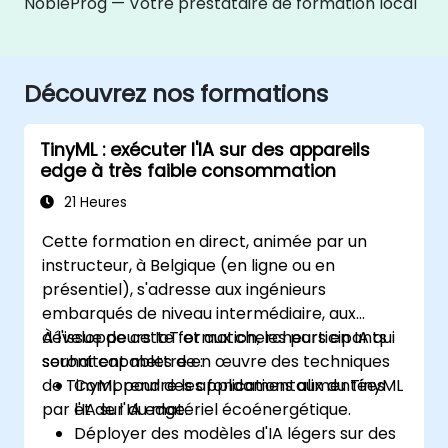
NobleProg — Votre prestataire de formation local
Découvrez nos formations
TinyML : exécuter l'IA sur des appareils
edge à très faible consommation
21 Heures
Cette formation en direct, animée par un
instructeur, à Belgique (en ligne ou en
présentiel), s'adresse aux ingénieurs
embarqués de niveau intermédiaire, aux
développeurs IoT et aux chercheurs en IA qui
À l'issue de cette formation, les participants
souhaitent mettre en œuvre des techniques
seront capables de :
de TinyML pour des applications alimentées
Comprendre les fondamentaux du TinyML
par l'IA sur du matériel écoénergétique.
et de l'IA edge.
Déployer des modèles d'IA légers sur des