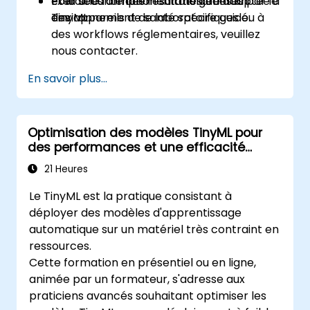
et la sécurité des résultats générés par le
Exercices d'implémentation dans un
Pour une formation sur mesure adaptée à
TinyML.
environnement de laboratoire guidé.
des appareils de santé spécifiques ou à
des workflows réglementaires, veuillez
nous contacter.
En savoir plus...
Optimisation des modèles TinyML pour
des performances et une efficacité
optimales
21 Heures
Le TinyML est la pratique consistant à
déployer des modèles d'apprentissage
automatique sur un matériel très contraint en
ressources.
Cette formation en présentiel ou en ligne,
animée par un formateur, s'adresse aux
praticiens avancés souhaitant optimiser les