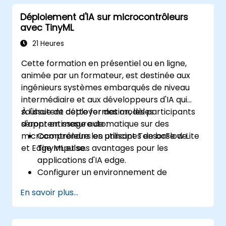
microcontrôleurs basse consommation.
Déploiement d'IA sur microcontrôleurs
Implémenter la maintenance prédictive
avec TinyML
et la détection d'anomalies à l'aide de la
TinyML.
21 Heures
Optimiser les modèles TinyML pour une
Cette formation en présentiel ou en ligne,
utilisation efficace de l'énergie et de la
animée par un formateur, est destinée aux
mémoire.
ingénieurs systèmes embarqués de niveau
intermédiaire et aux développeurs d'IA qui
souhaitent déployer des modèles
À l'issue de cette formation, les participants
d'apprentissage automatique sur des
seront en mesure de :
microcontrôleurs en utilisant TensorFlow Lite
Comprendre les principes de base de
et Edge Impulse.
TinyML et ses avantages pour les
applications d'IA edge.
Configurer un environnement de
développement pour les projets TinyML.
En savoir plus...
Entraîner, optimiser et déployer des
modèles d'IA sur des microcontrôleurs à
faible consommation.