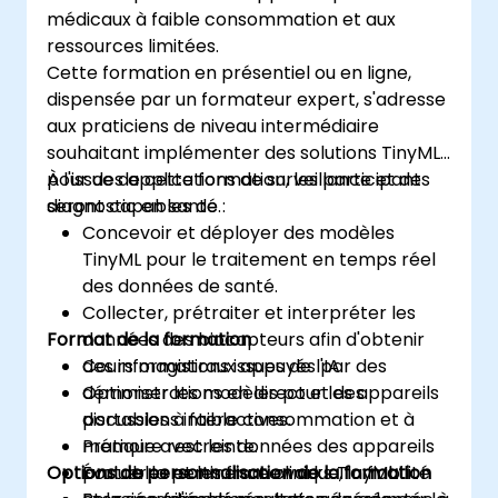
médicaux à faible consommation et aux
ressources limitées.
Cette formation en présentiel ou en ligne,
dispensée par un formateur expert, s'adresse
aux praticiens de niveau intermédiaire
souhaitant implémenter des solutions TinyML
pour des applications de surveillance et de
À l'issue de cette formation, les participants
diagnostic en santé.
seront capables de :
Concevoir et déployer des modèles
TinyML pour le traitement en temps réel
des données de santé.
Collecter, prétraiter et interpréter les
Format de la formation
données des biocapteurs afin d'obtenir
des informations issues de l'IA.
Cours magistraux appuyés par des
Optimiser les modèles pour les appareils
démonstrations en direct et des
portables à faible consommation et à
discussions interactives.
mémoire restreinte.
Pratique avec les données des appareils
Options de personnalisation de la formation
Évaluer la pertinence clinique, la fiabilité
portables et les frameworks TinyML.