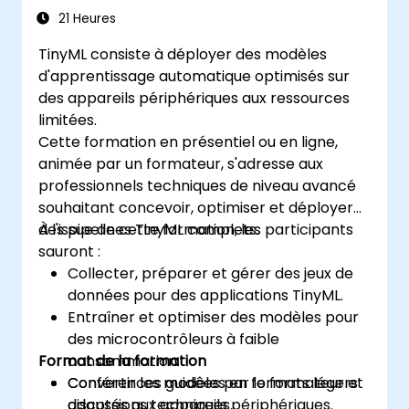
21 Heures
TinyML consiste à déployer des modèles
d'apprentissage automatique optimisés sur
des appareils périphériques aux ressources
limitées.
Cette formation en présentiel ou en ligne,
animée par un formateur, s'adresse aux
professionnels techniques de niveau avancé
souhaitant concevoir, optimiser et déployer
des pipelines TinyML complets.
À l'issue de cette formation, les participants
sauront :
Collecter, préparer et gérer des jeux de
données pour des applications TinyML.
Entraîner et optimiser des modèles pour
des microcontrôleurs à faible
Format de la formation
consommation.
Convertir les modèles en formats légers
Conférences guidées par le formateur et
adaptés aux appareils périphériques.
discussions techniques.