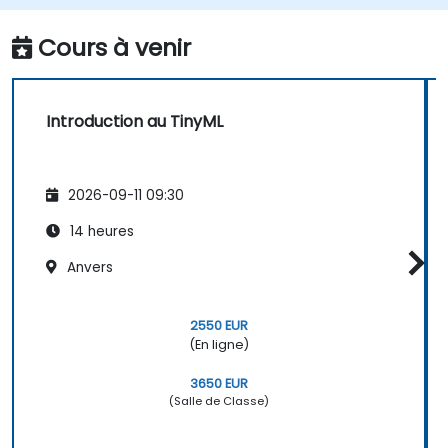
gestes, la détection d'anomalies et le
traitement audio.
Cours à venir
Introduction au TinyML
2026-09-11 09:30
14 heures
Anvers
2550 EUR
(En ligne)
3650 EUR
(Salle de Classe)