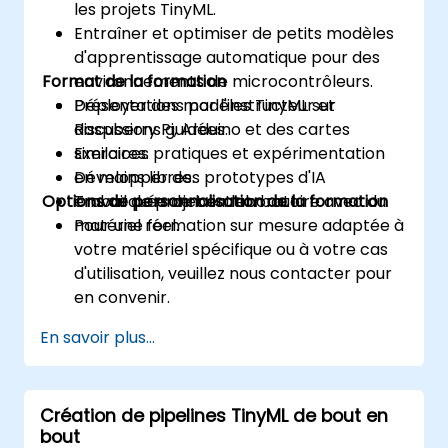
les projets TinyML.
Entraîner et optimiser de petits modèles
d'apprentissage automatique pour des
Format de la formation
environnements de microcontrôleurs.
Déployer des modèles TinyML sur
Présentations par l'instructeur et
Raspberry Pi, Arduino et des cartes
discussions guidées.
similaires.
Exercices pratiques et expérimentation
Développer des prototypes d'IA
en mains libres.
Options de personnalisation de la formation
embarquée de bout en bout.
Travail de projet en laboratoire avec du
matériel réel.
Pour une formation sur mesure adaptée à
votre matériel spécifique ou à votre cas
d'utilisation, veuillez nous contacter pour
en convenir.
En savoir plus...
Création de pipelines TinyML de bout en
bout