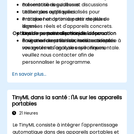
automatisé des cultures.
Présentations guidées et discussions
Utiliser des outils spécialisés pour
techniques appliquées.
entraîner et optimiser des modèles
Pratique hands-on à partir de jeux de
légers.
données réels et d'appareils concrets.
Options de personnalisation de la formation
Mettre au point des workflows pour
Expérimentations pratiques dans un
l'irrigation de précision, la détection des
environnement de laboratoire assisté.
Pour une formation sur mesure adaptée à
ravageurs et l'analyse environnementale.
vos systèmes agricoles spécifiques,
veuillez nous contacter afin de
personnaliser le programme.
En savoir plus...
TinyML dans la santé : l'IA sur les appareils
portables
21 Heures
Le TinyML consiste à intégrer l'apprentissage
automatique dans des appareils portables et