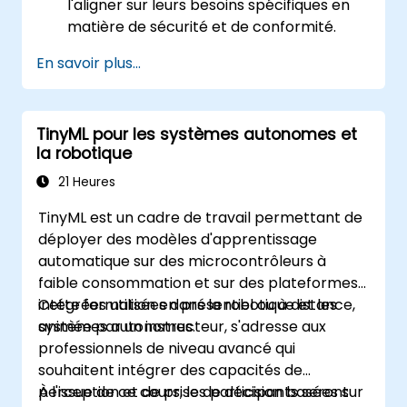
l'aligner sur leurs besoins spécifiques en
matière de sécurité et de conformité.
En savoir plus...
TinyML pour les systèmes autonomes et
la robotique
21 Heures
TinyML est un cadre de travail permettant de
déployer des modèles d'apprentissage
automatique sur des microcontrôleurs à
faible consommation et sur des plateformes
intégrées utilisées dans la robotique et les
Cette formation en présentiel ou à distance,
systèmes autonomes.
animée par un instructeur, s'adresse aux
professionnels de niveau avancé qui
souhaitent intégrer des capacités de
perception et de prise de décision basées sur
À l'issue de ce cours, les participants seront