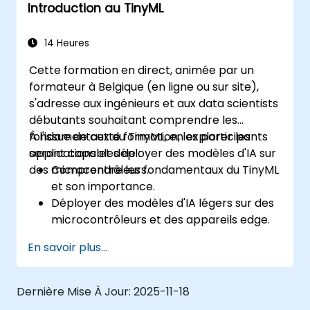
Introduction au TinyML
Utiliser TensorFlow Lite et Edge Impulse
pour mettre en œuvre des applications
TinyML réelles.
14 Heures
Optimiser les modèles d'IA pour
Cette formation en direct, animée par un
l'efficacité énergétique et les contraintes
formateur à Belgique (en ligne ou sur site),
de mémoire.
s'adresse aux ingénieurs et aux data scientists
débutants souhaitant comprendre les
fondamentaux du TinyML, en explorer les
À l'issue de cette formation, les participants
applications et déployer des modèles d'IA sur
seront capables de :
des microcontrôleurs.
Comprendre les fondamentaux du TinyML
et son importance.
Déployer des modèles d'IA légers sur des
microcontrôleurs et des appareils edge.
Optimiser et affiner des modèles
En savoir plus...
d'apprentissage automatique pour une
consommation d'énergie réduite.
Appliquer le TinyML à des cas d'utilisation
Dernière Mise À Jour:
2025-11-18
réels tels que la reconnaissance de