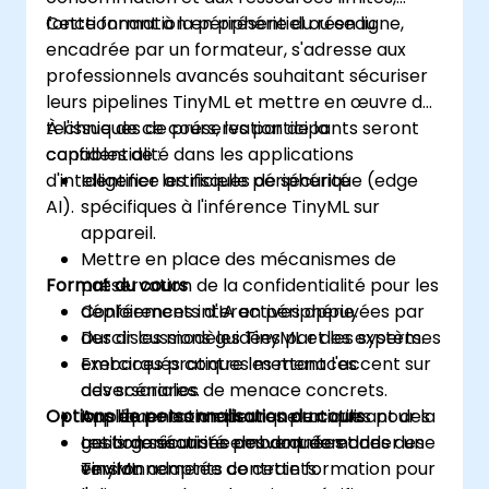
fonctionnant à la périphérie du réseau.
Cette formation en présentiel ou en ligne,
encadrée par un formateur, s'adresse aux
professionnels avancés souhaitant sécuriser
leurs pipelines TinyML et mettre en œuvre des
techniques de préservation de la
À l'issue de ce cours, les participants seront
confidentialité dans les applications
capables de :
d'intelligence artificielle périphérique (edge
Identifier les risques de sécurité
AI).
spécifiques à l'inférence TinyML sur
appareil.
Mettre en place des mécanismes de
Format du cours
préservation de la confidentialité pour les
déploiements d'IA en périphérie.
Conférences interactives appuyées par
Durcir les modèles TinyML et les systèmes
des discussions guidées par des experts.
embarqués contre les menaces
Exercices pratiques mettant l'accent sur
adversariales.
des scénarios de menace concrets.
Options de personnalisation du cours
Appliquer les meilleures pratiques pour la
Implémentation pratique en utilisant des
gestion sécurisée des données dans des
outils de sécurité embarquée et de
Les organisations peuvent demander une
environnements contraints.
TinyML.
version adaptée de cette formation pour