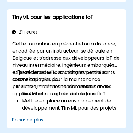
TinyML pour les applications IoT
21 Heures
Cette formation en présentiel ou à distance,
encadrée par un instructeur, se déroule en
Belgique et s'adresse aux développeurs IoT de
niveau intermédiaire, ingénieurs embarqués
et praticiens de l'IA souhaitant mettre en
À l'issue de cette formation, les participants
œuvre la TinyML pour la maintenance
seront capables de :
prédictive, la détection d'anomalies et des
Comprendre les fondamentaux de la
applications de capteurs intelligents.
TinyML et ses applications dans l'IoT.
Mettre en place un environnement de
développement TinyML pour des projets
IoT.
En savoir plus...
Développer et déployer des modèles
d'apprentissage automatique sur des