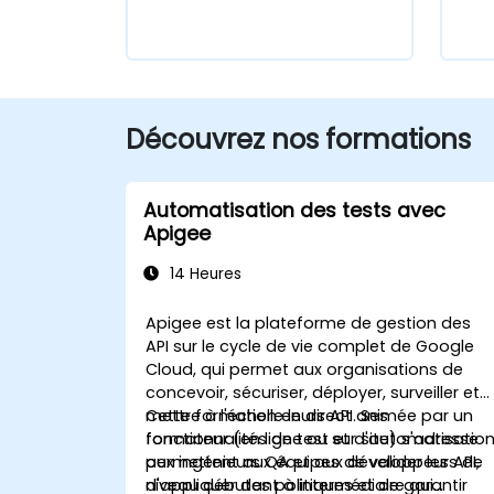
Découvrez nos formations
Automatisation des tests avec
Apigee
14 Heures
Apigee est la plateforme de gestion des
API sur le cycle de vie complet de Google
Cloud, qui permet aux organisations de
concevoir, sécuriser, déployer, surveiller et
mettre à l'échelle leurs API. Ses
Cette formation en direct animée par un
fonctionnalités de test et d'automatisatio
formateur (en ligne ou sur site) s'adresse
permettent aux équipes de valider les API,
aux ingénieurs QA et aux développeurs de
d'appliquer des politiques et de garantir
niveau débutant à intermédiaire qui