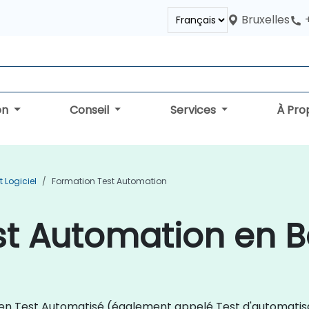
Bruxelles
on
Conseil
Services
À Pro
 Logiciel
Formation Test Automation
st Automation en B
ion en Test Automatisé (également appelé Test d'automati