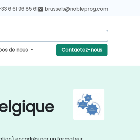
+33 6 61 96 85 61
brussels@nobleprog.com
pos de nous
Contactez-nous
elgique
sation) encadrés par un formateur