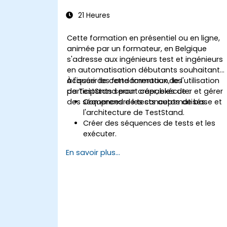
21 Heures
Cette formation en présentiel ou en ligne,
animée par un formateur, en Belgique
s'adresse aux ingénieurs test et ingénieurs
en automatisation débutants souhaitant
acquérir les fondamentaux de l'utilisation
À l'issue de cette formation, les
de TestStand pour créer, exécuter et gérer
participants seront capables de :
des séquences de tests automatisés.
Comprendre les concepts de base et
l'architecture de TestStand.
Créer des séquences de tests et les
exécuter.
Utiliser les fonctionnalités
En savoir plus...
collaboratives de TestStand dans des
environnements de développement d
tests en équipe.
Intégrer TestStand avec d'autres outils
logiciels et instruments de test.
Développer des étapes de test
personnalisées et des plugins dans