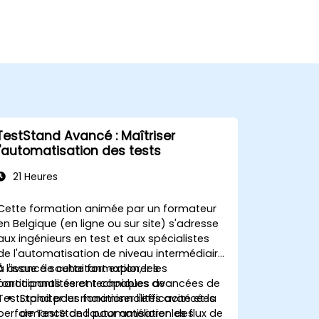
TestStand Avancé : Maîtriser
l'automatisation des tests
21 Heures
Cette formation animée par un formateur
en Belgique (en ligne ou sur site) s'adresse
aux ingénieurs en test et aux spécialistes
de l'automatisation de niveau intermédiaire
à avancé souhaitant explorer les
À l'issue de cette formation, les
fonctionnalités et techniques avancées de
participants seront capables de :
TestStand pour maximiser l'efficacité et la
Exploiter les fonctionnalités avancées
performance de l'automatisation des
de TestStand pour améliorer les flux de