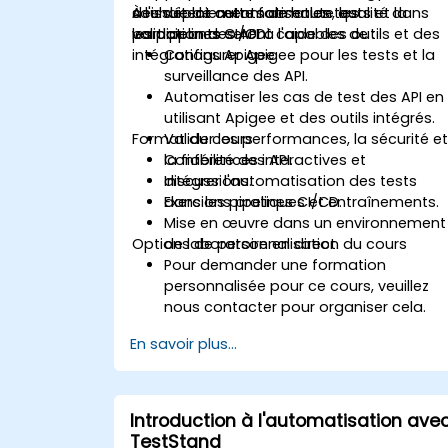
des déploiements de haute qualité dans
souhaitent automatiser les tests et la
À l'issue de cette formation, les
les pipelines CI/CD.
validation des API à l'aide des outils et des
participants seront capables de :
intégrations Apigee.
Configurer Apigee pour les tests et la
surveillance des API.
Automatiser les cas de test des API en
utilisant Apigee et des outils intégrés.
Format du cours
Valider les performances, la sécurité e
la fiabilité des API.
Conférences interactives et
Intégrer l'automatisation des tests
discussions.
dans les pipelines CI/CD.
Exercions pratiques et entraînements.
Mise en œuvre dans un environnement
Options de personnalisation du cours
de laboratoire en direct.
Pour demander une formation
personnalisée pour ce cours, veuillez
nous contacter pour organiser cela.
En savoir plus...
Introduction à l'automatisation ave
TestStand