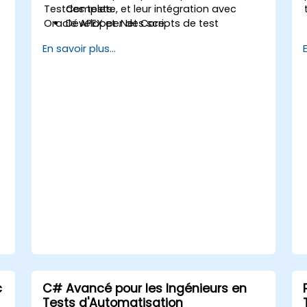
TestComplete, et leur intégration avec
des tests.
Oracle APEX et .Net Core.
Développer des scripts de test
avancés et des cadres de travail
En savoir plus...
(frameworks).
Intégrer l'automatisation des tests aux
applications Oracle APEX et .Net Core.
t
Appliquer des techniques
d'apprentissage automatique
(machine learning) pour améliorer
l'automatisation des tests.
Passer efficacement du test manuel
au test automatisé.
Gérer des projets de test externalisés
et maintenir les standards de qualité.
c
C# Avancé pour les Ingénieurs en
Tests d'Automatisation