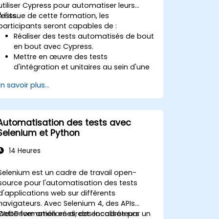
utiliser Cypress pour automatiser leurs
tests.
À l'issue de cette formation, les
participants seront capables de :
Réaliser des tests automatisés de bout
en bout avec Cypress.
Mettre en œuvre des tests
d'intégration et unitaires au sein d'une
application web.
En savoir plus...
Utiliser Cypress comme alternative à
Selenium.
Automatisation des tests avec
Selenium et Python
14 Heures
Selenium est un cadre de travail open-
source pour l'automatisation des tests
d'applications web sur différents
navigateurs. Avec Selenium 4, des APIs
WebDriver améliorées, des localisateurs
Cette formation en direct encadrée par un