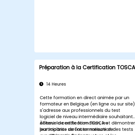
TestStand.
Préparation à la Certification TOSC
14 Heures
Cette formation en direct animée par un
formateur en Belgique (en ligne ou sur site
s'adresse aux professionnels du test
logiciel de niveau intermédiaire souhaitant
obtenir la certification TOSCA et démontre
À l'issue de cette formation, les
leur maîtrise de l'automatisation des tests
participants seront en mesure de :