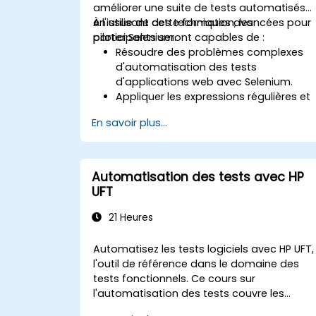
améliorer une suite de tests automatisés
en utilisant des techniques avancées pour
À l'issue de cette formation, les
piloter Selenium.
participants seront capables de :
Résoudre des problèmes complexes
d'automatisation des tests
d'applications web avec Selenium.
Appliquer les expressions régulières et
les techniques de vérification basées
En savoir plus...
sur des motifs.
Gérer les exceptions qui interrompent
l'exécution des tests.
Rechercher des objets web
Automatisation des tests avec HP
programmatically.
UFT
Capturer dynamiquement des
données depuis des contrôles web.
21 Heures
Créer un framework de test piloté par
les données.
Automatisez les tests logiciels avec HP UFT,
Répandre les tests avec Selenium Grid.
l'outil de référence dans le domaine des
tests fonctionnels. Ce cours sur
l'automatisation des tests couvre les
scripts d'enregistrement et de lecture,