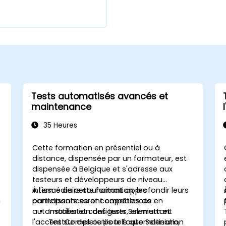
Tests automatisés avancés et
maintenance
35 Heures
Cette formation en présentiel ou à
distance, dispensée par un formateur, est
dispensée à Belgique et s'adresse aux
testeurs et développeurs de niveau
intermédiaire souhaitant approfondir leurs
À l'issue de cette formation, les
n
connaissances et compétences en
participants seront capables de :
automatisation des tests, en mettant
Installer et configurer Selenium et
l'accent sur des outils tels que Selenium,
TestComplete pour l'automatisation