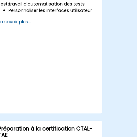
tests.
travail d'automatisation des tests.
Personnaliser les interfaces utilisateur
et développer des séquences de tests
En savoir plus...
avancées.
Mettre en œuvre des techniques
avancées de traitement et de
restitution des résultats.
Intégrer TestStand avec des bases de
données externes, des systèmes et du
matériel.
Appliquer les bonnes pratiques pour la
maintenance, la gestion, le dépannage
et le débogage de séquences de tests
complexes.
Préparation à la certification CTAL-
TAE