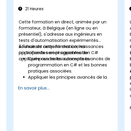
21 Heures
Cette formation en direct, animée par un
formateur, à Belgique (en ligne ou en
présentiel), s'adresse aux ingénieurs en
tests d'automatisation expérimentés
souhaitant acquérir des connaissances
À l'issue de cette formation, les
approfondies en programmation C#
participants seront capables de :
appliquée aux tests automatisés.
Comprendre les concepts avancés de
programmation en C# et les bonnes
pratiques associées.
Appliquer les principes avancés de la
programmation orientée objet pour
En savoir plus...
concevoir des solutions
e
d'automatisation efficaces et flexibles.
Concevoir et développer des cadres
d'automatisation modulaires et
réutilisables en suivant les meilleures
pratiques du secteur.