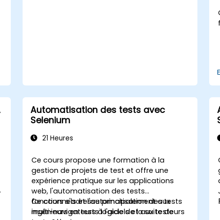
A
Automatisation des tests avec
Selenium
21 Heures
Ce cours propose une formation à la
)
gestion de projets de test et offre une
expérience pratique sur les applications
web, l'automatisation des tests
r
fonctionnels et l'automatisation des tests
Ce cours s'adresse principalement aux
multi-navigateurs à l'aide de la suite de
ingénieurs en tests logiciels et aux testeurs