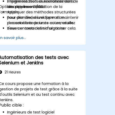
Intégrer les tests automatisés dans
Implémentation en environnement de
Options de personnalisation de la
des pipelines CI/CD.
laboratoire en direct.
formation
Appliquer des méthodes structurées
pour planifier, développer et maintenir
Pour demander une formation
des solutions de tests automatisés.
personnalisée pour ce cours, veuillez
S'exercer avec des simulations
nous contacter afin d'organiser cela.
d'examen et se familiariser avec les
En savoir plus...
formats de tests réels.
Automatisation des tests avec
Selenium et Jenkins
21 Heures
Ce cours propose une formation à la
gestion de projets de test grâce à la suite
d'outils Selenium et au test continu avec
Jenkins.
Public cible :
Ingénieurs de test logiciel