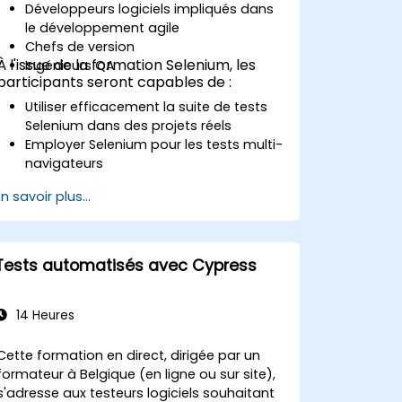
Développeurs logiciels impliqués dans
le développement agile
Chefs de version
À l'issue de la formation Selenium, les
Ingénieurs QA
participants seront capables de :
Utiliser efficacement la suite de tests
Selenium dans des projets réels
Employer Selenium pour les tests multi-
navigateurs
Distribuer les tests à l'aide de Selenium
En savoir plus...
Grid
Exécuter des tests de régression
Selenium dans Jenkins
Préparer des rapports de test et des
Tests automatisés avec Cypress
rapports périodiques grâce à Jenkins
14 Heures
Cette formation en direct, dirigée par un
formateur à Belgique (en ligne ou sur site),
s'adresse aux testeurs logiciels souhaitant