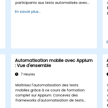
participants aux tests automatisés avec
Selenium WebDriver et C# sous Visual
En savoir plus...
Studio. Si vous n'avez pas d'expérience en
programmation C# ou souhaitez vous
remettre à jour, nous vous invitons à
consulter le cours : C# for Automation Test
Engineers.
Automatisation mobile avec Appium
: Vue d'ensemble
7 Heures
Maîtrisez l'automatisation des tests
mobiles grâce à ce cours de formation
complet sur Appium. Concevez des
frameworks d'automatisation de tests
puissants pour les applications mobiles