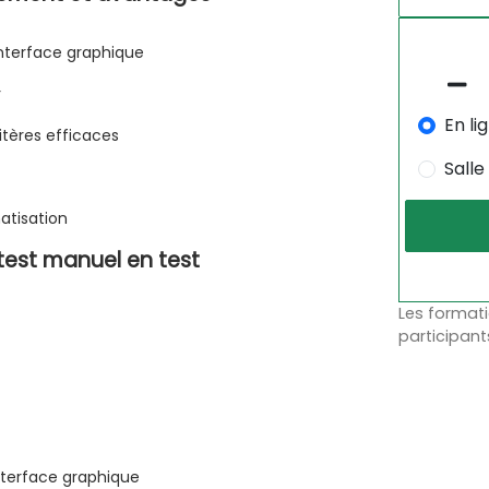
'interface graphique
r
En li
ritères efficaces
Salle
atisation
test manuel en test
Les formati
participant
'interface graphique