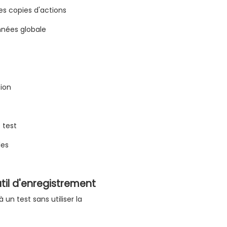
les copies d'actions
onnées globale
tion
 test
les
util d'enregistrement
 un test sans utiliser la