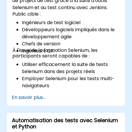
de projets de test grâce à la suite d'outils
Selenium et au test continu avec Jenkins.
Public cible :
Ingénieurs de test logiciel
Développeurs logiciels impliqués dans le
développement agile
Chefs de version
À l'issue de la formation Selenium, les
Ingénieurs QA
participants seront capables de :
Utiliser efficacement la suite de tests
Selenium dans des projets réels
Employer Selenium pour les tests multi-
navigateurs
Distribuer les tests à l'aide de Selenium
En savoir plus...
Grid
Exécuter des tests de régression
Selenium dans Jenkins
Automatisation des tests avec Selenium
Préparer des rapports de test et des
et Python
rapports périodiques grâce à Jenkins