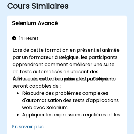
Cours Similaires
Selenium Avancé
14 Heures
Lors de cette formation en présentiel animée
par un formateur à Belgique, les participants
apprendront comment améliorer une suite
de tests automatisés en utilisant des
techniques avancées pour piloter Selenium.
À l'issue de cette formation, les participants
seront capables de :
Résoudre des problèmes complexes
d'automatisation des tests d'applications
web avec Selenium.
Appliquer les expressions régulières et les
techniques de vérification basées sur des
En savoir plus...
motifs.