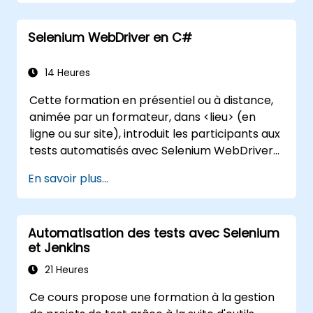
Gérer les exceptions qui interrompent
l'exécution des tests.
Selenium WebDriver en C#
Rechercher des objets web
programmatically.
Capturer dynamiquement des données
14 Heures
depuis des contrôles web.
Cette formation en présentiel ou à distance,
Créer un framework de test piloté par les
animée par un formateur, dans <lieu> (en
données.
ligne ou sur site), introduit les participants aux
Répandre les tests avec Selenium Grid.
tests automatisés avec Selenium WebDriver
et C# sous Visual Studio. Si vous n'avez pas
En savoir plus...
d'expérience en programmation C# ou
souhaitez vous remettre à jour, nous vous
invitons à consulter le cours : C# for
Automatisation des tests avec Selenium
Automation Test Engineers.
et Jenkins
21 Heures
Ce cours propose une formation à la gestion