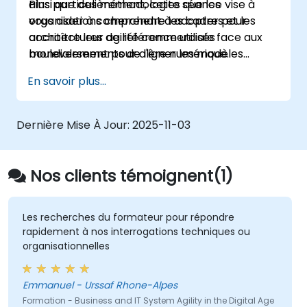
ainsi que des méthodologies que les
Plus particulièrement, cette séance vise à
organisations cherchent à adopter pour
vous aider à comprendre les cadres et les
accroître leur agilité commerciale face aux
architectures de référence utilisés
bouleversements de l'ère numérique.
mondialement pour aligner les modèles
commerciaux numériques avec les
En savoir plus...
architectures des systèmes informatiques, en
adéquation avec l'évolution du paysage
concurrentiel.
Dernière Mise À Jour:
2025-11-03
Nos clients témoignent(1)
Les recherches du formateur pour répondre
rapidement à nos interrogations techniques ou
organisationnelles
Emmanuel - Urssaf Rhone-Alpes
Formation - Business and IT System Agility in the Digital Age