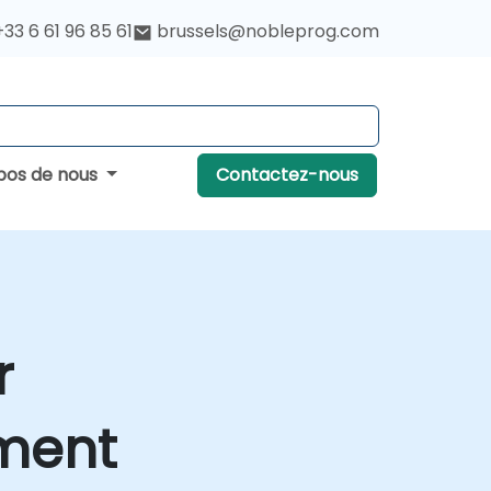
+33 6 61 96 85 61
brussels@nobleprog.com
pos de nous
Contactez-nous
r
ement