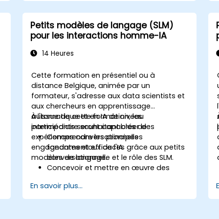
déployer les SLM dans les systèmes de
gestion urbaine.
Évaluer l'impact des SLM sur la
Petits modèles de langage (SLM)
planification urbaine et les solutions de
pour les interactions homme-IA
villes intelligentes.
14 Heures
Cette formation en présentiel ou à
distance Belgique, animée par un
formateur, s'adresse aux data scientists et
aux chercheurs en apprentissage
automatique et en IA de niveau
À l'issue de cette formation, les
intermédiaire souhaitant créer des
participants seront capables de :
expériences conversationnelles
Comprendre les principes
engageantes et efficaces grâce aux petits
fondamentaux de l'IA
modèles de langage.
conversationnelle et le rôle des SLM.
Concevoir et mettre en œuvre des
interactions centrées sur l'utilisateur.
En savoir plus...
Développer et former des SLM pour des
applications interactives.
Évaluer et améliorer l'efficacité de la
communication homme-IA à l'aide de