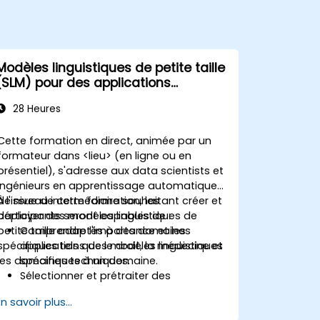
Modèles linguistiques de petite taille
(SLM) pour des applications
spécifiques à un domaine
28 Heures
Cette formation en direct, animée par un
formateur dans <lieu> (en ligne ou en
présentiel), s'adresse aux data scientists et
ingénieurs en apprentissage automatique
de niveau intermédiaire souhaitant créer et
À l'issue de cette formation, les
déployer des modèles linguistiques de
participants seront capables de :
petite taille adaptés à des domaines
Comprendre l'importance et les
spécifiques tels que le droit, la médecine et
applications des modèles linguistiques
les domaines techniques.
spécifiques à un domaine.
Sélectionner et prétraiter des
ensembles de données spécialisés
En savoir plus...
pour l'entraînement des modèles.