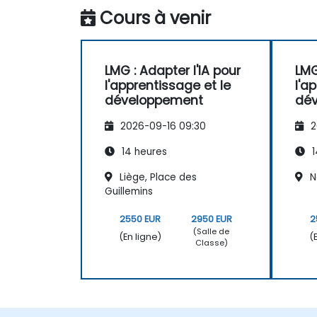
Cours à venir
LMG : Adapter l'IA pour
LMG
l'apprentissage et le
l'a
développement
dé
2026-09-16 09:30
2
14 heures
1
Liège, Place des
Na
Guillemins
2550 EUR
2950 EUR
2
(Salle de
(En ligne)
(
Classe)