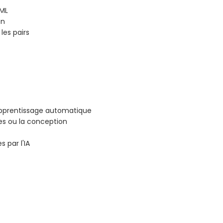
PML
on
les pairs
pprentissage automatique
es ou la conception
s par l'IA