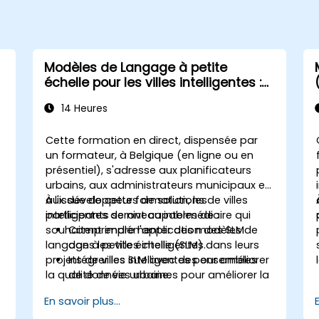
Modèles de Langage à petite
échelle pour les villes intelligentes :
Planification et gestion urbaine avec
14 Heures
l'IA
Cette formation en direct, dispensée par
un formateur, à Belgique (en ligne ou en
présentiel), s'adresse aux planificateurs
urbains, aux administrateurs municipaux et
aux développeurs de solutions de villes
À l'issue de cette formation, les
intelligentes de niveau intermédiaire qui
participants seront capables de :
souhaitent implémenter des modèles de
Comprendre l'application des SLM
langage à petite échelle (SLM) dans leurs
dans les villes intelligentes.
projets de villes intelligentes pour améliorer
Intégrer les SLM avec des ensembles
la qualité de vie urbaine.
de données urbaines pour améliorer la
prise de décision.
En savoir plus...
Développer des stratégies pour