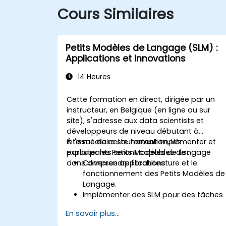
Cours Similaires
Petits Modèles de Langage (SLM) :
Applications et Innovations
14 Heures
Cette formation en direct, dirigée par un
instructeur, en Belgique (en ligne ou sur
site), s'adresse aux data scientists et
développeurs de niveau débutant à
intermédiaire souhaitant implémenter et
À l'issue de cette formation, les
exploiter les Petits Modèles de Langage
participants seront capables de :
dans diverses applications.
Comprendre l'architecture et le
fonctionnement des Petits Modèles de
Langage.
Implémenter des SLM pour des tâches
telles que la génération de texte et
En savoir plus...
l'analyse des sentiments.