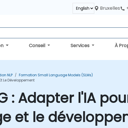
Bruxelles
on
Conseil
Services
À Pro
ion NLP
Formation Small Language Models (SLMs)
 Et Le Développement
 : Adapter l'IA pou
ge et le développ