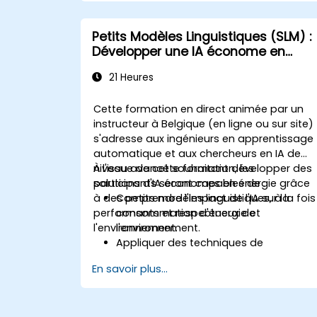
Optimiser et affiner les SLM pour des
cas d'utilisation spécifiques.
Déployer des SLM dans des
Petits Modèles Linguistiques (SLM) :
environnements à ressources limitées.
Développer une IA économe en
Évaluer et interpréter les performances
énergie
des SLM dans des scénarios réels.
21 Heures
Cette formation en direct animée par un
instructeur à Belgique (en ligne ou sur site)
s'adresse aux ingénieurs en apprentissage
automatique et aux chercheurs en IA de
niveau avancé souhaitant développer des
À l'issue de cette formation, les
solutions d'IA économes en énergie grâce
participants seront capables de :
à des petits modèles linguistiques, à la fois
Comprendre l'impact de l'IA sur la
performants et respectueux de
consommation d'énergie et
l'environnement.
l'environnement.
Appliquer des techniques de
compression et d'optimisation des
En savoir plus...
modèles pour réduire leur taille et leur
consommation énergétique.
Utiliser du matériel et des frameworks
logiciels écoénergétiques pour le