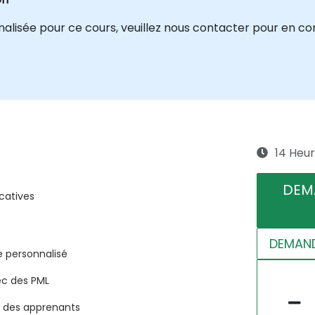
isée pour ce cours, veuillez nous contacter pour en con
14 Heu
DEM
catives
DEMAND
e personnalisé
ec des PML
s des apprenants