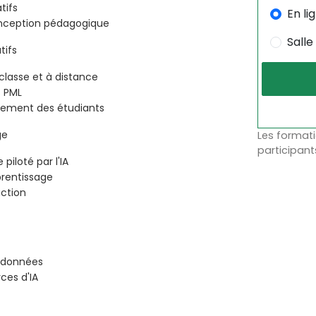
tifs
En li
conception pédagogique
Salle
tifs
classe et à distance
s PML
agement des étudiants
ge
Les formati
participant
piloté par l'IA
prentissage
action
s données
ces d'IA