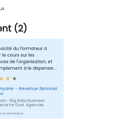
ux
nt (2)
pacité du formateur à
r le cours sur les
ces de l'organisation, et
implement à le dispenser
e principe de sa livraison.
Revenue Services
ho
ion - Big Data Business
gence for Govt. Agencies
on automatique