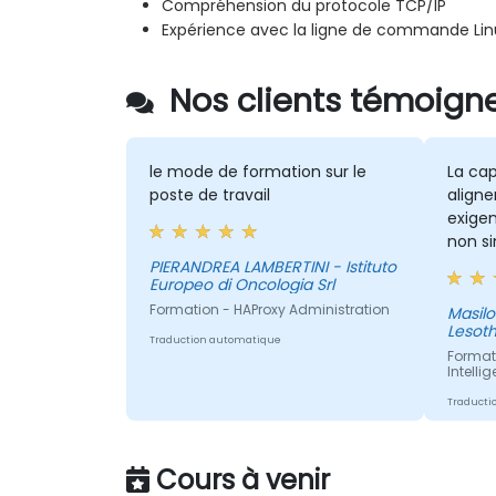
Compréhension du protocole TCP/IP
Expérience avec la ligne de commande Lin
Nos clients témoigne
le mode de formation sur le
La ca
poste de travail
aligne
exigen
non s
pour l
PIERANDREA LAMBERTINI - Istituto
Europeo di Oncologia Srl
Formation - HAProxy Administration
Masilonyane - 
Lesot
Traduction automatique
Format
Intelli
Traducti
Cours à venir