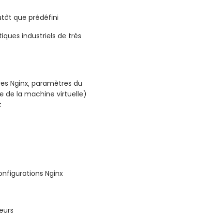
utôt que prédéfini
iques industriels de très
es Nginx, paramètres du
e de la machine virtuelle)
t
onfigurations Nginx
eurs