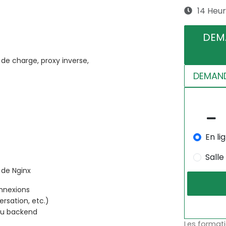
14 Heu
DEM
 de charge, proxy inverse,
DEMAND
En li
Salle
 de Nginx
onnexions
rsation, etc.)
au backend
Les formati