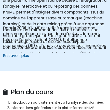
une plate-forme open source dédiée à l'intégration, à
l'analyse interactive et au reporting des données.
KNIME permet d'intégrer divers composants issus du
domaine de l'apprentissage automatique (machine
learning) et de la data mining grâce à une approche
Depuis 2006, KNIME est utilisé dans la recherche
modulaire de traitement des flux de données. Son
pharmaceutique, ainsi que dans d'autres domaines
interface graphique et son support JDBC facilitent
tels que l'analyse client (CRM), l'intelligence
l'assemblage rapide et aisé de nœuds pour
économique (BI) et l'analyse des données financières.
connecter différentes sources de données, en tenant
compte du prétraitement des données (ETL), ainsi
En savoir plus
que du modélisation, de l'analyse et de la visualisation,
sans nécessité (ou avec un minimum) de
programmation. KNIME peut être considéré, dans une
certaine mesure, comme une alternative avancée à
SAS.
Plan du cours
Introduction au traitement et à l'analyse des données
Informations générales sur la plate-forme KNIME