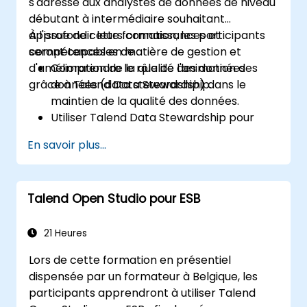
s'adresse aux analystes de données de niveau
Data.
débutant à intermédiaire souhaitant
Automatiser les projets d'intégration Big
approfondir leurs connaissances et
À l'issue de cette formation, les participants
Data.
compétences en matière de gestion et
seront capables de :
d'amélioration de la qualité des données
Comprendre le rôle de l'animation des
grâce à Talend Data Stewardship.
données (data stewardship) dans le
maintien de la qualité des données.
Utiliser Talend Data Stewardship pour
gérer les tâches liées à la qualité des
En savoir plus...
données.
Créer, affecter et gérer des tâches au
sein de Talend Data Stewardship, y
Talend Open Studio pour ESB
compris la personnalisation des
workflows.
Exploiter les capacités de reporting et de
21 Heures
surveillance de l'outil pour suivre les
Lors de cette formation en présentiel
efforts de qualité des données et
dispensée par un formateur à Belgique, les
d'animation des données.
participants apprendront à utiliser Talend