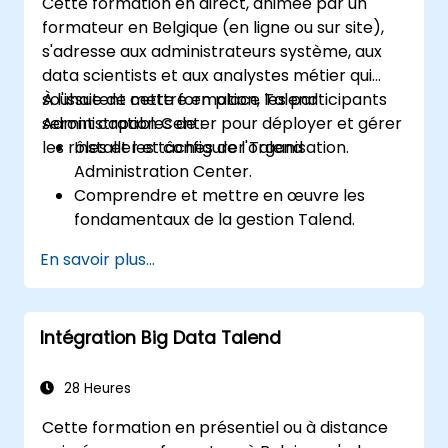
Cette formation en direct, animée par un
formateur en Belgique (en ligne ou sur site),
s'adresse aux administrateurs système, aux
data scientists et aux analystes métier qui
souhaitent mettre en place Talend
À l'issue de cette formation, les participants
Administration Center pour déployer et gérer
seront capables de :
les rôles et les tâches de l'organisation.
Installer et configurer Talend
Administration Center.
Comprendre et mettre en œuvre les
fondamentaux de la gestion Talend.
Construire, déployer et exécuter des
En savoir plus...
projets ou des tâches métier dans Talend.
Surveiller la sécurité des jeux de données
et développer des routines métier basées
Intégration Big Data Talend
sur le cadre TAC.
Obtenir une compréhension plus
approfondie des applications big data.
28 Heures
Cette formation en présentiel ou à distance