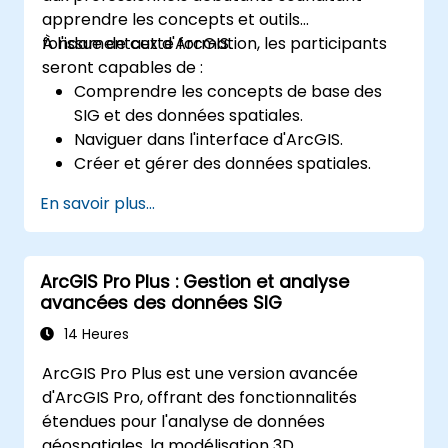
apprendre les concepts et outils
fondamentaux d'ArcGIS.
À l'issue de cette formation, les participants
seront capables de :
Comprendre les concepts de base des
SIG et des données spatiales.
Naviguer dans l'interface d'ArcGIS.
Créer et gérer des données spatiales.
Effectuer des analyses spatiales de base.
En savoir plus...
Créer des cartes et des visualisations.
ArcGIS Pro Plus : Gestion et analyse
avancées des données SIG
14 Heures
ArcGIS Pro Plus est une version avancée
d'ArcGIS Pro, offrant des fonctionnalités
étendues pour l'analyse de données
géospatiales, la modélisation 3D,