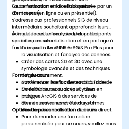
l'automatisation et la collaboration
Cette formation en direct, dispensée par un
d'entreprise.
formateur (en ligne ou en présentiel),
s'adresse aux professionnels SIG de niveau
intermédiaire souhaitant approfondir leurs
compétences en analyse de données
À l'issue de cette formation, les participants
spatiales, en automatisation et en partage à
seront en mesure de :
l'aide des outils ArcGIS Pro Plus.
Tirer parti des outils ArcGIS Pro Plus pour
la visualisation et l'analyse des données.
Créer des cartes 2D et 3D avec une
symbologie avancée et des techniques
Format du cours
de géotraitement.
Automatiser les flux de travail à l'aide de
Conférence interactive et discussions.
ModelBuilder et du script Python.
De nombreux exercices et mises en
Intégrer ArcGIS à des services de
pratique.
données externes et à des systèmes
Mise en œuvre concrète dans un
Options de personnalisation du cours
d'entreprise.
environnement de laboratoire en direct.
Pour demander une formation
personnalisée pour ce cours, veuillez nous