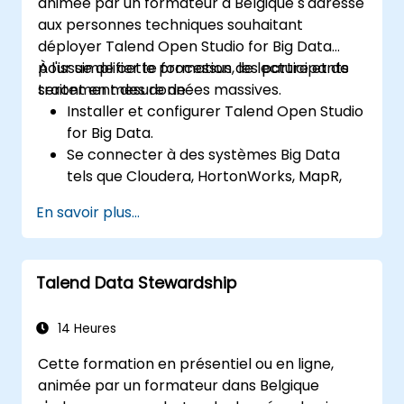
animée par un formateur à Belgique s'adresse
aux personnes techniques souhaitant
déployer Talend Open Studio for Big Data
pour simplifier le processus de lecture et de
À l'issue de cette formation, les participants
traitement des données massives.
seront en mesure de :
Installer et configurer Talend Open Studio
for Big Data.
Se connecter à des systèmes Big Data
tels que Cloudera, HortonWorks, MapR,
Amazon EMR et Apache.
En savoir plus...
Comprendre et configurer les
composants Big Data et les connecteurs
d'Open Studio.
Talend Data Stewardship
Configurer les paramètres pour générer
automatiquement du code MapReduce.
Utiliser l'interface de glisser-déposer
14 Heures
d'Open Studio pour exécuter des tâches
Cette formation en présentiel ou en ligne,
Hadoop.
animée par un formateur dans Belgique
Créer des prototypes de pipelines Big