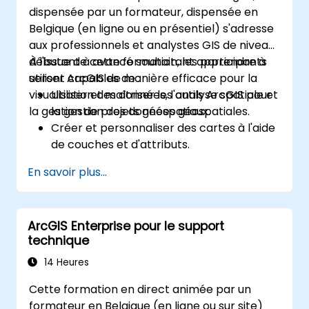
dispensée par un formateur, dispensée en
Belgique (en ligne ou en présentiel) s'adresse
aux professionnels et analystes GIS de niveau
débutant à avancé souhaitant apprendre à
À l'issue de cette formation, les participants
utiliser ArcGIS de manière efficace pour la
seront capables de :
visualisation des données, l'analyse spatiale et
Utiliser et maîtriser les outils ArcGIS pour
la gestion de projets géospatiaux.
la gestion des données géospatiales.
Créer et personnaliser des cartes à l'aide
de couches et d'attributs.
Réaliser des analyses spatiales avancées
En savoir plus...
et des tâches de géotraîtement.
Automatiser les workflows en utilisant
ModelBuilder et Python.
ArcGIS Enterprise pour le support
technique
14 Heures
Cette formation en direct animée par un
formateur en Belgique (en ligne ou sur site)