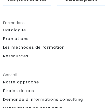
applications et des sources de données
dans un environnement Eclipse basé sur
le glisser-déposer.
Réduire les délais de développement et
Formations
les coûts de maintenance grâce à la
Catalogue
génération de code optimisé et
réutilisable.
Promotions
Les méthodes de formation
Ressources
Conseil
Notre approche
Études de cas
Demande d'informations consulting