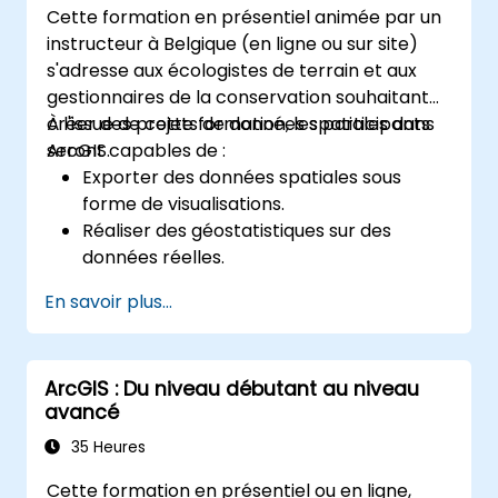
Cette formation en présentiel animée par un
instructeur à Belgique (en ligne ou sur site)
s'adresse aux écologistes de terrain et aux
gestionnaires de la conservation souhaitant
créer des projets de données spatiales dans
À l'issue de cette formation, les participants
ArcGIS.
seront capables de :
Exporter des données spatiales sous
forme de visualisations.
Réaliser des géostatistiques sur des
données réelles.
Mettre en œuvre l'analyse de données
En savoir plus...
spatiales, le traitement des données et la
cartographie avec ArcGIS.
Analyser des données spatiales pour des
ArcGIS : Du niveau débutant au niveau
projets dans ArcGIS.
avancé
35 Heures
Cette formation en présentiel ou en ligne,