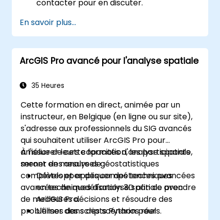
contacter pour en discuter.
En savoir plus...
ArcGIS Pro avancé pour l'analyse spatiale
35 Heures
Cette formation en direct, animée par un
instructeur, en Belgique (en ligne ou sur site),
s'adresse aux professionnels du SIG avancés
qui souhaitent utiliser ArcGIS Pro pour
améliorer leurs capacités d'analyse spatiale,
À l'issue de cette formation, les participants
mener des analyses géostatistiques
seront en mesure de :
complètes et appliquer des techniques
Développer des compétences avancées
avancées de modélisation 3D afin de prendre
en techniques d'analyse spatiale avec
de meilleures décisions et résoudre des
ArcGIS Pro.
problèmes dans des scénarios réels.
Utiliser des scripts Python pour