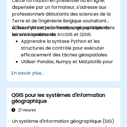
Cette formation en présentiel ou en ligne,
dispensée par un formateur, s'adresse aux
professionnels débutants des sciences de la
Terre et de l'ingénierie Belgique souhaitant
utiliser Python pour l'analyse géospatiale dans
À l'issue de cette formation, les participants
les environnements ArcGIS et QGIS.
seront capables de :
Apprendre la syntaxe Python et les
structures de contrôle pour exécuter
efficacement des tâches géospatiales.
Utiliser Pandas, Numpy et Matplotlib pour
l'analyse et la visualisation des données
En savoir plus...
dans un SIG.
Manipuler et analyser les données
vectorielles avec les bibliothèques
QGIS pour les systèmes d'information
Geopandas, Arcpy et PyQGIS.
géographique
Automatiser les processus et flux de
travail géospatiaux à l'aide de scripts
21 Heures
Python dans ArcGIS et QGIS.
Un système d'information géographique (SIG)
Développer des outils de géotraitement