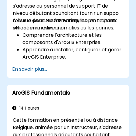
s'adresse au personnel de support IT de
niveau débutant souhaitant fournir un support
robuste pour ArcGIS Enterprise, en traitant
À l'issue de cette formation, les participants
efficacement les anomalies ou les pannes.
seront en mesure de :
Comprendre l'architecture et les
composants d'ArcGIS Enterprise.
Apprendre à installer, configurer et gérer
ArcGIS Enterprise.
Acquérir des compétences en
En savoir plus...
dépannage et résolution des problèmes
courants.
Développer une maîtrise du monitoring et
ArcGIS Fundamentals
de la maintenance des environnements
ArcGIS Enterprise.
Maîtriser les techniques de sauvegarde,
14 Heures
de récupération et d'optimisation des
Cette formation en présentiel ou à distance
performances.
Belgique, animée par un instructeur, s'adresse
aux professionnels débutants souhaitant