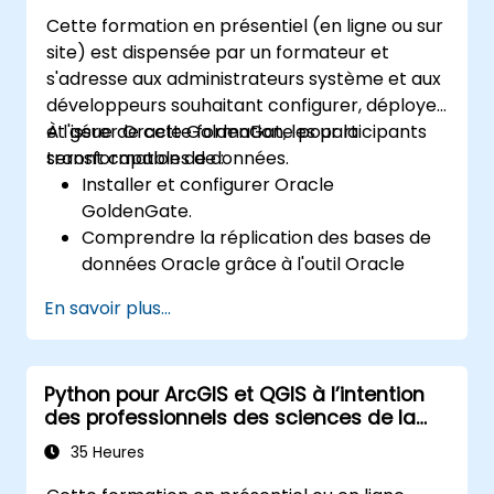
Cette formation en présentiel (en ligne ou sur
site) est dispensée par un formateur et
s'adresse aux administrateurs système et aux
développeurs souhaitant configurer, déployer
et gérer Oracle GoldenGate pour la
À l'issue de cette formation, les participants
transformation de données.
seront capables de :
Installer et configurer Oracle
GoldenGate.
Comprendre la réplication des bases de
données Oracle grâce à l'outil Oracle
GoldenGate.
En savoir plus...
Maîtriser l'architecture d'Oracle
GoldenGate.
Configurer et réaliser une réplication et
Python pour ArcGIS et QGIS à l’intention
une migration de bases de données.
des professionnels des sciences de la
Optimiser les performances d'Oracle
Terre et de l’ingénierie
GoldenGate et résoudre les problèmes.
35 Heures