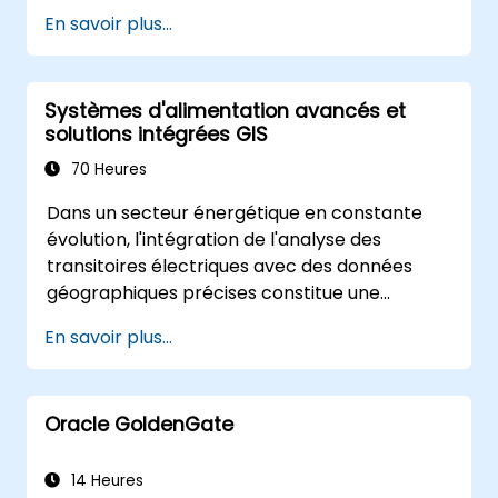
l'automatisation et le traitement
En savoir plus...
complexe de données.
Appliquer la modélisation spatiale pour la
résolution de problèmes dans des
Systèmes d'alimentation avancés et
scénarios réels.
solutions intégrées GIS
Conduire des analyses géostatistiques
pour une interprétation avancée des
70 Heures
données.
Dans un secteur énergétique en constante
Intégrer des sources de données
évolution, l'intégration de l'analyse des
externes et exploiter l'analyse de
transitoires électriques avec des données
données spatiales 3D.
géographiques précises constitue une
nécessité stratégique. Actuellement, la
En savoir plus...
dépendance à des données fragmentées
engendre des risques opérationnels
significatifs. Ce programme intensif de 14
Oracle GoldenGate
jours, dispensé à Melbourne, est conçu pour
combler le fossé entre l'ingénierie électrique
et la gestion géospatiale.
14 Heures