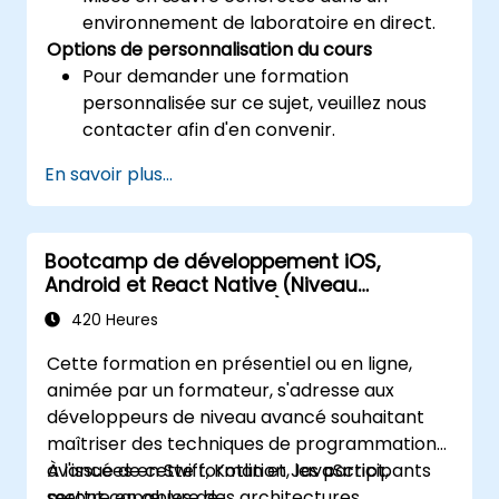
environnement de laboratoire en direct.
Options de personnalisation du cours
Pour demander une formation
personnalisée sur ce sujet, veuillez nous
contacter afin d'en convenir.
En savoir plus...
Bootcamp de développement iOS,
Android et React Native (Niveau
intermédiaire à avancé)
420 Heures
Cette formation en présentiel ou en ligne,
animée par un formateur, s'adresse aux
développeurs de niveau avancé souhaitant
maîtriser des techniques de programmation
avancées en Swift, Kotlin et JavaScript,
À l'issue de cette formation, les participants
mettre en œuvre des architectures
seront capables de :