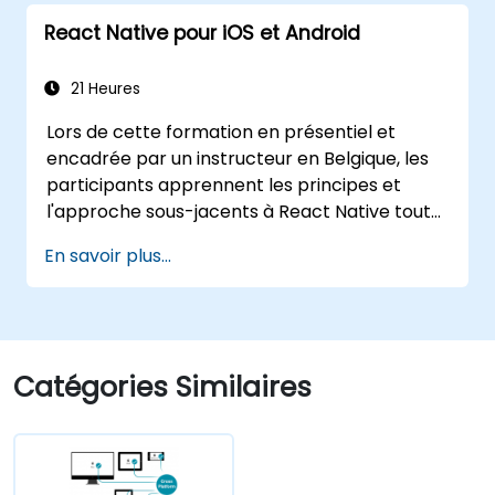
React Native pour iOS et Android
21 Heures
Lors de cette formation en présentiel et
encadrée par un instructeur en Belgique, les
participants apprennent les principes et
l'approche sous-jacents à React Native tout
en travaillant sur le développement de leur
En savoir plus...
propre application mobile pour Android et iOS
Catégories Similaires