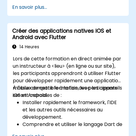
En savoir plus...
Créer des applications natives iOS et
Android avec Flutter
14 Heures
Lors de cette formation en direct animée par
un instructeur à <lieu> (en ligne ou sur site),
les participants apprendront à utiliser Flutter
pour développer rapidement une application
mobile compatible à la fois avec les appareils
À l'issue de cette formation, les participants
iOS et Android.
seront capables de :
Installer rapidement le framework, l'IDE
et les autres outils nécessaires au
développement.
Comprendre et utiliser le langage Dart de
Google pour prototyper rapidement une