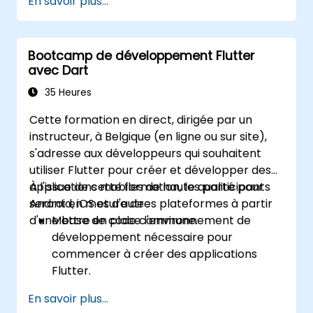
En savoir plus...
application mobile.
Tester et déployer des applications
mobile pour iOS et Android à partir d'une
Bootcamp de développement Flutter
seule base de code.
avec Dart
Personnaliser l'application en utilisant un
riche ensemble de widgets, de
35 Heures
dispositions et d'animations.
Cette formation en direct, dirigée par un
instructeur, à Belgique (en ligne ou sur site),
s'adresse aux développeurs qui souhaitent
utiliser Flutter pour créer et développer des
applications mobiles de haute qualité pour
À l'issue de cette formation, les participants
Android, iOS et d'autres plateformes à partir
seront en mesure de :
d'une base de code commune.
Mettre en place l'environnement de
développement nécessaire pour
commencer à créer des applications
Flutter.
Utiliser le langage de programmation
En savoir plus...
Dart pour développer le code de