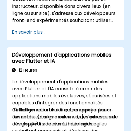
instructeur, disponible dans divers lieux (en
ligne ou sur site), s'adresse aux développeurs
front-end expérimentés souhaitant utiliser
Ionic 8 et Capacitor pour créer des
En savoir plus...
applications mobiles hybrides et des
Progressive Web Apps prêtes pour la
production à partir d'une base de code
Développement d'applications mobiles
unique.
avec Flutter et IA
12 Heures
Le développement d'applications mobiles
avec Flutter et l'IA consiste à créer des
applications mobiles évolutives, sécurisées et
capables d'intégrer des fonctionnalités
d'intelligence artificielle, en s'appuyant sur
Cette formation en direct, encadrée par un
des architectures modernes, des principes de
formateur (en ligne ou sur site), s'adresse aux
design UX/UI et des méthodologies agiles.
développeurs de niveau intermédiaire
souhaitant concevoir et déployer des