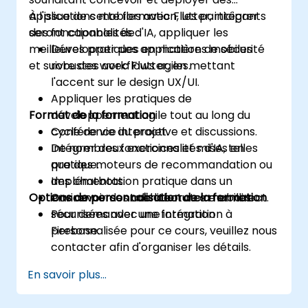
applications mobiles avec Flutter, intégrer
À l'issue de cette formation, les participants
des fonctionnalités d'IA, appliquer les
seront capables de :
meilleures pratiques en matière de sécurité
Développer des applications mobiles
et suivre des workflows agiles.
robustes avec Flutter, en mettant
l'accent sur le design UX/UI.
Appliquer les pratiques de
Format de la formation
développement agile tout au long du
cycle de vie du projet.
Conférence interactive et discussions.
Intégrer des fonctionnalités d'IA, telles
De nombreux exercices et mises en
que des moteurs de recommandation ou
pratique.
des chatbots.
Implémentation pratique dans un
Options de personnalisation de la formation
Concevoir des architectures mobiles
environnement de laboratoire en direct.
sécurisées avec une intégration à
Pour demander une formation
Firebase.
personnalisée pour ce cours, veuillez nous
contacter afin d'organiser les détails.
En savoir plus...