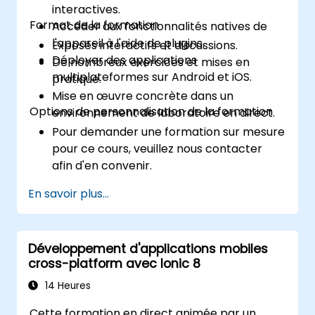
interactives.
Format de la formation
Accéder aux fonctionnalités natives de
l'appareil à l'aide de plugins.
Exposés interactifs et discussions.
Déployer des applications
De nombreux exercices et mises en
multiplateformes sur Android et iOS.
pratique.
Mise en œuvre concrète dans un
Options de personnalisation de la formation
environnement de laboratoire en direct.
Pour demander une formation sur mesure
pour ce cours, veuillez nous contacter
afin d'en convenir.
En savoir plus...
Développement d'applications mobiles
cross-platform avec Ionic 8
14 Heures
Cette formation en direct animée par un