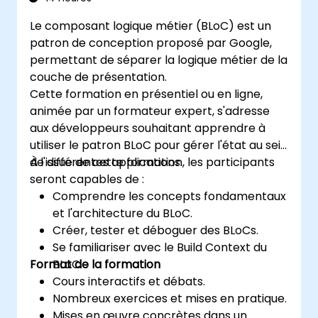
Le composant logique métier (BLoC) est un
patron de conception proposé par Google,
permettant de séparer la logique métier de la
couche de présentation.
Cette formation en présentiel ou en ligne,
animée par un formateur expert, s'adresse
aux développeurs souhaitant apprendre à
utiliser le patron BLoC pour gérer l'état au sein
de différentes applications.
À l'issue de cette formation, les participants
seront capables de :
Comprendre les concepts fondamentaux
et l'architecture du BLoC.
Créer, tester et déboguer des BLoCs.
Se familiariser avec le Build Context du
Format de la formation
BLoC.
Cours interactifs et débats.
Nombreux exercices et mises en pratique.
Mises en œuvre concrètes dans un