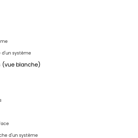
tème
re d'un système
s (vue blanche)
s
rface
anche d'un système