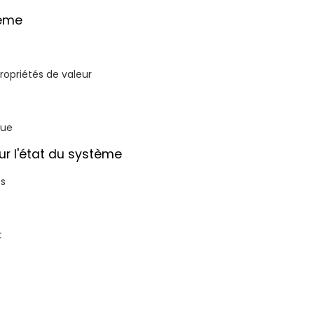
tème
propriétés de valeur
que
r l'état du système
ts
t