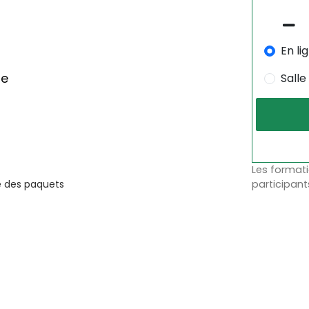
En li
me
Salle
Les formati
re des paquets
participant