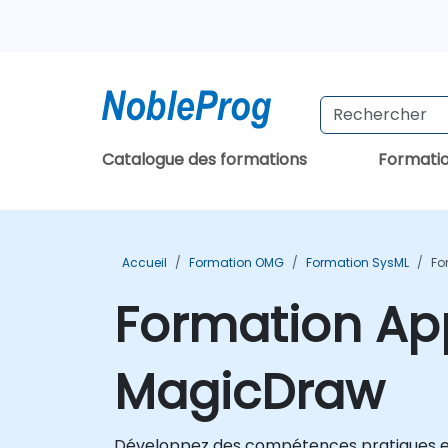
Catalogue des formations
Formati
Accueil
Formation OMG
Formation SysML
Fo
Formation App
MagicDraw
Développez des compétences pratiques en m