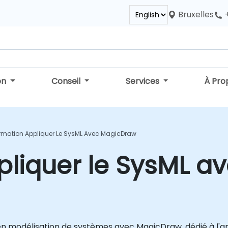
Bruxelles
on
Conseil
Services
À Pro
rmation Appliquer Le SysML Avec MagicDraw
liquer le SysML a
odélisation de systèmes avec MagicDraw, dédié à l'archi