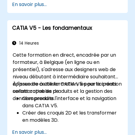
En savoir plus...
basée sur les modèles (MBSE), et les bonnes
pratiques en MBSE.
CATIA V5 - Les fondamentaux
14 Heures
Cette formation en direct, encadrée par un
formateur, à Belgique (en ligne ou en
présentiel), s'adresse aux designers web de
niveau débutant à intermédiaire souhaitant
apprendre à utiliser CATIA V5 pour la création
À l'issue de cette formation, les participants
collaborative de produits et la gestion des
seront capables de :
données produits.
Comprendre l'interface et la navigation
dans CATIA V5.
Créer des croquis 2D et les transformer
en modèles 3D.
Développer des assemblages pour
En savoir plus...
combiner plusieurs composants.