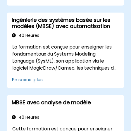
Ingénierie des systèmes basée sur les
modèles (MBSE) avec automatisation
40 Heures
La formation est conçue pour enseigner les
fondamentaux du Systems Modeling
Language (SysML), son application via le
logiciel MagicDraw/Cameo, les techniques de
base de simulation MBSE, et les meilleures
En savoir plus...
pratiques en MBSE. Cette formation couvre
les fondamentaux de la création de modèles
et la génération de rapports dans la suite
MBSE avec analyse de modèle
d'outils MagicDraw/Cameo, et explique
comment fonctionnent les macros et scripts
à l'intérieur de MagicDraw et quelles sont
40 Heures
leurs applications possibles.
Cette formation est conçue pour enseigner