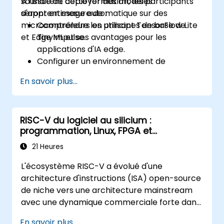
souhaitent déployer des modèles
À l'issue de cette formation, les participants
d'apprentissage automatique sur des
seront en mesure de :
microcontrôleurs en utilisant TensorFlow Lite
Comprendre les principes de base de
et Edge Impulse.
TinyML et ses avantages pour les
applications d'IA edge.
Configurer un environnement de
développement pour les projets TinyML.
En savoir plus...
Entraîner, optimiser et déployer des
modèles d'IA sur des microcontrôleurs à
faible consommation.
RISC-V du logiciel au silicium :
Utiliser TensorFlow Lite et Edge Impulse
programmation, Linux, FPGA et
pour mettre en œuvre des applications
applications IA
TinyML réelles.
21 Heures
Optimiser les modèles d'IA pour
L'écosystème RISC-V a évolué d'une
l'efficacité énergétique et les contraintes
architecture d'instructions (ISA) open-source
de mémoire.
de niche vers une architecture mainstream
avec une dynamique commerciale forte dans
les domaines de l'informatique périphérique
En savoir plus...