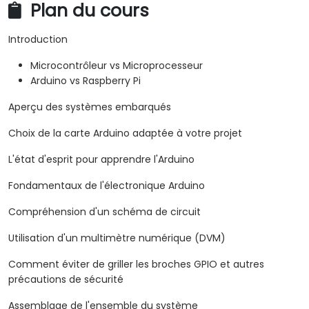
Plan du cours
Des kits matériels peuvent être achetés chez
des fournisseurs tels que :
Arduino Starter Kit
Introduction
https://store.arduino.cc/products/arduino-
starter-kit-multi-language
Microcontrôleur vs Microprocesseur
Pour demander une configuration différente,
Arduino vs Raspberry Pi
veuillez nous contacter afin de convenir des
Aperçu des systèmes embarqués
détails.
Choix de la carte Arduino adaptée à votre projet
L'état d'esprit pour apprendre l'Arduino
Fondamentaux de l'électronique Arduino
Compréhension d'un schéma de circuit
Utilisation d'un multimètre numérique (DVM)
Comment éviter de griller les broches GPIO et autres
précautions de sécurité
Assemblage de l'ensemble du système