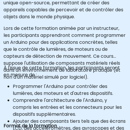
unique open-source, permettant de créer des
appareils capables de percevoir et de contrôler des
objets dans le monde physique.
Lors de cette formation animée par un instructeur,
les participants apprendront comment programmer
un Arduino pour des applications concrètes, telles
que le contrôle de lumières, de moteurs ou de
capteurs de détection de mouvement. Ce cours
suppose l'utilisation de composants matériels réels
À l'issue de cette formation, les participants seront
dans un environnement de laboratoire pratique (et
en mesure de :
non d'un matériel simulé par logiciel).
Programmer l'Arduino pour contrôler des
lumières, des moteurs et d'autres dispositifs.
Comprendre l'architecture de l'Arduino, y
compris les entrées et les connecteurs pour les
dispositifs supplémentaires.
Ajouter des composants tiers tels que des écrans
Format de la formation
LCD, des accéléromètres, des gyroscopes et des