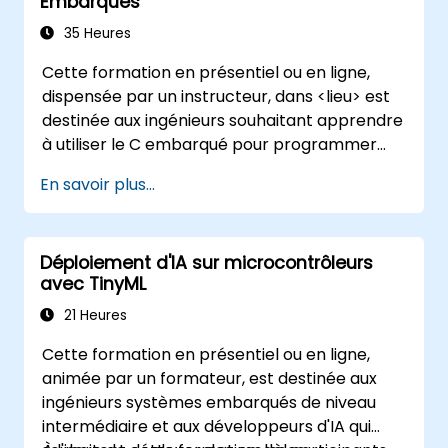
Embarqués
35 Heures
Cette formation en présentiel ou en ligne,
dispensée par un instructeur, dans <lieu> est
destinée aux ingénieurs souhaitant apprendre
à utiliser le C embarqué pour programmer
divers types de microcontrôleurs basés sur
En savoir plus...
différentes architectures de processeurs
(8051, ARM CORTEX M-3 et ARM9).
Déploiement d'IA sur microcontrôleurs
avec TinyML
21 Heures
Cette formation en présentiel ou en ligne,
animée par un formateur, est destinée aux
ingénieurs systèmes embarqués de niveau
intermédiaire et aux développeurs d'IA qui