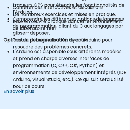
traceurs GPS pour étendre les fonctionnalités de
Conférences interactives et discussions.
l'Arduino.
De nombreux exercices et mises en pratique.
Comprendre les différentes options de langages
Mise en œuvre pratique dans un environnement
de programmation, allant du C aux langages par
de laboratoire réel.
glisser-déposer.
Options de personnalisation du cours
Tester, déboguer et déployer l'Arduino pour
résoudre des problèmes concrets.
L'Arduino est disponible sous différents modèles
et prend en charge diverses interfaces de
programmation (C, C++, C#, Python) et
environnements de développement intégrés (IDE
Arduino, Visual Studio, etc.). Ce qui suit sera utilisé
pour ce cours :
En savoir plus
Carte Arduino Uno
IDE Arduino
Langage Arduino (basé sur C/C++)
*** Les participants sont responsables de l'achat
de leur propre matériel Arduino et des
composants ! ***