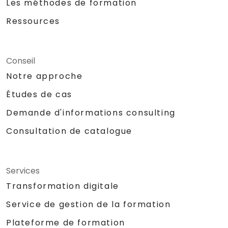
Les méthodes de formation
et des NPU d'inférence IA périphérique
représente les domaines de compétences en
Ressources
plus forte croissance. Des entreprises telles
que SiFive, Qualcomm et Western Digital ont
accéléré le développement RISC-V,
Conseil
alimentant la demande pour des ingénieurs
Notre approche
capables de relier la spécification
d'architecture, l'implémentation silicium, le
Études de cas
firmware et le développement de la pile
Demande d'informations consulting
logicielle en une seule compétence.
Consultation de catalogue
Services
Transformation digitale
Service de gestion de la formation
Plateforme de formation