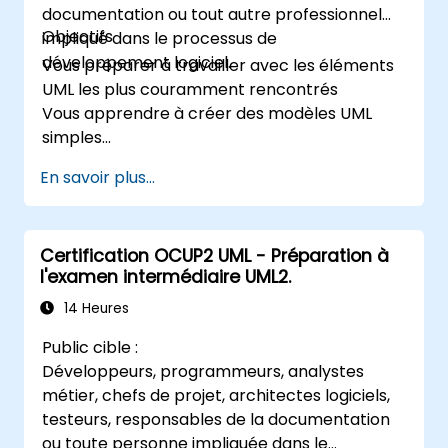
documentation ou tout autre professionnel
Objectifs
impliqué dans le processus de
développement logiciel.
Vous préparer à travailler avec les éléments
UML les plus couramment rencontrés
Vous apprendre à créer des modèles UML
simples
Vous préparer à devenir membre d'une
En savoir plus...
équipe de développement UML
Certification OCUP2 UML - Préparation à
l'examen intermédiaire UML2.
14 Heures
Public cible :
Développeurs, programmeurs, analystes
métier, chefs de projet, architectes logiciels,
testeurs, responsables de la documentation
ou toute personne impliquée dans le