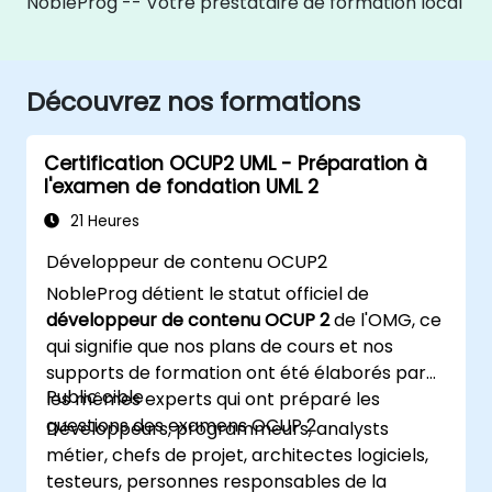
NobleProg -- Votre prestataire de formation local
Découvrez nos formations
Certification OCUP2 UML - Préparation à
l'examen de fondation UML 2
21 Heures
Développeur de contenu OCUP2
NobleProg détient le statut officiel de
développeur de contenu OCUP 2
de l'OMG, ce
qui signifie que nos plans de cours et nos
supports de formation ont été élaborés par
Public cible
les mêmes experts qui ont préparé les
questions des examens OCUP 2.
Développeurs, programmeurs, analysts
métier, chefs de projet, architectes logiciels,
testeurs, personnes responsables de la