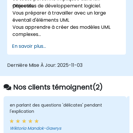
processus de développement logiciel.
Objectifs :
Vous préparer à travailler avec un large
éventail d'éléments UML
Vous apprendre à créer des modèles UML
complexes
Vous préparer à devenir un membre senior
En savoir plus...
qualifié d'une équipe de développement UML.
Dernière Mise À Jour:
2025-11-03
Nos clients témoignent(2)
en parlant des questions 'délicates' pendant
l'explication
Wiktoria Mandok-Gawrys