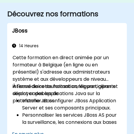
Découvrez nos formations
JBoss
14 Heures
Cette formation en direct animée par un
formateur à Belgique (en ligne ou en
présentiel) s'adresse aux administrateurs
système et aux développeurs de niveau
intermédiaire souhaitant configurer, gérer et
À l'issue de cette formation, les participants
déployer des applications Java sur la
seront capables de :
plateforme JBoss.
Installer et configurer JBoss Application
Server et ses composants principaux.
Personnaliser les services JBoss AS pour
la surveillance, les connexions aux bases
de données et la gestion des