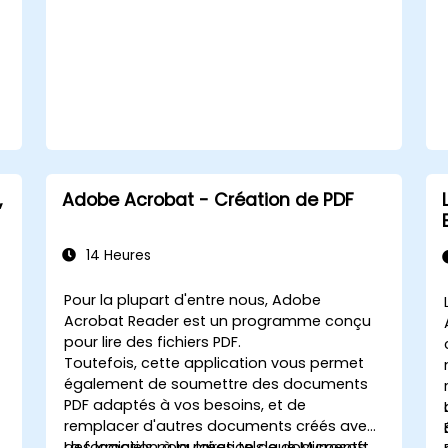
,
Adobe Acrobat - Création de PDF
14 Heures
Pour la plupart d'entre nous, Adobe
Acrobat Reader est un programme conçu
pour lire des fichiers PDF.
Toutefois, cette application vous permet
également de soumettre des documents
PDF adaptés à vos besoins, et de
remplacer d'autres documents créés avec
des logiciels populaires tels que Microsoft
La formation à la création de documents