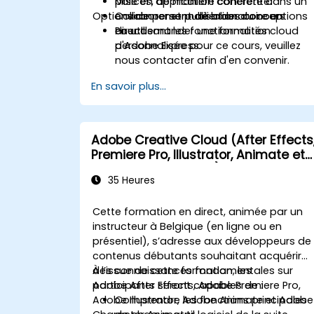
polices, de manière cohérente.
Mise en application concrète dans un
Options de personnalisation du cours
Collaborer et publier des conceptions
environnement de laboratoire en
en utilisant les fonctionnalités cloud
direct.
Pour demander une formation
d'Adobe Express.
personnalisée pour ce cours, veuillez
nous contacter afin d'en convenir.
En savoir plus...
Adobe Creative Cloud (After Effects
Premiere Pro, Illustrator, Animate et
Character Animator) pour les
35 Heures
débutants
Cette formation en direct, animée par un
instructeur à Belgique (en ligne ou en
présentiel), s’adresse aux développeurs de
contenus débutants souhaitant acquérir
des connaissances fondamentales sur
À l’issue de cette formation, les
Adobe After Effects, Adobe Premiere Pro,
participants seront capables de :
Adobe Illustrator, Adobe Animate et Adobe
Comprendre les fonctions principales