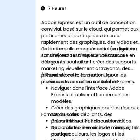
7 Heures
Adobe Express est un outil de conception
convivial, basé sur le cloud, qui permet aux
particuliers et aux équipes de créer
rapidement des graphiques, des vidéos et
du contenu de marque de haute qualité,
Cette formation en présentiel (en ligne ou
sans nécessiter d'expérience avancée en
sur site) est destinée aux utilisateurs
design.
débutants souhaitant créer des supports
marketing visuellement attrayants, des
présentations et du contenu pour les
À l'issue de cette formation, les
réseaux sociaux à l'aide d'Adobe Express.
participants seront en mesure de :
Naviguer dans l'interface Adobe
Express et utiliser efficacement les
modèles.
Créer des graphiques pour les réseaux
Format du cours
sociaux, des dépliants, des
présentations et de courtes vidéos.
Cours interactif et discussions.
Appliquer les éléments de marque, tels
De nombreux exercices et mises en
que les couleurs, les logos et les
pratique.