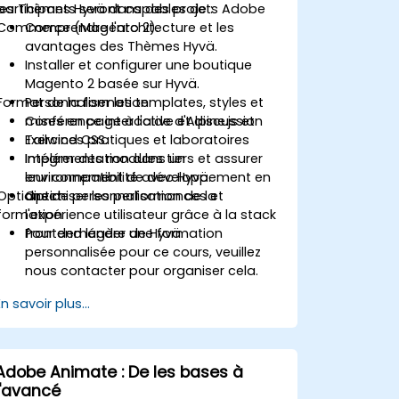
les Thèmes Hyvä dans des projets Adobe
participants seront capables de :
Commerce (Magento 2).
Comprendre l'architecture et les
avantages des Thèmes Hyvä.
Installer et configurer une boutique
Magento 2 basée sur Hyvä.
Format de la formation
Personnaliser les templates, styles et
mises en page à l'aide d'Alpine.js et
Conférence interactive et discussion
Tailwind CSS.
Exercices pratiques et laboratoires
Intégrer des modules tiers et assurer
Implémentation dans un
leur compatibilité avec Hyvä.
environnement de développement en
Options de personnalisation de la
Optimiser les performances et
direct
formation
l'expérience utilisateur grâce à la stack
frontend légère de Hyvä.
Pour demander une formation
personnalisée pour ce cours, veuillez
nous contacter pour organiser cela.
En savoir plus...
Adobe Animate : De les bases à
l'avancé