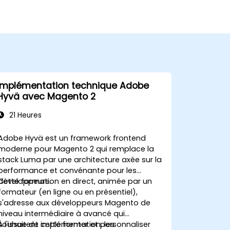
Implémentation technique Adobe
Hyvä avec Magento 2
21 Heures
Adobe Hyvä est un framework frontend
moderne pour Magento 2 qui remplace la
stack Luma par une architecture axée sur la
performance et convénante pour les
développeurs.
Cette formation en direct, animée par un
formateur (en ligne ou en présentiel),
s'adresse aux développeurs Magento de
niveau intermédiaire à avancé qui
souhaitent implémenter et personnaliser
À l'issue de cette formation, les