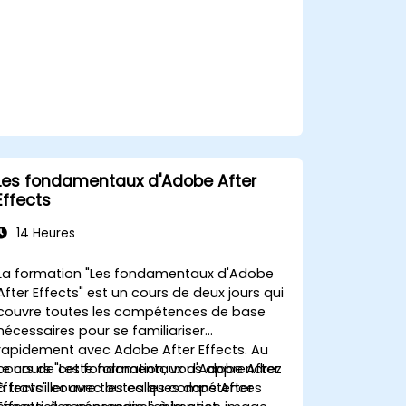
vidéo et les plateformes mobiles.
Les fondamentaux d'Adobe After
Effects
14 Heures
La formation "Les fondamentaux d'Adobe
After Effects" est un cours de deux jours qui
couvre toutes les compétences de base
nécessaires pour se familiariser
rapidement avec Adobe After Effects. Au
cours de cette formation, vous apprendrez
Le cours "Les fondamentaux d'Adobe After
à travailler avec les calques dans After
Effects" couvre toutes les compétences