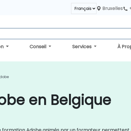
Bruxelles
on
Conseil
Services
À Pro
Adobe
obe en Belgique
rs de formation Adobe animés par un formateur permetten