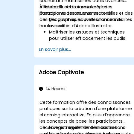
souhaitant maîtriser les outils avancés
d'Adobe Illustrator pour créer des
À l'issue de cette formation, les
illustrations, des œuvres vectorielles et des
participants seront en mesure de :
designs graphiques professionnels de
Découvrir les nouvelles fonctionnalités
haute qualité.
avancées d'Adobe Illustrator.
Maîtriser les astuces et techniques
pour utiliser efficacement les outils
avancés d'Illustrator.
En savoir plus...
Numériser et redessiner des croquis
manuels sous forme d'images
vectorielles.
Créer des graphiques, logos et GIF
Adobe Captivate
animés de qualité professionnelle.
Transformer, fondre et déformer du
texte et des images.
14 Heures
Automatiser les tâches répétitives
pour optimiser les flux de travail.
Cette formation offre des connaissances
pratiques sur la création d'une plateforme
eLearning interactive. En plus d'apprendre
les concepts de base, les participants
découvriront également les bonnes
Enregistrement de démonstrations
pratiques pour créer et publier des projets
Modification de démonstrations