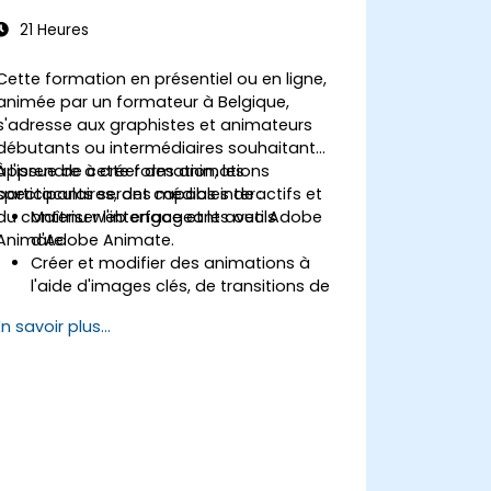
21 Heures
Cette formation en présentiel ou en ligne,
animée par un formateur à Belgique,
s'adresse aux graphistes et animateurs
débutants ou intermédiaires souhaitant
apprendre à créer des animations
À l'issue de cette formation, les
spectaculaires, des médias interactifs et
participants seront capables de :
du contenu web engageant avec Adobe
Maîtriser l'interface et les outils
Animate.
d'Adobe Animate.
Créer et modifier des animations à
l'aide d'images clés, de transitions de
mouvement (motion tweens) et de
En savoir plus...
transitions de formes (shape tweens).
Concevoir des animations et des
applications interactives avec
ActionScript et JavaScript.
Intégrer des éléments audio et vidéo
dans leurs projets.
Exporter des animations pour le web, la