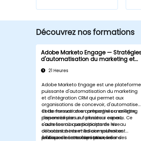
Découvrez nos formations
Adobe Marketo Engage — Stratégie
d'automatisation du marketing et
de gestion de la relation client
21 Heures
(CRM)
Adobe Marketo Engage est une plateform
puissante d'automatisation du marketing
et d'intégration CRM qui permet aux
organisations de concevoir, d'automatiser
et de mesurer des campagnes marketing
Cette formation en présentiel ou en ligne,
personnalisées sur plusieurs canaux. Ce
dispensée par un formateur expert,
cours fournit aux participants les
s'adresse aux participants de niveau
connaissances et les compétences
débutant à intermédiaire souhaitant
pratiques nécessaires pour créer des
renforcer leurs compétences dans
À l'issue de cette formation, les