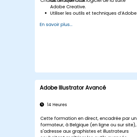
Character Animator.
de chaque outil logiciel de la suite
Adobe Creative.
Utiliser les outils et techniques d’Adobe
After Effects pour les graphiques
En savoir plus...
animés, d’Adobe Premiere Pro pour le
montage vidéo, d’Adobe Illustrator
pour le design graphique, d’Adobe
Animate pour les animations, et
d’Adobe Character Animator pour
l’animation de personnages.
Améliorer leurs capacités en matière
de conception créative et de
production, permettant un
développement plus rapide et plus
Adobe Illustrator Avancé
efficace de contenus numériques de
haute qualité.
14 Heures
Cette formation en direct, encadrée par un
formateur, à Belgique (en ligne ou sur site),
s'adresse aux graphistes et illustrateurs