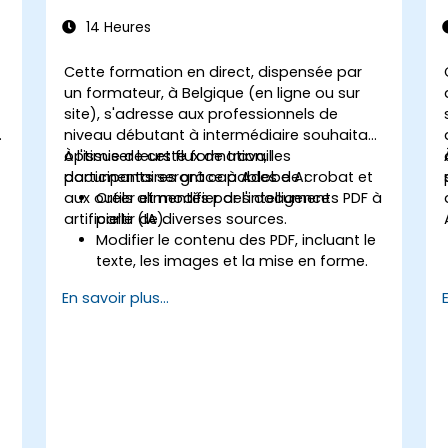
14 Heures
Cette formation en direct, dispensée par
un formateur, à Belgique (en ligne ou sur
site), s'adresse aux professionnels de
niveau débutant à intermédiaire souhaitant
optimiser leurs flux de travail
À l'issue de cette formation, les
documentaires grâce à Adobe Acrobat et
participants seront capables de :
aux outils alimentés par l'intelligence
Créer et modifier des documents PDF à
artificielle (IA).
partir de diverses sources.
Modifier le contenu des PDF, incluant le
texte, les images et la mise en forme.
Utiliser les outils d'annotation et de
En savoir plus...
markup pour la revue de documents.
Mettre en œuvre des fonctionnalités
de sécurité pour protéger les
documents PDF.
Tirer parti des outils alimentés par l'IA
pour automatiser les tâches liées aux
PDF.