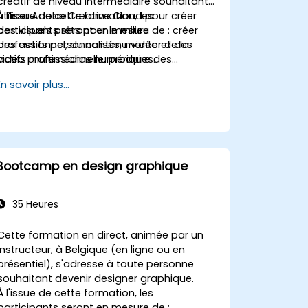
créatif de niveau intermédiaire souhaitant
utiliser Adobe Creative Cloud pour créer
À l’issue de cette formation, les
des visuels prêts pour le milieu
participants seront en mesure de : créer
professionnel, du contenu vidéo et des
des actifs personnalisés, monter de la
actifs multimédias numériques.
vidéo professionnelle, produire des
infographies animées de base et travailler
En savoir plus...
plus efficacement entre les différentes
applications Adobe.
Bootcamp en design graphique
35 Heures
Cette formation en direct, animée par un
instructeur, à Belgique (en ligne ou en
présentiel), s'adresse à toute personne
souhaitant devenir designer graphique.
À l'issue de cette formation, les
participants seront en mesure de :