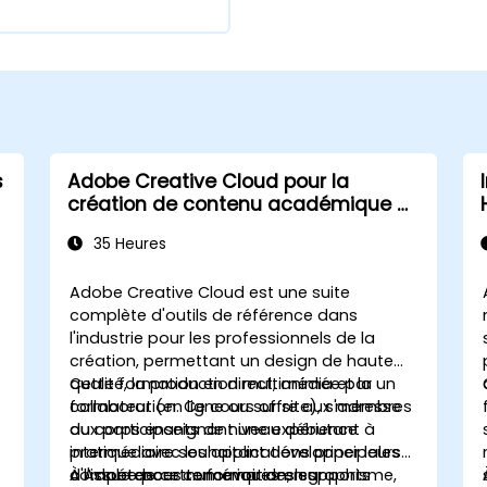
s
Adobe Creative Cloud pour la
création de contenu académique et
institutionnel
35 Heures
e
Adobe Creative Cloud est une suite
complète d'outils de référence dans
l'industrie pour les professionnels de la
création, permettant un design de haute
qualité, la production multimédia et la
Cette formation en direct, animée par un
collaboration. Ce cours offre aux membres
formateur (en ligne ou sur site), s'adresse
du corps enseignant une expérience
aux participants de niveau débutant à
pratique avec les applications principales
intermédiaire souhaitant développer leurs
d'Adobe pour concevoir des supports
compétences numériques en graphisme,
À l'issue de cette formation, les