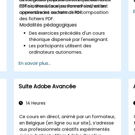
Office, Word, Excel ou PowerPoint, en les
PDF s'adresse aux personnes souhaitant
convertissant au format PDF.
apprendre les secrets de la composition
des fichiers PDF.
Modalités pédagogiques
Des exercices précédés d'un cours
théorique dispensé par l'enseignant.
Les participants utilisent des
ordinateurs autonomes.
En savoir plus...
Suite Adobe Avancée
14 Heures
Ce cours en direct, animé par un formateur,
en Belgique (en ligne ou sur site), s’adresse
aux professionnels créatifs expérimentés