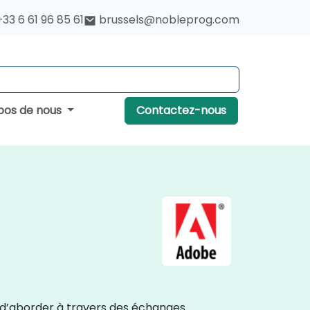
+33 6 61 96 85 61
brussels@nobleprog.com
pos de nous
Contactez-nous
t d’aborder à travers des échanges