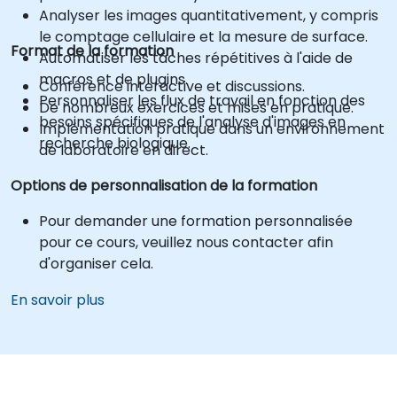
Analyser les images quantitativement, y compris
le comptage cellulaire et la mesure de surface.
Format de la formation
Automatiser les tâches répétitives à l'aide de
macros et de plugins.
Conférence interactive et discussions.
Personnaliser les flux de travail en fonction des
De nombreux exercices et mises en pratique.
besoins spécifiques de l'analyse d'images en
Implémentation pratique dans un environnement
recherche biologique.
de laboratoire en direct.
Options de personnalisation de la formation
Pour demander une formation personnalisée
pour ce cours, veuillez nous contacter afin
d'organiser cela.
En savoir plus