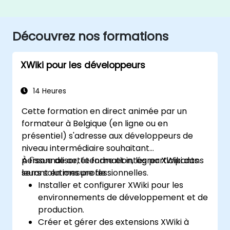
Découvrez nos formations
XWiki pour les développeurs
14 Heures
Cette formation en direct animée par un
formateur à Belgique (en ligne ou en
présentiel) s'adresse aux développeurs de
niveau intermédiaire souhaitant
personnaliser, étendre et intégrer XWiki dans
À l'issue de cette formation, les participants
leurs solutions professionnelles.
seront en mesure de :
Installer et configurer XWiki pour les
environnements de développement et de
production.
Créer et gérer des extensions XWiki à