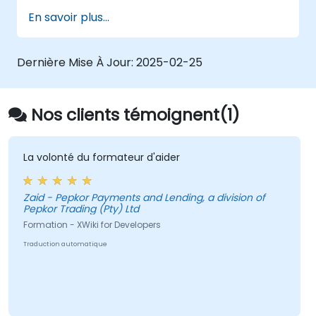
l'aide de scripts et d'APIs.
En savoir plus...
Développer des applications
personnalisées au sein de l'écosystème
XWiki.
Dernière Mise À Jour:
2025-02-25
Intégrer XWiki avec des systèmes
externes et des bases de données.
Nos clients témoignent(1)
La volonté du formateur d'aider
Zaid - Pepkor Payments and Lending, a division of
Pepkor Trading (Pty) Ltd
Formation - XWiki for Developers
Traduction automatique