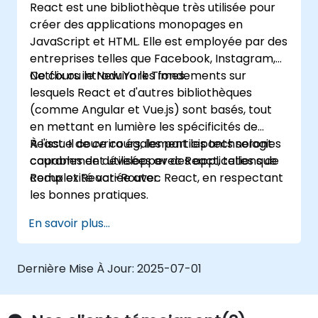
React est une bibliothèque très utilisée pour
etc.) pour étendre les types génériques
créer des applications monopages en
existants.
JavaScript et HTML. Elle est employée par des
Mettre en œuvre des modèles et des API
entreprises telles que Facebook, Instagram,
de code asynchrone pour la gestion des
Netflix ou le New York Times.
Ce cours introduira les fondements sur
erreurs et la validation des réponses.
lesquels React et d'autres bibliothèques
Déployer des applications TypeScript et
(comme Angular et Vue.js) sont basés, tout
Node.js dans des environnements de
en mettant en lumière les spécificités de
production (AWS EC2, Heroku, etc.).
React. Il couvrira également les technologies
À l'issue de ce cours, les participants seront
couramment utilisées avec React, telles que
capables de développer des applications de
Redux et React-Router.
complexité variée avec React, en respectant
les bonnes pratiques.
En savoir plus...
Dernière Mise À Jour:
2025-07-01