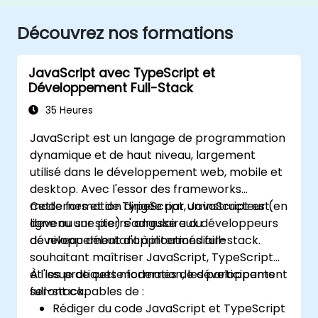
Découvrez nos formations
JavaScript avec TypeScript et
Développement Full-Stack
35 Heures
JavaScript est un langage de programmation
dynamique et de haut niveau, largement
utilisé dans le développement web, mobile et
desktop. Avec l'essor des frameworks
modernes et de TypeScript, JavaScript est
Cette formation dirigée par un instructeur (en
devenu une pierre angulaire du
ligne ou sur site) s'adresse aux développeurs
développement d'applications full-stack.
de niveau débutant à intermédiaire
souhaitant maîtriser JavaScript, TypeScript
et les pratiques modernes de développement
À l'issue de cette formation, les participants
full-stack.
seront capables de :
Rédiger du code JavaScript et TypeScript