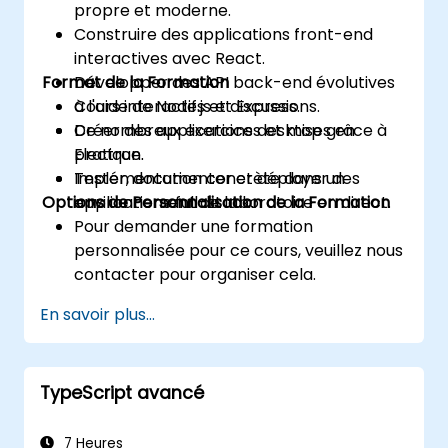
propre et moderne.
Construire des applications front-end
interactives avec React.
Format de la Formation
Développer des API back-end évolutives
à l'aide de Node.js et Express.
Cours interactifs et discussions.
Créer des applications desktop grâce à
De nombreux exercices et mises en
Electron.
pratique.
Tester, documenter et déployer des
Implémentation concrète dans un
Options de Personnalisation de la Formation
applications full-stack.
environnement de laboratoire en direct.
Pour demander une formation
personnalisée pour ce cours, veuillez nous
contacter pour organiser cela.
En savoir plus...
TypeScript avancé
7 Heures