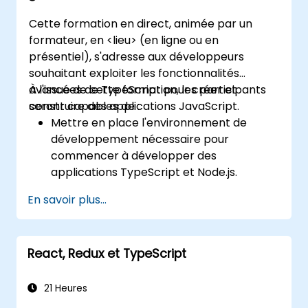
Cette formation en direct, animée par un
formateur, en <lieu> (en ligne ou en
présentiel), s'adresse aux développeurs
souhaitant exploiter les fonctionnalités
avancées de TypeScript pour créer et
À l'issue de cette formation, les participants
construire des applications JavaScript.
seront capables de :
Mettre en place l'environnement de
développement nécessaire pour
commencer à développer des
applications TypeScript et Node.js.
Exploiter les capacités avancées de
En savoir plus...
TypeScript pour rédiger un code propre
et expressif, avec moins d'erreurs.
Configurer et utiliser Webpack avec
React, Redux et TypeScript
TypeScript pour construire des interfaces
utilisateur front-end complexes.
Utiliser des types de données
21 Heures
personnalisés (Union, Intersection, Tuples,