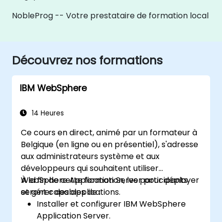
NobleProg -- Votre prestataire de formation local
Découvrez nos formations
IBM WebSphere
14 Heures
Ce cours en direct, animé par un formateur à
Belgique (en ligne ou en présentiel), s'adresse
aux administrateurs système et aux
développeurs qui souhaitent utiliser
WebSphere Application Server pour déployer
À la fin de cette formation, les participants
et gérer des applications.
seront capables de :
Installer et configurer IBM WebSphere
Application Server.