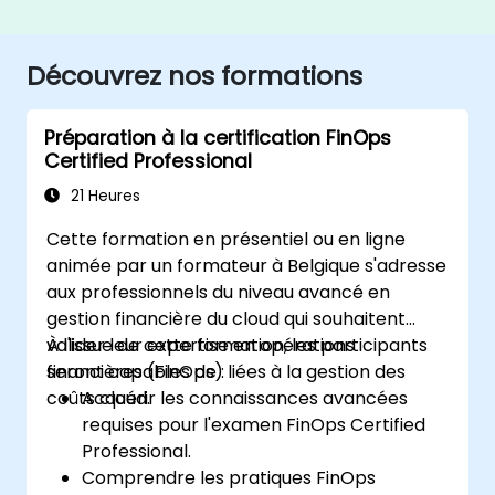
Découvrez nos formations
Préparation à la certification FinOps
Certified Professional
21 Heures
Cette formation en présentiel ou en ligne
animée par un formateur à Belgique s'adresse
aux professionnels du niveau avancé en
gestion financière du cloud qui souhaitent
valider leur expertise en opérations
À l'issue de cette formation, les participants
financières (FinOps) liées à la gestion des
seront capables de :
coûts cloud.
Acquérir les connaissances avancées
requises pour l'examen FinOps Certified
Professional.
Comprendre les pratiques FinOps