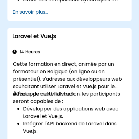
PHP.
En savoir plus...
Laravel et Vue.js
14 Heures
Cette formation en direct, animée par un
formateur en Belgique (en ligne ou en
présentiel), s'adresse aux développeurs web
souhaitant utiliser Laravel et Vue.js pour le
développement fullstack.
À l'issue de cette formation, les participants
seront capables de :
Développer des applications web avec
Laravel et Vue.js.
Intégrer l'API backend de Laravel dans
Vue.js.
Déployer une application Laravel.