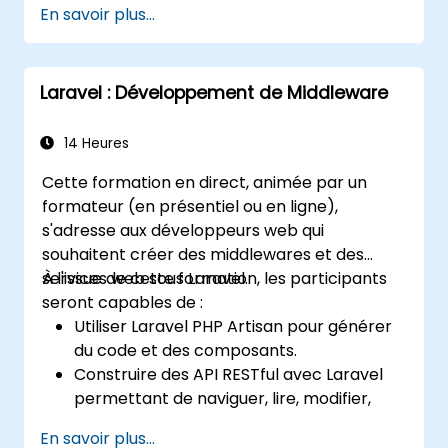
En savoir plus...
Laravel : Développement de Middleware
14 Heures
Cette formation en direct, animée par un
formateur (en présentiel ou en ligne),
s'adresse aux développeurs web qui
souhaitent créer des middlewares et des
services web sous Laravel.
À l'issue de cette formation, les participants
seront capables de :
Utiliser Laravel PHP Artisan pour générer
du code et des composants.
Construire des API RESTful avec Laravel
permettant de naviguer, lire, modifier,
ajouter et supprimer des données.
En savoir plus...
Filtrer et trier les résultats en fonction