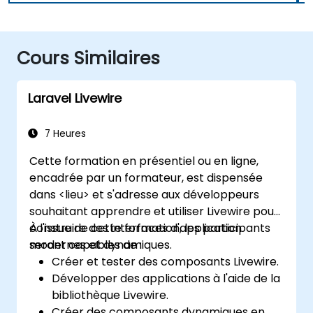
Cours Similaires
Laravel Livewire
7 Heures
Cette formation en présentiel ou en ligne,
encadrée par un formateur, est dispensée
dans <lieu> et s'adresse aux développeurs
souhaitant apprendre et utiliser Livewire pour
construire des interfaces d'application
À l'issue de cette formation, les participants
modernes et dynamiques.
seront capables de :
Créer et tester des composants Livewire.
Développer des applications à l'aide de la
bibliothèque Livewire.
Créer des composants dynamiques en