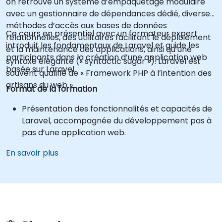
on retrouve un système d’empaquetage modulaire
avec un gestionnaire de dépendances dédié, diverses
méthodes d’accès aux bases de données
Ce cours en présentiel avec un formateur expert
relationnelles, des utilitaires facilitant le déploiement
introduit les fondamentaux de Laravel et guide les
et la maintenance des applications, ainsi qu’une
participants dans la création d’une application web
syntaxe élégante (« syntactic sugar »). Laravel est
basée sur Laravel.
souvent qualifié de « Framework PHP à l’intention des
artisans du web ».
Format de la formation
Présentation des fonctionnalités et capacités de
Laravel, accompagnée du développement pas à
pas d’une application web.
En savoir plus