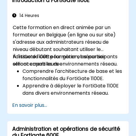
Introduction à FortiGate 1100E
14 Heures
Cette formation en direct animée par un
formateur en Belgique (en ligne ou sur site)
s'adresse aux administrateurs réseau de
niveau débutant souhaitant utiliser le
FortiGate 1100E pour gérer et sécuriser
À l'issue de cette formation, les participants
efficacement leurs environnements réseau.
seront capables de :
Comprendre l'architecture de base et les
fonctionnalités du FortiGate 1100E.
Apprendre à déployer le FortiGate 1100E
dans divers environnements réseau.
Acquérir une expérience pratique des
En savoir plus...
tâches de configuration et de gestion de
base.
Comprendre les politiques de sécurité, le
Administration et opérations de sécurité
NAT et les VPN.
du Fortigate 600E