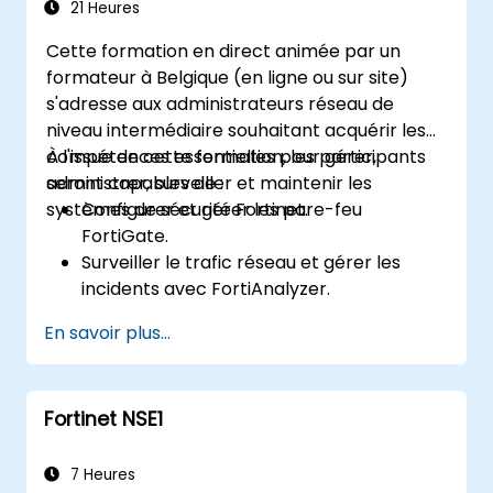
sécurité avancées telles que le SSL VPN,
21 Heures
l'authentification utilisateur, l'antivirus, l'IPS
Cette formation en direct animée par un
(Système de prévention d'intrusion), le
formateur à Belgique (en ligne ou sur site)
filtrage web et les capacités anti-
s'adresse aux administrateurs réseau de
malware pour se protéger contre divers
niveau intermédiaire souhaitant acquérir les
types de menaces réseau.
compétences essentielles pour gérer,
À l'issue de cette formation, les participants
Dépanner les problèmes courants liés
administrer, surveiller et maintenir les
seront capables de :
aux setups HA et gérer efficacement les
systèmes de sécurité Fortinet.
Configurer et gérer les pare-feu
environnements HA.
FortiGate.
Surveiller le trafic réseau et gérer les
incidents avec FortiAnalyzer.
Automatiser les tâches et gérer les
En savoir plus...
politiques via FortiManager.
Appliquer des stratégies de maintenance
préventive et diagnostiquer les
Fortinet NSE1
problèmes réseau.
7 Heures