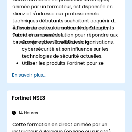
manière dont il répond aux défis
animée par un formateur, est dispensée en
modernes de la cybersécurité.
<lieu> et s'adresse aux professionnels
techniques débutants souhaitant acquérir des
connaissances sur le concept de Security
À l'issue de cette formation, les participants
Fabric et sur son évolution pour répondre aux
seront en mesure de :
besoins de cybersécurité des organisations.
Comprendre l'évolution de la
cybersécurité et son influence sur les
technologies de sécurité actuelles.
Utiliser les produits Fortinet pour se
protéger contre des types spécifiques de
En savoir plus...
menaces et d'attaques cybernétiques.
Appréhender les capacités d'intégration
et d'automatisation des solutions Fortinet
Fortinet NSE3
afin de fournir une réponse coordonnée
aux incidents de cybersécurité.
14 Heures
Cette formation en direct animée par un
instructeur à Belgique (en ligne ou sur site)