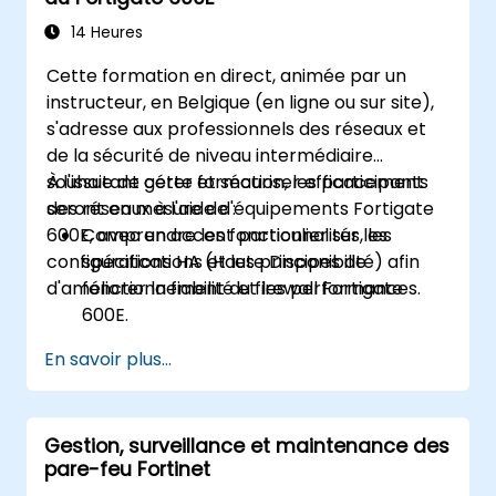
Savoir surveiller et entretenir le FortiGate
1100E.
14 Heures
Cette formation en direct, animée par un
instructeur, en Belgique (en ligne ou sur site),
s'adresse aux professionnels des réseaux et
de la sécurité de niveau intermédiaire
souhaitant gérer et sécuriser efficacement
À l'issue de cette formation, les participants
des réseaux à l'aide d'équipements Fortigate
seront en mesure de :
600E, avec un accent particulier sur les
Comprendre les fonctionnalités, les
configurations HA (Haute Disponibilité) afin
spécifications et les principes de
d'améliorer la fiabilité et les performances.
fonctionnement du firewall Fortigate
600E.
Effectuer la configuration initiale du
En savoir plus...
Fortigate 600E, y compris les tâches de
base telles que la configuration des
interfaces, le routage et les politiques de
Gestion, surveillance et maintenance des
firewall initiales.
pare-feu Fortinet
Configurer et gérer des fonctionnalités de