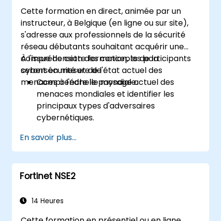
Cette formation en direct, animée par un
instructeur, à Belgique (en ligne ou sur site),
s'adresse aux professionnels de la sécurité
réseau débutants souhaitant acquérir une
compréhension des concepts de la
À l'issue de cette formation, les participants
cybersécurité et de l'état actuel des
seront en mesure de :
menaces à l'échelle mondiale.
Comprendre le paysage actuel des
menaces mondiales et identifier les
principaux types d'adversaires
cybernétiques.
Reconnaître les types de logiciels
En savoir plus...
malveillants (malware) les plus courants
et le fonctionnement des attaques
cybernétiques.
Fortinet NSE2
Comprendre les principes de base de la
sécurité réseau et l'importance d'une
approche de sécurité multicouche.
14 Heures
Découvrir le Fortinet Security Fabric et la
Cette formation en présentiel ou en ligne,