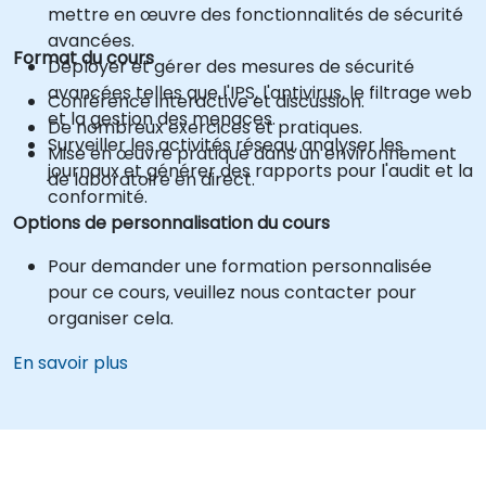
mettre en œuvre des fonctionnalités de sécurité
avancées.
Format du cours
Déployer et gérer des mesures de sécurité
avancées telles que l'IPS, l'antivirus, le filtrage web
Conférence interactive et discussion.
et la gestion des menaces.
De nombreux exercices et pratiques.
Surveiller les activités réseau, analyser les
Mise en œuvre pratique dans un environnement
journaux et générer des rapports pour l'audit et la
de laboratoire en direct.
conformité.
Options de personnalisation du cours
Pour demander une formation personnalisée
pour ce cours, veuillez nous contacter pour
organiser cela.
En savoir plus