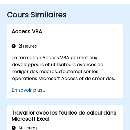
Cours Similaires
Access VBA
21 Heures
La formation Access VBA permet aux
développeurs et utilisateurs avancés de
rédiger des macros, d'automatiser les
opérations Microsoft Access et de créer des
applications de base de données sur mesure.
En savoir plus...
Elle couvre les concepts fondamentaux de
l'intégration de Visual Basic for Applications
avec MS Access, explore les techniques
Travailler avec les feuilles de calcul dans
essentielles d'automatisation du modèle
Microsoft Excel
d'objets et de manipulation des données, et
dote les professionnels de la base de données
14 Heures