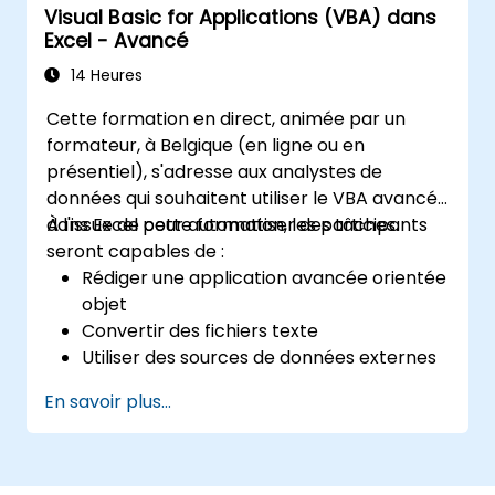
Visual Basic for Applications (VBA) dans
Créer des formulaires.
Excel - Avancé
14 Heures
Cette formation en direct, animée par un
formateur, à Belgique (en ligne ou en
présentiel), s'adresse aux analystes de
données qui souhaitent utiliser le VBA avancé
dans Excel pour automatiser des tâches.
À l'issue de cette formation, les participants
seront capables de :
Rédiger une application avancée orientée
objet
Convertir des fichiers texte
Utiliser des sources de données externes
Utiliser des bibliothèques externes
En savoir plus...