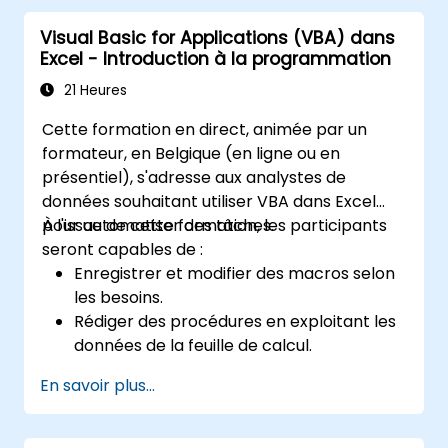
d’interfaces utilisateur, les techniques de
divers domaines, allant des affaires à la
Visual Basic for Applications (VBA) dans
débogage, la gestion des erreurs et les
science et à l'éducation. Ses fonctionnalités
Excel - Introduction à la programmation
routines avancées d’analyse Excel, le tout à
polyvalentes permettent l'analyse de
travers des exercices pratiques —
données, la création de rapports, la
21 Heures
permettant aux analystes, aux professionnels
construction de budgets, de calendriers, la
Cette formation en direct, animée par un
de la finance et aux développeurs d’éliminer
gestion des données et de nombreuses
formateur, en Belgique (en ligne ou en
les tâches manuelles et de débloquer des
autres applications.
présentiel), s'adresse aux analystes de
capacités avancées en matière de gestion et
données souhaitant utiliser VBA dans Excel
de rapport de données.
pour automatiser des tâches.
À l'issue de cette formation, les participants
seront capables de :
Enregistrer et modifier des macros selon
les besoins.
Rédiger des procédures en exploitant les
données de la feuille de calcul.
Créer leurs propres fonctions.
En savoir plus...
Gérer des événements (mise à jour de
cellule, ouverture de feuille, etc.) au
moyen de gestionnaires d'événements.