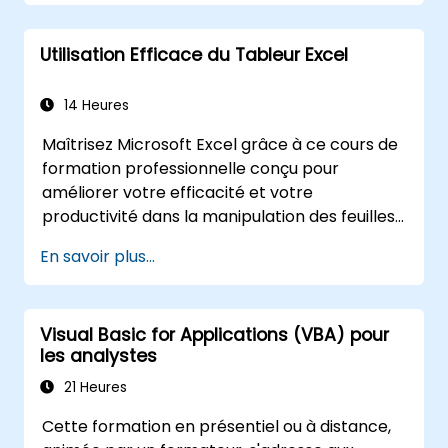
activités habituelles, tout en vous aidant à
concevoir des applications capables
Utilisation Efficace du Tableur Excel
d'accomplir de nouvelles tâches.
14 Heures
Maîtrisez Microsoft Excel grâce à ce cours de
formation professionnelle conçu pour
améliorer votre efficacité et votre
productivité dans la manipulation des feuilles
de calcul. Acquérez des compétences
En savoir plus...
essentielles telles que l’édition de feuilles de
calcul, la gestion des classeurs, la création de
formules complexes à l’aide de fonctions
Visual Basic for Applications (VBA) pour
puissantes, le formatage des cellules, la
les analystes
réalisation de graphiques professionnels,
l’utilisation des tableaux croisés dynamiques
21 Heures
et des listes de données, ainsi que la
Cette formation en présentiel ou à distance,
manipulation d’objets graphiques. Idéal pour