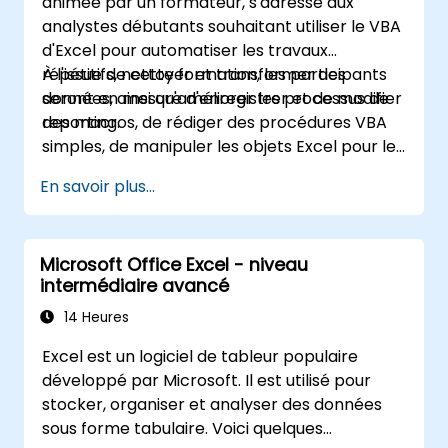
animée par un formateur, s'adresse aux
les analystes d’affaires, les comptables, les
analystes débutants souhaitant utiliser le VBA
professionnels de la gestion des données et
d'Excel pour automatiser les travaux
les employés de bureau souhaitant passer
répétitifs, nettoyer et transformer des
À l'issue de cette formation, les participants
d’un niveau intermédiaire à un niveau expert
données, ainsi qu'améliorer les processus de
seront en mesure d'enregistrer et de modifier
dans l’utilisation d’Excel. Renforcez vos
reporting.
des macros, de rédiger des procédures VBA
capacités d’analyse de données, rationalisez
simples, de manipuler les objets Excel pour les
vos processus de reporting et exploitez
tâches de reporting, et de débuguer des
pleinement le potentiel de Microsoft Excel
En savoir plus...
solutions d'automatisation de base.
pour prendre de meilleures décisions et
accroître votre productivité au travail.
Microsoft Office Excel - niveau
intermédiaire avancé
14 Heures
Excel est un logiciel de tableur populaire
développé par Microsoft. Il est utilisé pour
stocker, organiser et analyser des données
sous forme tabulaire. Voici quelques