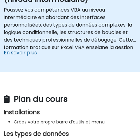
Poussez vos compétences VBA au niveau
intermédiaire en abordant des interfaces
personnalisées, des types de données complexes, la
logique conditionnelle, les structures de boucles et
des techniques professionnelles de débogage. Cette
formation pratique sur Excel VBA enseigne la gestion
En savoir plus
robuste des erreurs, l'optimisation des performances,
les UserForms VBA et l'automatisation des workflows
à travers des exercices concrets — comblant le fossé
entre les macros de base et les solutions
d'automatisation avancées pour les analystes de
données, les professionnels de la reporting et les
Plan du cours
utilisateurs métier recherchant des capacités de
feuilles de calcul d'entreprise.
Installations
Créez votre propre barre d'outils et menu
Les types de données