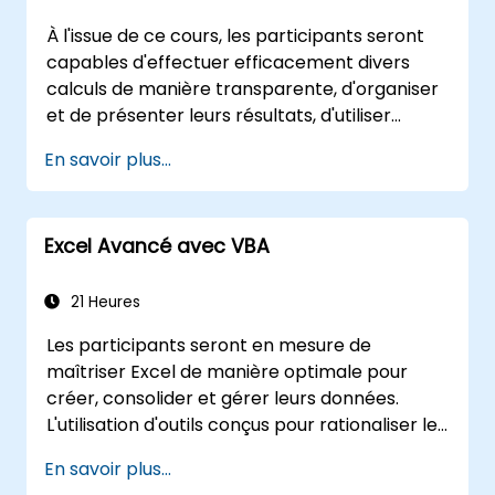
des compétences nécessaires pour
À l'issue de ce cours, les participants seront
développer des formulaires, des états et des
capables d'effectuer efficacement divers
flux de travail événementiels personnalisés
calculs de manière transparente, d'organiser
pour des applications d'entreprise.
et de présenter leurs résultats, d'utiliser
plusieurs mécanismes pour faciliter et
En savoir plus...
accélérer la création de feuilles de calcul,
ainsi que de protéger les calculs et leurs
résultats contre toute personne non
Excel Avancé avec VBA
autorisée.
21 Heures
Les participants seront en mesure de
maîtriser Excel de manière optimale pour
créer, consolider et gérer leurs données.
L'utilisation d'outils conçus pour rationaliser le
travail permet souvent de réduire
En savoir plus...
significativement le temps consacré aux