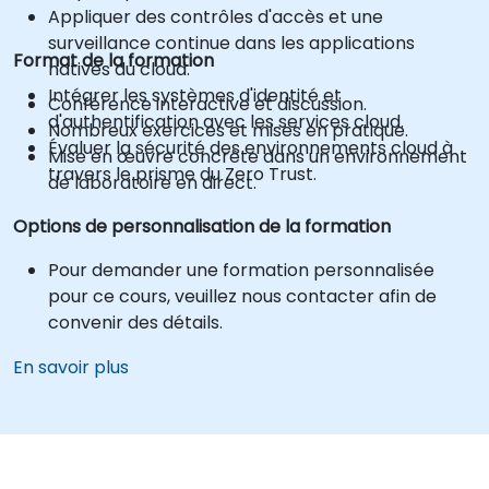
Appliquer des contrôles d'accès et une
surveillance continue dans les applications
Format de la formation
natives du cloud.
Intégrer les systèmes d'identité et
Conférence interactive et discussion.
d'authentification avec les services cloud.
Nombreux exercices et mises en pratique.
Évaluer la sécurité des environnements cloud à
Mise en œuvre concrète dans un environnement
travers le prisme du Zero Trust.
de laboratoire en direct.
Options de personnalisation de la formation
Pour demander une formation personnalisée
pour ce cours, veuillez nous contacter afin de
convenir des détails.
En savoir plus