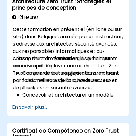
Architecture Zero Trust : Stratégies et
principes de conception
21 Heures
Cette formation en présentiel (en ligne ou sur
site) dans Belgique, animée par un instructeur,
s'adresse aux architectes sécurité avancés,
aux responsables informatiques et aux
concepteurs de systèmes qui souhaitent
À l'issue de cette formation, les participants
concevoir et déployer une architecture Zero
seront capables de :
Trust au sein de leurs organisations, en tirant
Comprendre et appliquer les principes
parti des meilleures pratiques du secteur et
fondamentaux de l'architecture Zero
de principes de sécurité avancés.
Trust.
Concevoir et architecturer un modèle
Zero Trust pour une organisation.
En savoir plus...
Exploiter la segmentation, la gestion des
identités et des accès (IAM), ainsi que les
politiques à privilège minimum dans la
Certificat de Compétence en Zero Trust
conception Zero Trust.