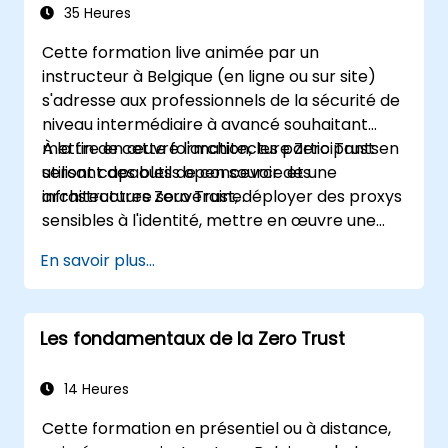
sécurité.
35 Heures
Appliquer les meilleures pratiques pour
Cette formation live animée par un
maintenir et faire évoluer un
instructeur à Belgique (en ligne ou sur site)
environnement Zero Trust.
s'adresse aux professionnels de la sécurité de
niveau intermédiaire à avancé souhaitant
mettre en œuvre l'architecture Zero Trust en
À la fin de cette formation, les participants
utilisant des outils open source et une
seront capables de concevoir des
infrastructure souveraine.
architectures Zero Trust, déployer des proxys
sensibles à l'identité, mettre en œuvre une
authentification dynamique, sécuriser les
En savoir plus...
microservices avec un service mesh et
surveiller les politiques Zero Trust.
Les fondamentaux de la Zero Trust
14 Heures
Cette formation en présentiel ou à distance,