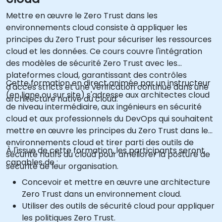
Mettre en œuvre le Zero Trust dans les
environnements cloud consiste à appliquer les
principes du Zero Trust pour sécuriser les ressources
cloud et les données. Ce cours couvre l'intégration
des modèles de sécurité Zero Trust avec les
plateformes cloud, garantissant des contrôles
Cette formation en direct animée par un instructeur
d'accès stricts et une vérification continue dans une
(en ligne ou sur site) s'adresse aux architectes cloud
architecture native du cloud.
de niveau intermédiaire, aux ingénieurs en sécurité
cloud et aux professionnels du DevOps qui souhaitent
mettre en œuvre les principes du Zero Trust dans les
environnements cloud et tirer parti des outils de
À l'issue de cette formation, les participants seront
sécurité natifs du cloud pour améliorer la posture de
capables de :
sécurité de leur organisation.
Concevoir et mettre en œuvre une architecture
Zero Trust dans un environnement cloud.
Utiliser des outils de sécurité cloud pour appliquer
les politiques Zero Trust.