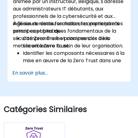
animée par un instructeur, Belgique, s'adresse
aux administrateurs IT débutants, aux
professionnels de la cybersécurité et aux
ingénieurs réseau souhaitant comprendre les
À l'issue de cette formation, les participants
principes et pratiques fondamentaux de la
seront capables de :
sécurité Zero Trust et commencer à les
Comprendre les principes clés de la
mettre en œuvre au sein de leur organisation.
sécurité Zero Trust.
Identifier les composants nécessaires à la
mise en œuvre de la Zero Trust dans une
organisation.
En savoir plus...
Mettre en œuvre la segmentation du
réseau et les contrôles d'accès de type
privilège minimal.
Évaluer les modèles de sécurité actuels et
comprendre comment la Zero Trust peut
Catégories Similaires
les améliorer.
Appliquer les concepts de la Zero Trust
pour protéger efficacement les données
et les ressources.