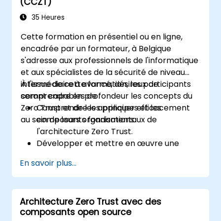
(CCZT)
Mettre en œuvre des mesures de sécurité
axées sur la vérification, la surveillance et
35 Heures
le privilège minimum.
Cette formation en présentiel ou en ligne,
Évaluer et atténuer les risques associés
encadrée par un formateur, à Belgique
aux modèles de sécurité périmétrique
s'adresse aux professionnels de l'informatique
traditionnels.
et aux spécialistes de la sécurité de niveau
intermédiaire à avancé, désireux de
À l'issue de cette formation, les participants
comprendre en profondeur les concepts du
seront capables de :
Zero Trust et de les appliquer efficacement
Comprendre les principes et les
au sein de leurs organisations.
composants fondamentaux de
l'architecture Zero Trust.
Développer et mettre en œuvre une
stratégie Zero Trust adaptée aux besoins
En savoir plus...
de leur organisation.
Planifier et exécuter le déploiement de
solutions Zero Trust.
Architecture Zero Trust avec des
Exploiter les technologies de Périmètre
composants open source
Défini par Logiciel (SDP) pour renforcer la